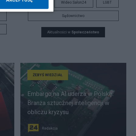
Praca
Wideo Salon24
LGBT
Sądownictwo
Aktualności w
Społeczeństwo
ŻEBYŚ WIEDZIAŁ
Embargo na AI uderza w Polskę.
Branża sztucznej inteligencji w
obliczu kryzysu
Redakcja