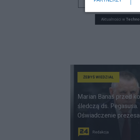
Telekomunikacja
Aktualności w
Techno
ŻEBYŚ WIEDZIAŁ
Marian Banaś przed k
śledczą ds. Pegasusa.
Oświadczenie prezesa
Redakcja