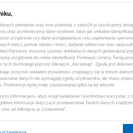
niku,
gencja.
fanych partnerów oraz inne podmioty z salon24.pl uzyskujemy dost
niu do
Odeszła legenda Milanu. Piłkars
niu oraz przetwarzamy dane osobowe, takie jak unikalne identyfikat
przez urządzenie czy dane przeglądania w celu zapewniania sperson
Włochy w żałobie
ych treści, pomiar reklam i treści, badanie odbiorców oraz ulepszan
fani Partnerzy możemy używać dokładnych danych geolokalizacyjn
15
Redakcja
tykę urządzenia do celów identyfikacji. Ponieważ cenimy Twoją pry
z tych technologii poprzez kliknięcie „Akceptuję”. Zgoda jest dobro
ikając przycisk ustawień prywatności znajdujący się w lewym dolny
etwarzania danych nie wymagają zgody użytkownika, ale masz prawo 
nia i rozwój
Ekstraklasa
Alpinizm
. Preferencje będą miały zastosowania tylko na tej witrynie.
szymi informacjami, abyś mógł świadomie i komfortowo korzystać z
Nauka
Piłka nożna
Kolarstwo
gółowe informacje dotyczące przetwarzania Twoich danych znajdzi
s
oraz po kliknięciu w „Ustawienia”.
Innowacje
Piłka ręczna
Telefony
Mistrzostwa Świata 2026 w piłce nożnej
USTAWIENIA