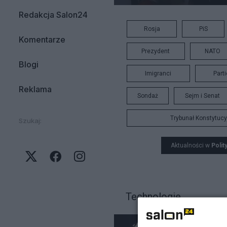
Redakcja Salon24
Rosja
PiS
Komentarze
Prezydent
NATO
Blogi
Imigranci
Part
Reklama
Sondaż
Sejm i Senat
Trybunał Konstytucy
Szukaj:
Aktualności w
Polit
Technologie