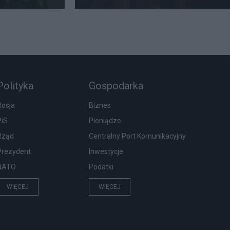
Polityka
Gospodarka
Rosja
Biznes
PiS
Pieniądze
Rząd
Centralny Port Komunikacyjny
Prezydent
Inwestycje
NATO
Podatki
WIĘCEJ
WIĘCEJ