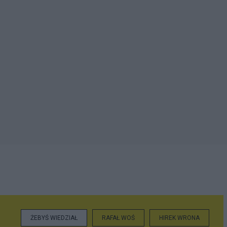
ŻEBYŚ WIEDZIAŁ
RAFAŁ WOŚ
HIREK WRONA