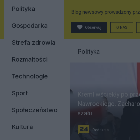
Polityka
Blog newsowy prowadzony prz
Gospodarka
Obserwuj
O NAS
Strefa zdrowia
Polityka
Rozmaitości
Technologie
Sport
Kreml wściekły po pr
Nawrockiego. Zacharo
Społeczeństwo
szału
Kultura
Redakcja