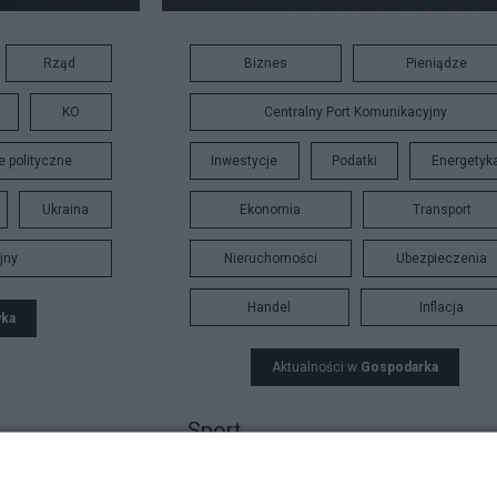
Rząd
Biznes
Pieniądze
KO
Centralny Port Komunikacyjny
ie polityczne
Inwestycje
Podatki
Energetyk
Ukraina
Ekonomia
Transport
jny
Nieruchomości
Ubezpieczenia
Handel
Inflacja
yka
Aktualności w
Gospodarka
Sport