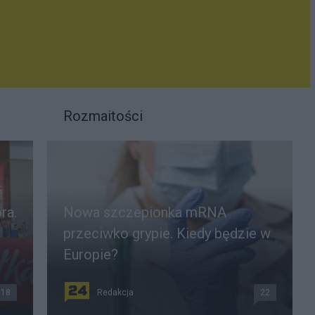
Rozmaitości
ra.
Nowa szczepionka mRNA
przeciwko grypie. Kiedy będzie w
Europie?
18
Redakcja
22