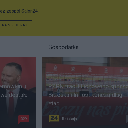
ez zespół Salon24.
NAPISZ DO NAS
Gospodarka
zemówieniu
PZPN traci kluczowego sponso
wa dostała
Brzoska i InPost kończą długi
etap
329
Redakcja