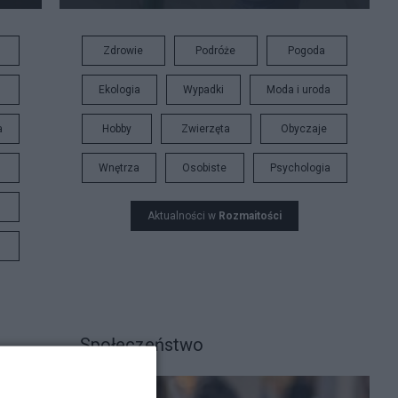
Zdrowie
Podróże
Pogoda
Ekologia
Wypadki
Moda i uroda
a
Hobby
Zwierzęta
Obyczaje
Wnętrza
Osobiste
Psychologia
Aktualności w
Rozmaitości
Społeczeństwo