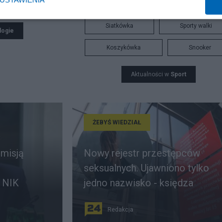
Bitcoin
Tenis
Robert Lewandowski
Siatkówka
Sporty walki
logie
Koszykówka
Snooker
Aktualności w
Sport
ŻEBYŚ WIEDZIAŁ
omisją
Nowy rejestr przestępców
seksualnych. Ujawniono tylko
 NIK
jedno nazwisko - księdza
Redakcja