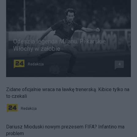
Odeszła legenda Milanu. Piłkarskie
Włochy w żałobie
Redakcja
4
Zidane oficjalnie wraca na ławkę trenerską. Kibice tylko na
to czekali
Redakcja
Dariusz Mioduski nowym prezesem FIFA? Infantino ma
problem