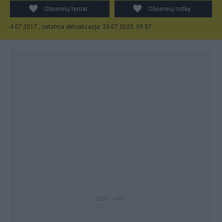
Obserwuj temat
Obserwuj notkę
4.07.2017 , ostatnia aktualizacja: 23.07.2020, 09:57