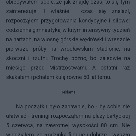
obiecywałem sobie, że jak znajdę czas, to się tym
zainteresuję. I właśnie czas się znalazł,
rozpocząłem przygotowania kondycyjne i siłowe:
codzienna gimnastyka, w lutym intensywny tydzień
na nartach, na wiosnę górskie wędrówki i wreszcie
pierwsze próby na wrocławskim stadionie, na
skoczni i rzutni. Trochę późno, bo zaledwie na
miesiąc przed Mistrzostwami. A ostatni raz
skakałem i pchałem kulą równe 50 lat temu.
Reklama
Na początku było zabawnie, bo - by sobie nie
ułatwiać - treningi rozpocząłem na plaży bałtyckiej
5 czerwca, na zawrotnej wysokości 80 cm. Nie
wiedziałem, że Rodzinka filmuje i dobrze - wyszło