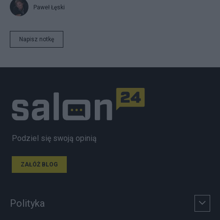
Paweł Łęski
Napisz notkę
Podziel się swoją opinią
ZAŁÓŻ BLOG
Polityka