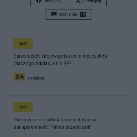
Udostępnij
Udostępnij
Skomentuj
19
Sport
Burza wokół strojów polskich olimpijczyków.
Dlaczego Adidas, a nie 4F?
Redakcja
Sport
Piesiewicz nie składa broni i stawia na
transparentność. "Nitras przestrzelił"