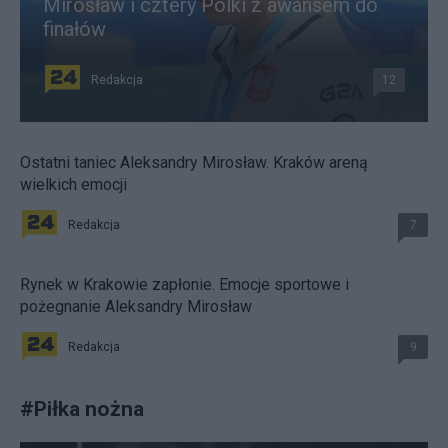
Mirosław i cztery Polki z awansem do
finałów
Redakcja
12
Ostatni taniec Aleksandry Mirosław. Kraków areną
wielkich emocji
Redakcja
7
Rynek w Krakowie zapłonie. Emocje sportowe i
pożegnanie Aleksandry Mirosław
Redakcja
9
#
Piłka nożna