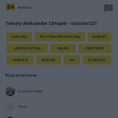
Redakcja
21
Tematy Aleksander Chłopek - outsider221
HISTORIA
POLITYKA HISTORYCZNA
WYBORY
LEKKOATLETYKA
NAUKA
PREZYDENT
OSOBISTE
KOŚCIÓŁ
PIS
OLIMPIADY
Blogi na ten temat
Krzysztof Przybyl
Ryuuk