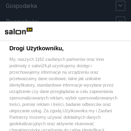
Gospodarka
Rozmaitości
Technologie
Drogi Użytkowniku,
Sport
My, naszych 1162 zaufanych partnerów oraz inne
podmioty z salon24.pl uzyskujemy dostęp i
Społeczeństwo
przechowujemy informacje na urządzeniu oraz
przetwarzamy dane osobowe, takie jak unikalne
Kultura
identyfikatory, standardowe informacje wysyłane przez
urządzenie czy dane przeglądania w celu zapewniania
spersonalizowanych reklam, wybór spersonalizowanych
treści, pomiar reklam i treści, badanie odbiorców oraz
ulepszanie usług. Za zgodą Użytkownika my i Zaufani
X
Facebook
Instagram
Youtube
Partnerzy możemy używać dokładnych danych
geolokalizacyjnych oraz aktywnie skanować
charakterystykę urządzenia do celów identyfikacji.