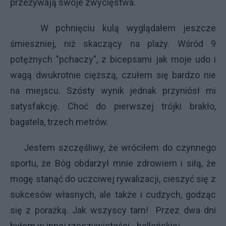
przeżywają swoje zwycięstwa.
W pchnięciu kulą wyglądałem jeszcze
śmieszniej, niż skaczący na plaży. Wśród 9
potężnych "pchaczy", z bicepsami jak moje udo i
wagą dwukrotnie cięższą, czułem się bardzo nie
na miejscu. Szósty wynik jednak przyniósł mi
satysfakcję. Choć do pierwszej trójki brakło,
bagatela, trzech metrów.
Jestem szczęśliwy, że wróciłem do czynnego
sportu, że Bóg obdarzył mnie zdrowiem i siłą, że
mogę stanąć do uczciwej rywalizacji, cieszyć się z
sukcesów własnych, ale także i cudzych, godząc
się z porażką. Jak wszyscy tam! Przez dwa dni
byłem w innej rzeczywistości - helleńskiej.