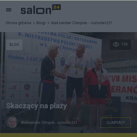
Strona główna
Blogi
Aleksander Chłopek - outsider221
735
BLOG
Skaczący na plaży
Aleksander Chłopek - outsider221
OLIMPIADY
Gerard Banach photographic