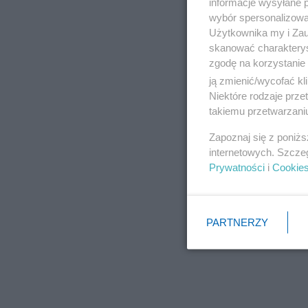
informacje wysyłane 
wybór spersonalizowan
Użytkownika my i Zau
skanować charakterys
zgodę na korzystanie 
ją zmienić/wycofać kl
Niektóre rodzaje prz
Obraz Matki 
takiemu przetwarzaniu
Zapoznaj się z poniż
internetowych. Szcze
Prywatności
i
Cookie
PARTNERZY