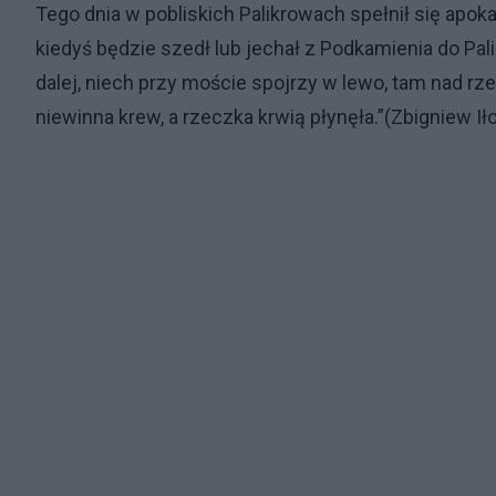
Tego dnia w pobliskich Palikrowach spełnił się apok
kiedyś będzie szedł lub jechał z Podkamienia do Pali
dalej, niech przy moście spojrzy w lewo, tam nad rzec
niewinna krew, a rzeczka krwią płynęła.”(Zbigniew Ił