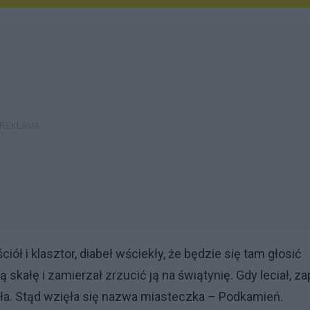
ł i klasztor, diabeł wściekły, że będzie się tam głosić
ałę i zamierzał zrzucić ją na świątynię. Gdy leciał, zap
ioła. Stąd wzięła się nazwa miasteczka – Podkamień.