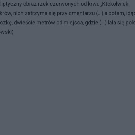
aliptyczny obraz rzek czerwonych od krwi. „Ktokolwiek
krów, nich zatrzyma się przy cmentarzu (...) a potem, idą
zkę, dwieście metrów od miejsca, gdzie (...) lała się pol
owski)