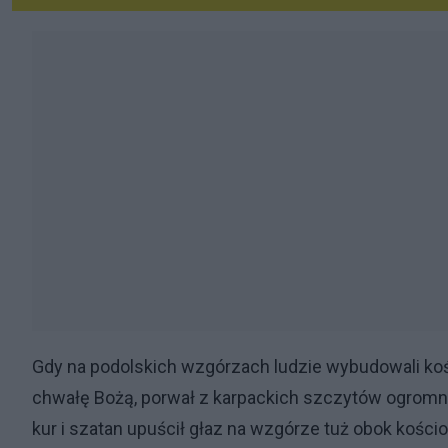
Gdy na podolskich wzgórzach ludzie wybudowali kośció
chwałę Bożą, porwał z karpackich szczytów ogromną sk
kur i szatan upuścił głaz na wzgórze tuż obok kośc