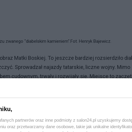
azu zwanego "diabelskim kamieniem".
Fot. Henryk Bajewicz.
braz Matki Boskiej. To jeszcze bardziej rozsierdziło dia
zczyć. Sprowadzał najazdy tatarskie, liczne wojny. Mimo
bem cudownym, trwały i rozwijały się. Miejsce to zaczę
niku,
fanych partnerów oraz inne podmioty z salon24.pl uzyskujemy dost
niu oraz przetwarzamy dane osobowe, takie jak unikalne identyfikat