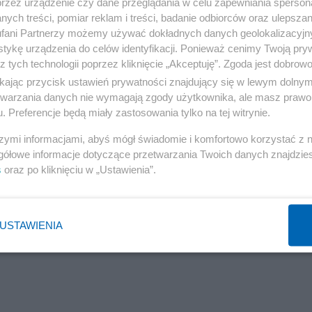
przez urządzenie czy dane przeglądania w celu zapewniania sperson
ych treści, pomiar reklam i treści, badanie odbiorców oraz ulepszan
fani Partnerzy możemy używać dokładnych danych geolokalizacyjn
tykę urządzenia do celów identyfikacji. Ponieważ cenimy Twoją pry
z tych technologii poprzez kliknięcie „Akceptuję”. Zgoda jest dobro
ikając przycisk ustawień prywatności znajdujący się w lewym dolny
etwarzania danych nie wymagają zgody użytkownika, ale masz prawo 
Boskiej Podkamieńskiej
. Preferencje będą miały zastosowania tylko na tej witrynie.
szymi informacjami, abyś mógł świadomie i komfortowo korzystać z
gółowe informacje dotyczące przetwarzania Twoich danych znajdzi
s
oraz po kliknięciu w „Ustawienia”.
USTAWIENIA