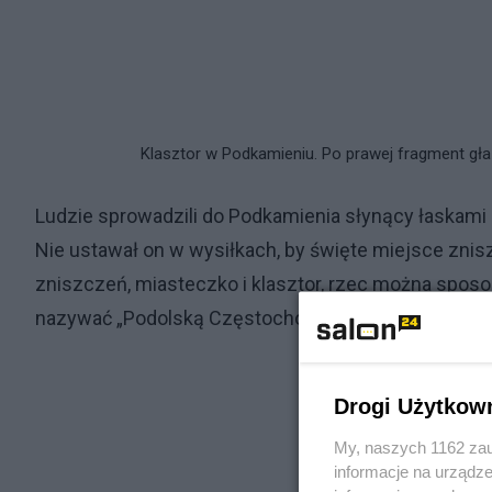
Klasztor w Podkamieniu. Po prawej fragment gł
Ludzie sprowadzili do Podkamienia słynący łaskami o
Nie ustawał on w wysiłkach, by święte miejsce znis
zniszczeń, miasteczko i klasztor, rzec można sposo
nazywać „Podolską Częstochową”.
Drogi Użytkow
My, naszych 1162 zau
informacje na urządze