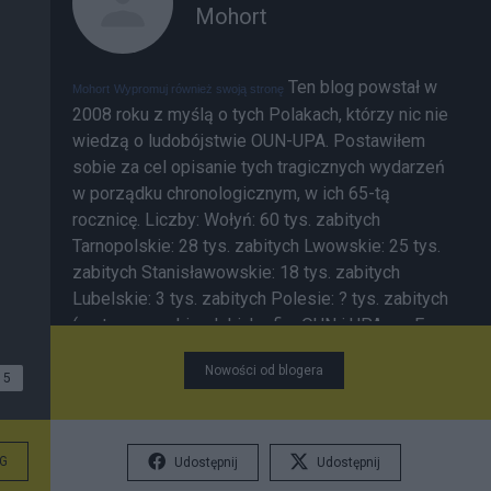
Mohort
Ten blog powstał w
Mohort
Wypromuj również swoją stronę
2008 roku z myślą o tych Polakach, którzy nic nie
wiedzą o ludobójstwie OUN-UPA. Postawiłem
sobie za cel opisanie tych tragicznych wydarzeń
w porządku chronologicznym, w ich 65-tą
rocznicę. Liczby: Wołyń: 60 tys. zabitych
Tarnopolskie: 28 tys. zabitych Lwowskie: 25 tys.
zabitych Stanisławowskie: 18 tys. zabitych
Lubelskie: 3 tys. zabitych Polesie: ? tys. zabitych
(są to szacunki polskich ofiar OUN i UPA wg Ewy
Siemaszko) Kilkadziesiąt tysięcy Ukraińców
Nowości od blogera
zabitych przez OUN i UPA. 10-15 tys. Ukraińców
5
zabitych w polskich akcjach odwetowych i
walkach (wg dr. G. Motyki). Wg prof. W. Filara było
to 5,7 tys.) ___________ Powstanie tego blogu
G
Udostępnij
Udostępnij
sprowokowała
inicjatywa
prezydenta Ukrainy