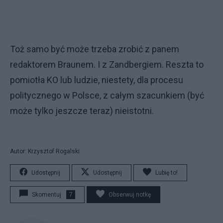
Toż samo być może trzeba zrobić z panem
redaktorem Braunem. I z Zandbergiem. Reszta to
pomiotła KO lub ludzie, niestety, dla procesu
politycznego w Polsce, z całym szacunkiem (być
może tylko jeszcze teraz) nieistotni.
Autor: Krzysztof Rogalski
Udostępnij
Udostępnij
Lubię to!
Skomentuj
7
Obserwuj notkę