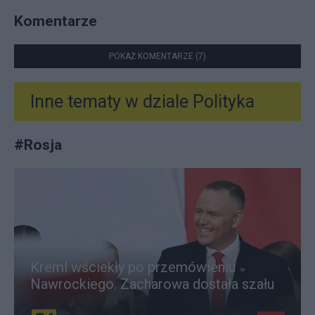
Komentarze
POKAŻ KOMENTARZE (7)
Inne tematy w dziale
Polityka
#
Rosja
Kreml wściekły po przemówieniu
Nawrockiego. Zacharowa dostała szału