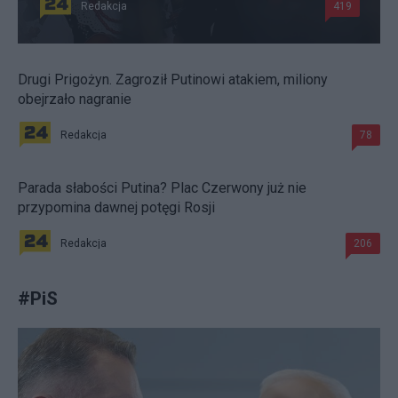
Redakcja
419
Drugi Prigożyn. Zagroził Putinowi atakiem, miliony
obejrzało nagranie
Redakcja
78
Parada słabości Putina? Plac Czerwony już nie
przypomina dawnej potęgi Rosji
Redakcja
206
#
PiS