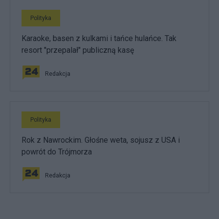
Polityka
Karaoke, basen z kulkami i tańce hulańce. Tak
resort "przepalał" publiczną kasę
Redakcja
Polityka
Rok z Nawrockim. Głośne weta, sojusz z USA i
powrót do Trójmorza
Redakcja