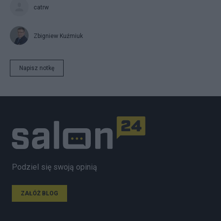
catrw
Zbigniew Kuźmiuk
Napisz notkę
Podziel się swoją opinią
ZAŁÓŻ BLOG