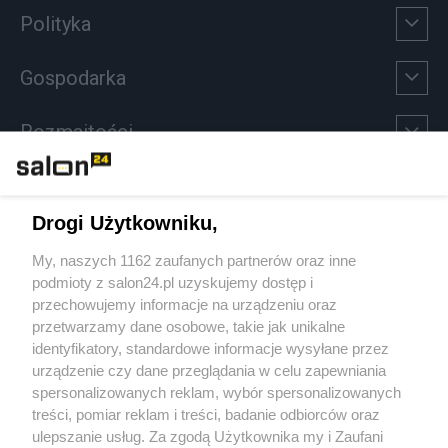
Polityka
Gospodarka
Rozmaitości
Technologie
Drogi Użytkowniku,
Sport
My, naszych 1162 zaufanych partnerów oraz inne
podmioty z salon24.pl uzyskujemy dostęp i
Społeczeństwo
przechowujemy informacje na urządzeniu oraz
przetwarzamy dane osobowe, takie jak unikalne
Kultura
identyfikatory, standardowe informacje wysyłane przez
urządzenie czy dane przeglądania w celu zapewniania
spersonalizowanych reklam, wybór spersonalizowanych
treści, pomiar reklam i treści, badanie odbiorców oraz
ulepszanie usług. Za zgodą Użytkownika my i Zaufani
X
Facebook
Instagram
Youtube