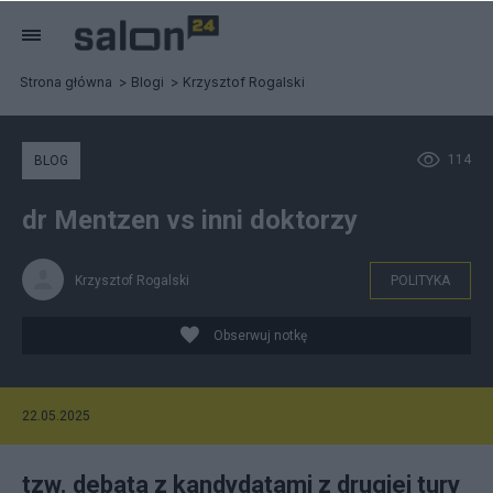
Strona główna
Blogi
Krzysztof Rogalski
114
BLOG
dr Mentzen vs inni doktorzy
Krzysztof Rogalski
POLITYKA
Obserwuj notkę
22.05.2025
tzw. debata z kandydatami z drugiej tury