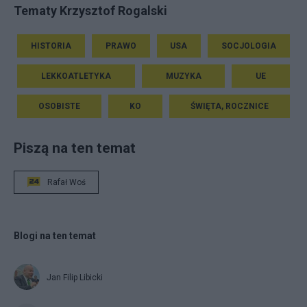
Tematy Krzysztof Rogalski
HISTORIA
PRAWO
USA
SOCJOLOGIA
LEKKOATLETYKA
MUZYKA
UE
OSOBISTE
KO
ŚWIĘTA, ROCZNICE
Piszą na ten temat
Rafał Woś
Blogi na ten temat
Jan Filip Libicki