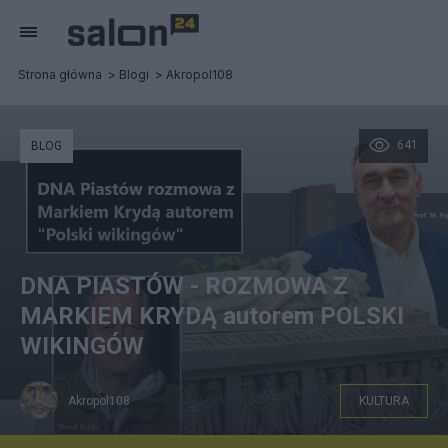
Strona główna
Blogi
Akropol108
641
BLOG
DNA PIASTÓW - ROZMOWA Z
MARKIEM KRYDĄ autorem POLSKI
WIKINGÓW
Akropol108
KULTURA
DNA Piastów Rozmowa z Markiem Krydą