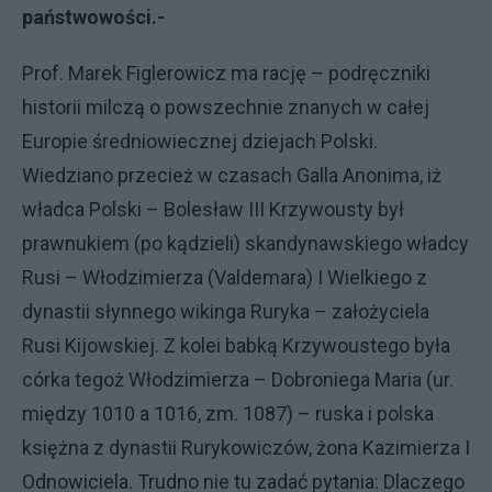
państwowości.-
Prof. Marek Figlerowicz ma rację – podręczniki
historii milczą o powszechnie znanych w całej
Europie średniowiecznej dziejach Polski.
Wiedziano przecież w czasach Galla Anonima, iż
władca Polski – Bolesław III Krzywousty był
prawnukiem (po kądzieli) skandynawskiego władcy
Rusi – Włodzimierza (Valdemara) I Wielkiego z
dynastii słynnego wikinga Ruryka – założyciela
Rusi Kijowskiej. Z kolei babką Krzywoustego była
córka tegoż Włodzimierza – Dobroniega Maria (ur.
między 1010 a 1016, zm. 1087) – ruska i polska
księżna z dynastii Rurykowiczów, żona Kazimierza I
Odnowiciela. Trudno nie tu zadać pytania: Dlaczego