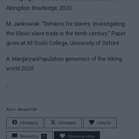
Abingdon: Routledge, 2020.
M. Jankowiak. “Dirhams for slaves: Investigating
the Slavic slave trade in the tenth century.” Paper
given at All Souls College, University of Oxford
A. MargaryanPopulation genomics of the Viking
world 2020
,
Autor: Akropol108
Udostępnij
Udostępnij
Lubię to!
Skomentuj
9
Obserwuj notkę