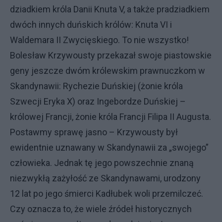
dziadkiem króla Danii Knuta V, a także pradziadkiem
dwóch innych duńskich królów: Knuta VI i
Waldemara II Zwycięskiego. To nie wszystko!
Bolesław Krzywousty przekazał swoje piastowskie
geny jeszcze dwóm królewskim prawnuczkom w
Skandynawii: Rychezie Duńskiej (żonie króla
Szwecji Eryka X) oraz Ingebordze Duńskiej –
królowej Francji, żonie króla Francji Filipa II Augusta.
Postawmy sprawę jasno – Krzywousty był
ewidentnie uznawany w Skandynawii za „swojego”
człowieka. Jednak tę jego powszechnie znaną
niezwykłą zażyłość ze Skandynawami, urodzony
12 lat po jego śmierci Kadłubek woli przemilczeć.
Czy oznacza to, że wiele źródeł historycznych