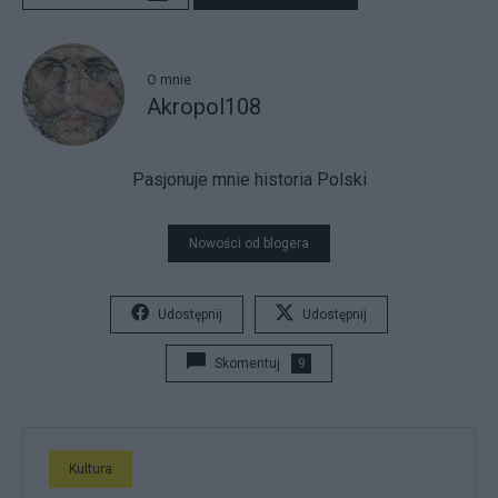
O mnie
Akropol108
Pasjonuje mnie historia Polski
Nowości od blogera
Udostępnij
Udostępnij
Skomentuj
9
Kultura