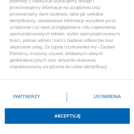
Technologie
podmioty z salon24.pl uzyskujemy dostęp i
przechowujemy informacje na urządzeniu oraz
przetwarzamy dane osobowe, takie jak unikalne
Sport
identyfikatory, standardowe informacje wysyłane przez
urządzenie czy dane przeglądania w celu zapewniania
Społeczeństwo
spersonalizowanych reklam, wybór spersonalizowanych
treści, pomiar reklam i treści, badanie odbiorców oraz
ulepszanie usług. Za zgodą Użytkownika my i Zaufani
Kultura
Partnerzy możemy używać dokładnych danych
geolokalizacyjnych oraz aktywnie skanować
charakterystykę urządzenia do celów identyfikacji.
Ponieważ cenimy Twoją prywatność, prosimy o zgodę na
X
Facebook
Instagram
Youtube
korzystanie z tych technologii poprzez kliknięcie
„Akceptuję”. Zgoda jest dobrowolna i zawsze możesz ją
zmienić/wycofać klikając przycisk ustawień prywatności
PARTNERZY
USTAWIENIA
znajdujący się w lewym dolnym rogu strony
. Niektóre
Web Content Media sp. z o. o. © 2022
rodzaje przetwarzania danych nie wymagają zgody
użytkownika, ale masz prawo sprzeciwić się takiemu
AKCEPTUJĘ
Pomoc
O nas
Praca
Reklama
Kontakt
przetwarzaniu. Preferencje będą miały zastosowania tylko
na tej witrynie.