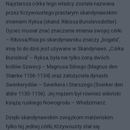
Najstarsza córka tego władcy została nazwana
przez Krzywoustego prastarym skandynawskim
imieniem Ryksa (skand. Rikissa Burislevsdotter).
Ojciec musiał znać znaczenie imienia swojej córki
– Rikissa/Rixa po skandynawsku znaczy „bogata”,
imię to do dziś jest używane w Skandynawii. „Córka
Burisleva” – Ryksa, była nie tylko żoną dwóch
królów Szwecji – Magnusa Silnego (Magnus den
Stærke 1106-1134) oraz założyciela dynastii
Swerkerydów – Swerkera I Starszego (Sverker den
äldre 1130-1156). Jej mężem był również wikiński
książę ruskiego Nowogrodu – Włodzimierz.
Dzięki skandynawskim związkom małżeńskim
tylko tej jednej córki, Krzywousty stał się