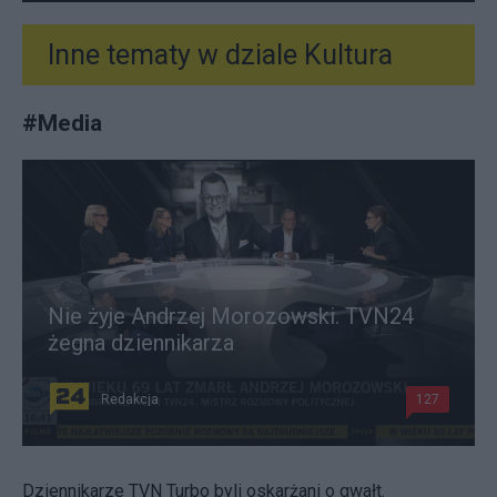
Inne tematy w dziale
Kultura
#
Media
Nie żyje Andrzej Morozowski. TVN24
żegna dziennikarza
Redakcja
127
Dziennikarze TVN Turbo byli oskarżani o gwałt.