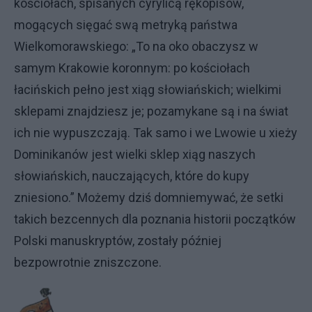
kościołach, spisanych cyrylicą rękopisów,
mogących sięgać swą metryką państwa
Wielkomorawskiego: „To na oko obaczysz w
samym Krakowie koronnym: po kościołach
łacińskich pełno jest xiąg słowiańskich; wielkimi
sklepami znajdziesz je; pozamykane są i na świat
ich nie wypuszczają. Tak samo i we Lwowie u xieży
Dominikanów jest wielki sklep xiąg naszych
słowiańskich, nauczających, które do kupy
zniesiono.” Możemy dziś domniemywać, że setki
takich bezcennych dla poznania historii początków
Polski manuskryptów, zostały później
bezpowrotnie zniszczone.