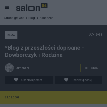
Strona główna
Blogi
Almanzor
2933
BLOG
*Blog z przeszłości dopisane -
Dowborczyk i Rodzina
Almanzor
HISTORIA
Obserwuj temat
Obserwuj notkę
28.02.2009