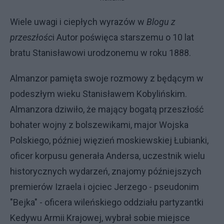
Wiele uwagi i ciepłych wyrazów w
Blogu z
przeszłośc
i Autor poświęca starszemu o 10 lat
bratu Stanisławowi urodzonemu w roku 1888.
Almanzor pamięta swoje rozmowy z będącym w
podeszłym wieku Stanisławem Kobylińskim.
Almanzora dziwiło, że mający bogatą przeszłość
bohater wojny z bolszewikami, major Wojska
Polskiego, później więzień moskiewskiej Łubianki,
oficer korpusu generała Andersa, uczestnik wielu
historycznych wydarzeń, znajomy późniejszych
premierów Izraela i ojciec Jerzego - pseudonim
"Bejka" - oficera wileńskiego oddziału partyzantki
Kedywu Armii Krajowej, wybrał sobie miejsce