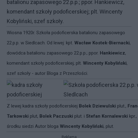
Wiosna 1920r. Szkoła podoficerska batalionu zapasowego
22.p.p. w Siedlcach. Od lewej: kpt.
Wacław Kostek-Biernacki
,
dowódca batalionu zapasowego 22.p.p.; ppor.
Hankiewicz
,
komendant szkoły podoficerskiej; plt.
Wincenty Kobyliński
,
szef szkoły - autor Bloga z Przeszłości.
Z lewej kadra szkoły podoficerskiej
Bolek Dziewulski
plut.,
Fran
Tarkowski
plut,
Bolek Paczuski
plut. i
Stefan Kornalewski
kpr.,
środku siedzi Autor bloga
Wincenty Kobyliński
, plut.
Reklama