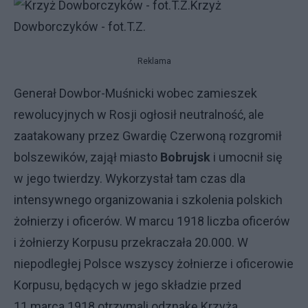
Krzyż
Dowborczyków - fot.T.Z.
Reklama
Generał Dowbor-Muśnicki wobec zamieszek
rewolucyjnych w Rosji ogłosił neutralność, ale
zaatakowany przez Gwardię Czerwoną rozgromił
bolszewików, zajął miasto
Bobrujsk
i umocnił się
w jego twierdzy. Wykorzystał tam czas dla
intensywnego organizowania i szkolenia polskich
żołnierzy i oficerów. W marcu 1918 liczba oficerów
i żołnierzy Korpusu przekraczała 20.000. W
niepodległej Polsce wszyscy żołnierze i oficerowie
Korpusu, będących w jego składzie przed
11.marca 1918 otrzymali odznakę Krzyża