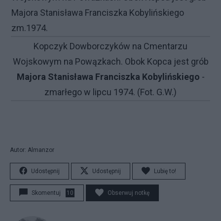
Kopczyk Dowborczyków na Cmentarzu
Wojskowym na Powązkach. Obok Kopca jest grób
Majora Stanisława Franciszka Kobylińskiego
-
zmarłego w lipcu 1974. (Fot. G.W.)
Autor: Almanzor
Udostępnij
Udostępnij
Lubię to!
Skomentuj
10
Obserwuj notkę