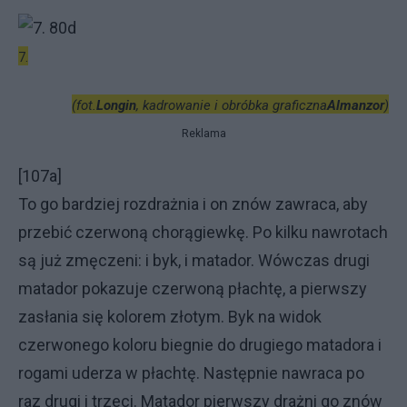
7.
(fot.
Longin
, kadrowanie i obróbka graficzna
Almanzor
)
Reklama
[107a]
To go bardziej rozdrażnia i on znów zawraca, aby
przebić czerwoną chorągiewkę. Po kilku nawrotach
są już zmęczeni: i byk, i matador. Wówczas drugi
matador pokazuje czerwoną płachtę, a pierwszy
zasłania się kolorem złotym. Byk na widok
czerwonego koloru biegnie do drugiego matadora i
rogami uderza w płachtę. Następnie nawraca po
raz drugi i trzeci. Matador pierwszy drażni go znów