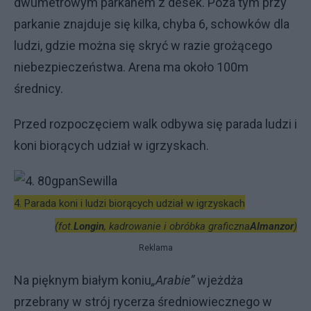
dwumetrowym parkanem z desek. Poza tym przy
parkanie znajduje się kilka, chyba 6, schowków dla
ludzi, gdzie można się skryć w razie grożącego
niebezpieczeństwa. Arena ma około 100m
średnicy.
Przed rozpoczęciem walk odbywa się parada ludzi i
koni biorących udział w igrzyskach.
4. Parada koni i ludzi biorących udział w igrzyskach
(fot.
Longin
, kadrowanie i obróbka graficzna
Almanzor
)
Reklama
Na pięknym białym koniu
„Arabie”
wjeżdża
przebrany w strój rycerza średniowiecznego w