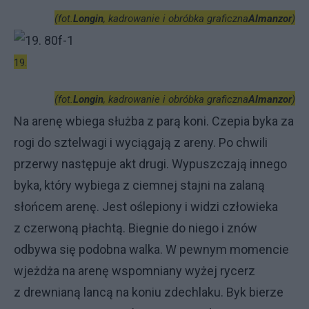
(fot.
Longin
, kadrowanie i obróbka graficzna
Almanzor
)
19.
(fot.
Longin
, kadrowanie i obróbka graficzna
Almanzor
)
Na arenę wbiega służba z parą koni. Czepia byka za
rogi do sztelwagi i wyciągają z areny. Po chwili
przerwy następuje akt drugi. Wypuszczają innego
byka, który wybiega z ciemnej stajni na zalaną
słońcem arenę. Jest oślepiony i widzi człowieka
z czerwoną płachtą. Biegnie do niego i znów
odbywa się podobna walka. W pewnym momencie
wjeżdża na arenę wspomniany wyżej rycerz
z drewnianą lancą na koniu zdechlaku. Byk bierze