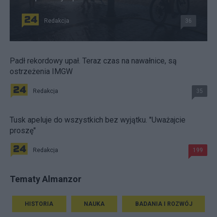
Redakcja
36
Padł rekordowy upał. Teraz czas na nawałnice, są
ostrzeżenia IMGW
Redakcja
35
Tusk apeluje do wszystkich bez wyjątku. "Uważajcie
proszę"
Redakcja
199
Tematy Almanzor
HISTORIA
NAUKA
BADANIA I ROZWÓJ