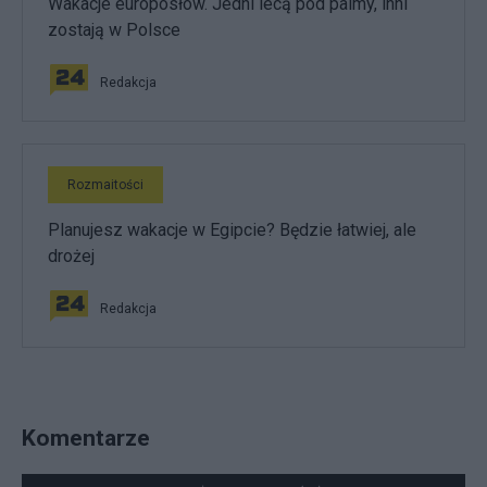
Wakacje europosłów. Jedni lecą pod palmy, inni
zostają w Polsce
Redakcja
Rozmaitości
Planujesz wakacje w Egipcie? Będzie łatwiej, ale
drożej
Redakcja
Komentarze