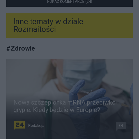
POKAŻ KOMENTARZE (24)
Inne tematy w dziale
Rozmaitości
#
Zdrowie
Nowa szczepionka mRNA przeciwko
grypie. Kiedy będzie w Europie?
Redakcja
34