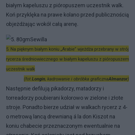
białym kapeluszu z pióropuszem uczestnik walk.
Koń przyklęka na prawe kolano przed publicznością
objeżdżając wokół całą arenę.
5. Na pięknym białym koniu „Arabie” wjeżdża przebrany w strój
rycerza średniowiecznego w białym kapeluszu z pióropuszem
uczestnik walk
(fot.
Longin
, kadrowanie i obróbka graficzna
Almanzor
)
Następnie defilują pikadorzy, matadorzy i
torreadorzy poubierani kolorowo w zielone i złote
stroje. Ponadto bierze udział w walkach rycerz z 4-
o metrową lancą drewnianą á la don Kiszot na
koniu chabecie przeznaczonym ewentualnie na