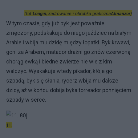
(fot.
Longin
, kadrowanie i obróbka graficzna
Almanzor
)
W tym czasie, gdy już byk jest poważnie
zmęczony, podskakuje do niego jeździec na białym
Arabie i wbija mu dzidę między łopatki. Byk krwawi,
goni za Arabem, matador drażni go znów czerwoną
chorągiewką i biedne zwierze nie wie z kim
walczyć. Wyskakuje wtedy pikador, kłóje go
szpadą, byk się słania, rycerz wbija mu dalsze
dzidy, aż w końcu dobija byka torreador pchnięciem
szpady w serce.
11.