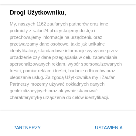
Technologie
Drogi Użytkowniku,
Sport
My, naszych 1162 zaufanych partnerów oraz inne
podmioty z salon24.pl uzyskujemy dostęp i
Społeczeństwo
przechowujemy informacje na urządzeniu oraz
przetwarzamy dane osobowe, takie jak unikalne
Kultura
identyfikatory, standardowe informacje wysyłane przez
urządzenie czy dane przeglądania w celu zapewniania
spersonalizowanych reklam, wybór spersonalizowanych
treści, pomiar reklam i treści, badanie odbiorców oraz
ulepszanie usług. Za zgodą Użytkownika my i Zaufani
X
Facebook
Instagram
Youtube
Partnerzy możemy używać dokładnych danych
geolokalizacyjnych oraz aktywnie skanować
charakterystykę urządzenia do celów identyfikacji.
Web Content Media sp. z o. o. © 2022
Ponieważ cenimy Twoją prywatność, prosimy o zgodę na
korzystanie z tych technologii poprzez kliknięcie
„Akceptuję”. Zgoda jest dobrowolna i zawsze możesz ją
Pomoc
O nas
Praca
Reklama
Kontakt
zmienić/wycofać klikając przycisk ustawień prywatności
PARTNERZY
USTAWIENIA
znajdujący się w lewym dolnym rogu strony
. Niektóre