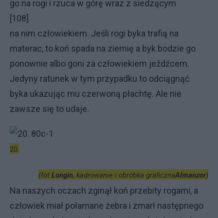
go na rogi i rzuca w górę wraz z siedzącym
[108]
na nim człowiekiem. Jeśli rogi byka trafią na
materac, to koń spada na ziemię a byk bodzie go
ponownie albo goni za człowiekiem jeźdźcem.
Jedyny ratunek w tym przypadku to odciągnąć
byka ukazując mu czerwoną płachtę. Ale nie
zawsze się to udaje.
20.
(fot.
Longin
, kadrowanie i obróbka graficzna
Almanzor
)
Na naszych oczach zginął koń przebity rogami, a
człowiek miał połamane żebra i zmarł następnego