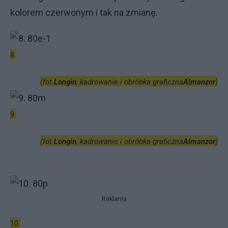
kolorem czerwonym i tak na zmianę.
8.
(fot.
Longin
, kadrowanie i obróbka graficzna
Almanzor
)
9.
(fot.
Longin
, kadrowanie i obróbka graficzna
Almanzor
)
Reklama
10.