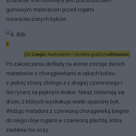
stracenie. Koń osłonięty jest pod brzuchem
gumowym materacem przed rogami
rozwścieczonych byków.
6.
(fot.
Longin
, kadrowanie i obróbka graficzna
Almanzor
)
Po zakończeniu defilady na arenie zostaje dwóch
matadorów z chorągiewkami w rękach koloru
z jednej strony złotego a z drugiej czerwonego i
ten rycerz na pięknym Arabie. Naraz otwierają się
drzwi, z których wyskakuje wielki spasiony byk.
Widząc matadora z czerwoną chorągiewką biegnie
do niego i bije rogami w czerwoną płachtę, która
zasłania mu oczy.