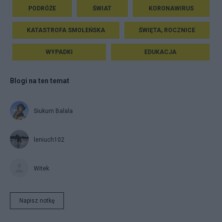
PODRÓŻE
ŚWIAT
KORONAWIRUS
KATASTROFA SMOLEŃSKA
ŚWIĘTA, ROCZNICE
WYPADKI
EDUKACJA
Blogi na ten temat
Siukum Balala
leniuch102
Witek
Napisz notkę