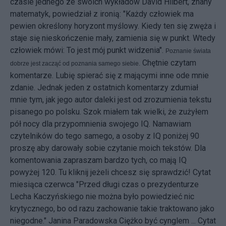
czasie jednego ze swoich wykładów David Hilbert, znany
matematyk, powiedział z ironią: "Każdy człowiek ma
pewien określony horyzont myślowy. Kiedy ten się zwęża i
staje się nieskończenie mały, zamienia się w punkt. Wtedy
człowiek mówi: To jest mój punkt widzenia".
Poznanie świata
Chętnie czytam
dobrze jest zacząć od poznania samego siebie.
komentarze. Lubię spierać się z mającymi inne ode mnie
zdanie. Jednak jeden z ostatnich komentarzy zdumiał
mnie tym, jak jego autor daleki jest od zrozumienia tekstu
pisanego po polsku. Szok miałem tak wielki, że zużyłem
pół nocy dla przypomnienia swojego IQ. Namawiam
czytelników do tego samego, a osoby z IQ poniżej 90
proszę aby darowały sobie czytanie moich tekstów. Dla
komentowania zapraszam bardzo tych, co mają IQ
powyżej 120. Tu kliknij jeżeli chcesz się sprawdzić! Cytat
miesiąca czerwca "Przed długi czas o prezydenturze
Lecha Kaczyńskiego nie można było powiedzieć nic
krytycznego, bo od razu zachowanie takie traktowano jako
niegodne." Janina Paradowska Ciężko być cynglem ... Cytat