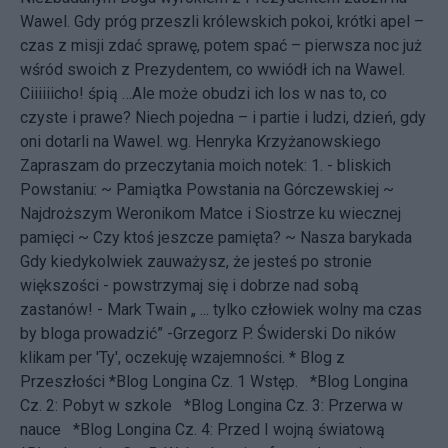
Wawel. Gdy próg przeszli królewskich pokoi, krótki apel –
czas z misji zdać sprawę, potem spać – pierwsza noc już
wśród swoich z Prezydentem, co wwiódł ich na Wawel.
Ciiiiiicho! śpią …Ale może obudzi ich los w nas to, co
czyste i prawe? Niech pojedna – i partie i ludzi, dzień, gdy
oni dotarli na Wawel.
wg. Henryka Krzyżanowskiego
Zapraszam do przeczytania moich notek: 1. - bliskich
Powstaniu: ~
Pamiątka Powstania na Górczewskiej
~
Najdroższym Weronikom Matce i Siostrze ku wiecznej
pamięci
~
Czy ktoś jeszcze pamięta?
~
Nasza barykada
Gdy kiedykolwiek zauważysz, że jesteś po stronie
większości - powstrzymaj się i dobrze nad sobą
zastanów! - Mark Twain „ ... tylko człowiek wolny ma czas
by bloga prowadzić” -
Grzegorz P. Świderski
Do ników
klikam per 'Ty', oczekuję wzajemności. * Blog z
Przeszłości
*Blog Longina Cz. 1 Wstęp.
*Blog Longina
Cz. 2: Pobyt w szkole
*Blog Longina Cz. 3: Przerwa w
nauce
*Blog Longina Cz. 4: Przed I wojną światową