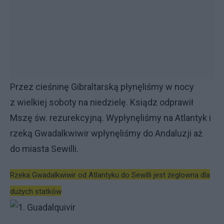
Przez cieśninę Gibraltarską płynęliśmy w nocy
z wielkiej soboty na niedzielę. Ksiądz odprawił
Mszę św. rezurekcyjną. Wypłynęliśmy na Atlantyk i
rzeką Gwadalkwiwir wpłynęliśmy do Andaluzji aż
do miasta Sewilli.
Rzeka Gwadalkwiwir od Atlantyku do Sewilli jest żeglowna dla
dużych statków