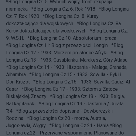
*Blog Longina Cz. 5: Wybuch wojny, front, okupacja
niemiecka
*Blog Longina Cz. 6: Rok 1918
*Blog Longina
Cz. 7: Rok 1920
*Blog Longina Cz. 8. Kursy
dokształcające dla wojskowych
*Blog Longina Cz. 8a.
Kursy dokształcające dla wojskowych
*Blog Longina Cz.
9. W.S.H.
*Blog Longina Cz.10. Absolutorium i praca
*Blog Longina Cz.11: Blog z przeszłości. Longin
*Blog
Longina Cz.12 - 1933: Morzem po słońce Afryki
*Blog
Longina Cz.13 - 1933: Casablanka, Marakesz, Góry Atlasu
*Blog Longina Cz.14 - 1933: Hiszpania - Malaga, Granada,
Alhambra
*Blog Longina Cz.15 - 1933: Sewilla - Byki i
Don Kiszot
*Blog Longina Cz.16 - 1933: Sewilla, Cadiz, Al
Casar
*Blog Longina Cz.17 - 1933: Sztorm z Zatoce
Biskajskiej, Znaczy
*Blog Longina Cz.18 - 1933: Belgia,
Bal kapitanski
*Blog Longina Cz.19 - Jastarnia / Jurata
'34
*Blog z przeszłości dopisane - Dowborczyk i
Rodzina
*Blog Longina Cz.20 - morze, Austria,
Jugosławia, Węgry
*Blog Longina Cz.21 - Hania
*Blog
Longina cz.22 - Przerwane wspomnienie
Planowane do