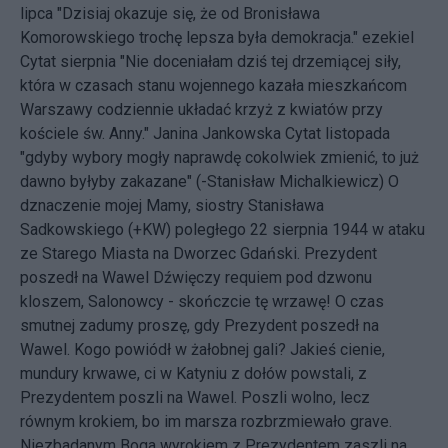
lipca "Dzisiaj okazuje się, że od Bronisława
Komorowskiego trochę lepsza była demokracja." ezekiel
Cytat sierpnia "Nie doceniałam dziś tej drzemiącej siły,
która w czasach stanu wojennego kazała mieszkańcom
Warszawy codziennie układać krzyż z kwiatów przy
kościele św. Anny." Janina Jankowska Cytat listopada
"gdyby wybory mogły naprawdę cokolwiek zmienić, to już
dawno byłyby zakazane" (-Stanisław Michalkiewicz) O
dznaczenie mojej Mamy, siostry Stanisława
Sadkowskiego (+KW) poległego 22 sierpnia 1944 w ataku
ze Starego Miasta na Dworzec Gdański. Prezydent
poszedł na Wawel Dźwięczy requiem pod dzwonu
kloszem, Salonowcy - skończcie tę wrzawę! O czas
smutnej zadumy proszę, gdy Prezydent poszedł na
Wawel. Kogo powiódł w żałobnej gali? Jakieś cienie,
mundury krwawe, ci w Katyniu z dołów powstali, z
Prezydentem poszli na Wawel. Poszli wolno, lecz
równym krokiem, bo im marsza rozbrzmiewało grave.
Niezbadanym Boga wyrokiem z Prezydentem zaszli na