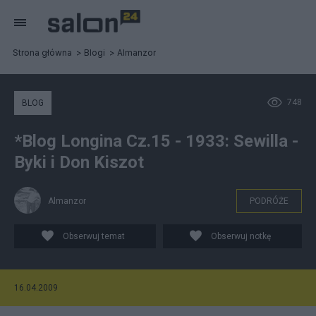
Strona główna
Blogi
Almanzor
748
BLOG
*Blog Longina Cz.15 - 1933: Sewilla -
Byki i Don Kiszot
Almanzor
PODRÓŻE
Obserwuj temat
Obserwuj notkę
16.04.2009