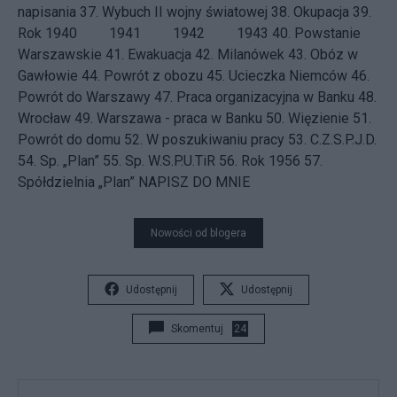
napisania 37.
Wybuch II wojny światowej
38.
Okupacja
39.
Rok 1940
1941 1942 1943 40.
Powstanie
Warszawskie
41.
Ewakuacja
42.
Milanówek
43.
Obóz w
Gawłowie
44.
Powrót z obozu
45.
Ucieczka Niemców
46.
Powrót do Warszawy
47.
Praca organizacyjna w Banku
48.
Wrocław
49.
Warszawa - praca w Banku
50.
Więzienie
51.
Powrót do domu
52.
W poszukiwaniu pracy
53.
C.Z.S.P.J.D.
54.
Sp. „Plan”
55.
Sp. W.S.P.U.TiR
56.
Rok 1956
57.
Spółdzielnia „Plan”
NAPISZ DO MNIE
Nowości od blogera
Udostępnij
Udostępnij
Skomentuj
24