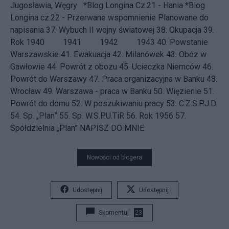
Jugosławia, Węgry
*Blog Longina Cz.21 - Hania
*Blog
Longina cz.22 - Przerwane wspomnienie
Planowane do
napisania 37.
Wybuch II wojny światowej
38.
Okupacja
39.
Rok 1940
1941 1942 1943 40.
Powstanie
Warszawskie
41.
Ewakuacja
42.
Milanówek
43.
Obóz w
Gawłowie
44.
Powrót z obozu
45.
Ucieczka Niemców
46.
Powrót do Warszawy
47.
Praca organizacyjna w Banku
48.
Wrocław
49.
Warszawa - praca w Banku
50.
Więzienie
51.
Powrót do domu
52.
W poszukiwaniu pracy
53.
C.Z.S.P.J.D.
54.
Sp. „Plan”
55.
Sp. W.S.P.U.TiR
56.
Rok 1956
57.
Spółdzielnia „Plan”
NAPISZ DO MNIE
Nowości od blogera
Udostępnij
Udostępnij
Skomentuj
23