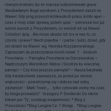
równym krokiem, bo im marsza rozbrzmiewało grave.
Niezbadanym Boga wyrokiem z Prezydentem zaszli na
Wawel. Gdy próg przeszli królewskich pokoi, krótki apel –
czas z misji zdać sprawę, potem spać – pierwsza noc już
wśród swoich z Prezydentem, co wwiódł ich na Wawel.
Ciiiiiicho! śpią …Ale może obudzi ich los w nas to, co
czyste i prawe? Niech pojedna – i partie i ludzi, dzień, gdy
oni dotarli na Wawel.
wg. Henryka Krzyżanowskiego
Zapraszam do przeczytania moich notek: 1. - bliskich
Powstaniu: ~
Pamiątka Powstania na Górczewskiej
~
Najdroższym Weronikom Matce i Siostrze ku wiecznej
pamięci
~
Czy ktoś jeszcze pamięta?
~
Nasza barykada
Gdy kiedykolwiek zauważysz, że jesteś po stronie
większości - powstrzymaj się i dobrze nad sobą
zastanów! - Mark Twain „ ... tylko człowiek wolny ma czas
by bloga prowadzić” -
Grzegorz P. Świderski
Do ników
klikam per 'Ty', oczekuję wzajemności. * Blog z
Przeszłości
*Blog Longina Cz. 1 Wstęp.
*Blog Longina