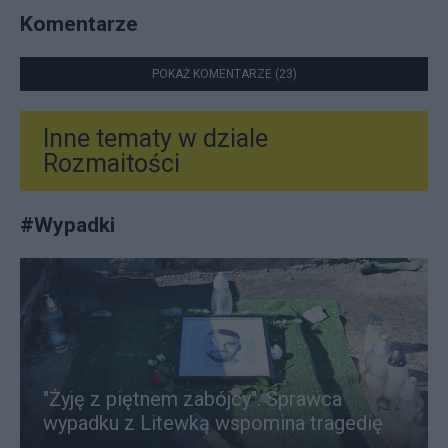
Komentarze
POKAŻ KOMENTARZE (23)
Inne tematy w dziale
Rozmaitości
#
Wypadki
"Żyję z piętnem zabójcy". Sprawca
wypadku z Litewką wspomina tragedię