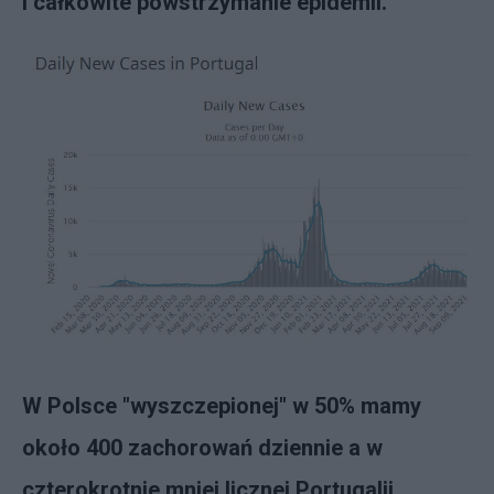
i całkowite powstrzymanie epidemii.
W Polsce "wyszczepionej" w 50% mamy
około 400 zachorowań dziennie a w
czterokrotnie mniej licznej Portugalii