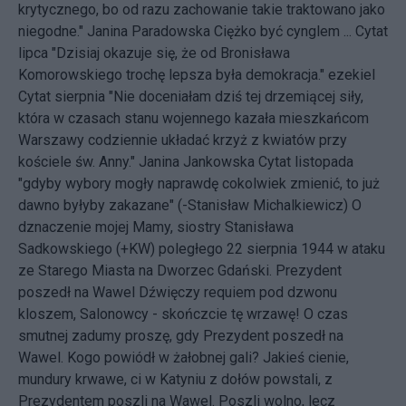
krytycznego, bo od razu zachowanie takie traktowano jako
niegodne." Janina Paradowska Ciężko być cynglem ... Cytat
lipca "Dzisiaj okazuje się, że od Bronisława
Komorowskiego trochę lepsza była demokracja." ezekiel
Cytat sierpnia "Nie doceniałam dziś tej drzemiącej siły,
która w czasach stanu wojennego kazała mieszkańcom
Warszawy codziennie układać krzyż z kwiatów przy
kościele św. Anny." Janina Jankowska Cytat listopada
"gdyby wybory mogły naprawdę cokolwiek zmienić, to już
dawno byłyby zakazane" (-Stanisław Michalkiewicz) O
dznaczenie mojej Mamy, siostry Stanisława
Sadkowskiego (+KW) poległego 22 sierpnia 1944 w ataku
ze Starego Miasta na Dworzec Gdański. Prezydent
poszedł na Wawel Dźwięczy requiem pod dzwonu
kloszem, Salonowcy - skończcie tę wrzawę! O czas
smutnej zadumy proszę, gdy Prezydent poszedł na
Wawel. Kogo powiódł w żałobnej gali? Jakieś cienie,
mundury krwawe, ci w Katyniu z dołów powstali, z
Prezydentem poszli na Wawel. Poszli wolno, lecz