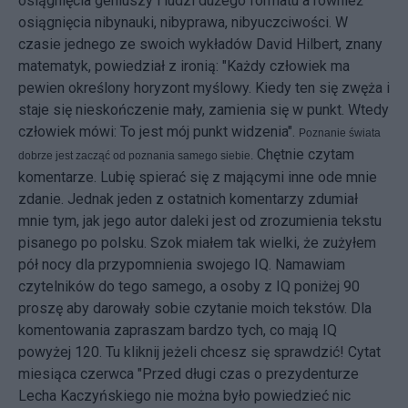
osiągnięcia geniuszy i ludzi dużego formatu a również
osiągnięcia nibynauki, nibyprawa, nibyuczciwości. W
czasie jednego ze swoich wykładów David Hilbert, znany
matematyk, powiedział z ironią: "Każdy człowiek ma
pewien określony horyzont myślowy. Kiedy ten się zwęża i
staje się nieskończenie mały, zamienia się w punkt. Wtedy
człowiek mówi: To jest mój punkt widzenia".
Poznanie świata
Chętnie czytam
dobrze jest zacząć od poznania samego siebie.
komentarze. Lubię spierać się z mającymi inne ode mnie
zdanie. Jednak jeden z ostatnich komentarzy zdumiał
mnie tym, jak jego autor daleki jest od zrozumienia tekstu
pisanego po polsku. Szok miałem tak wielki, że zużyłem
pół nocy dla przypomnienia swojego IQ. Namawiam
czytelników do tego samego, a osoby z IQ poniżej 90
proszę aby darowały sobie czytanie moich tekstów. Dla
komentowania zapraszam bardzo tych, co mają IQ
powyżej 120. Tu kliknij jeżeli chcesz się sprawdzić! Cytat
miesiąca czerwca "Przed długi czas o prezydenturze
Lecha Kaczyńskiego nie można było powiedzieć nic