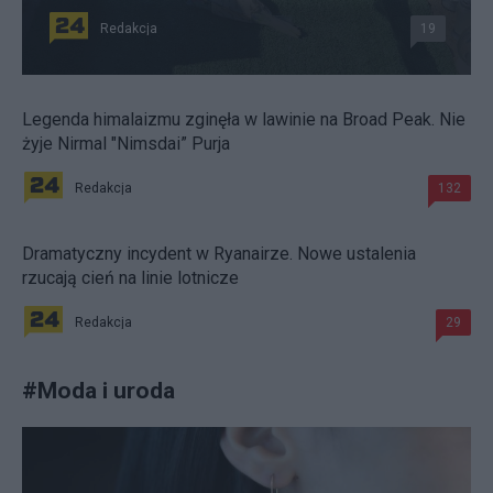
Redakcja
19
Legenda himalaizmu zginęła w lawinie na Broad Peak. Nie
żyje Nirmal "Nimsdai” Purja
Redakcja
132
Dramatyczny incydent w Ryanairze. Nowe ustalenia
rzucają cień na linie lotnicze
Redakcja
29
#
Moda i uroda