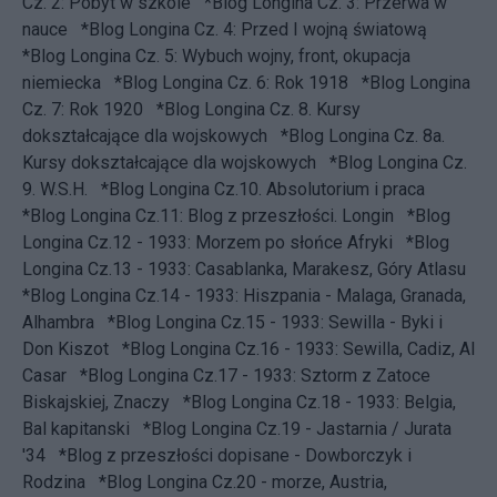
Cz. 2: Pobyt w szkole
*Blog Longina Cz. 3: Przerwa w
nauce
*Blog Longina Cz. 4: Przed I wojną światową
*Blog Longina Cz. 5: Wybuch wojny, front, okupacja
niemiecka
*Blog Longina Cz. 6: Rok 1918
*Blog Longina
Cz. 7: Rok 1920
*Blog Longina Cz. 8. Kursy
dokształcające dla wojskowych
*Blog Longina Cz. 8a.
Kursy dokształcające dla wojskowych
*Blog Longina Cz.
9. W.S.H.
*Blog Longina Cz.10. Absolutorium i praca
*Blog Longina Cz.11: Blog z przeszłości. Longin
*Blog
Longina Cz.12 - 1933: Morzem po słońce Afryki
*Blog
Longina Cz.13 - 1933: Casablanka, Marakesz, Góry Atlasu
*Blog Longina Cz.14 - 1933: Hiszpania - Malaga, Granada,
Alhambra
*Blog Longina Cz.15 - 1933: Sewilla - Byki i
Don Kiszot
*Blog Longina Cz.16 - 1933: Sewilla, Cadiz, Al
Casar
*Blog Longina Cz.17 - 1933: Sztorm z Zatoce
Biskajskiej, Znaczy
*Blog Longina Cz.18 - 1933: Belgia,
Bal kapitanski
*Blog Longina Cz.19 - Jastarnia / Jurata
'34
*Blog z przeszłości dopisane - Dowborczyk i
Rodzina
*Blog Longina Cz.20 - morze, Austria,