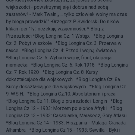
większości - powstrzymaj się i dobrze nad sobą
zastanów! - Mark Twain „ ... tylko człowiek wolny ma czas
by bloga prowadzić” -
Grzegorz P. Świderski
Do ników
klikam per 'Ty', oczekuję wzajemności. * Blog z
Przeszłości
*Blog Longina Cz. 1 Wstęp.
*Blog Longina
Cz. 2: Pobyt w szkole
*Blog Longina Cz. 3: Przerwa w
nauce
*Blog Longina Cz. 4: Przed I wojną światową
*Blog Longina Cz. 5: Wybuch wojny, front, okupacja
niemiecka
*Blog Longina Cz. 6: Rok 1918
*Blog Longina
Cz. 7: Rok 1920
*Blog Longina Cz. 8. Kursy
dokształcające dla wojskowych
*Blog Longina Cz. 8a.
Kursy dokształcające dla wojskowych
*Blog Longina Cz.
9. W.S.H.
*Blog Longina Cz.10. Absolutorium i praca
*Blog Longina Cz.11: Blog z przeszłości. Longin
*Blog
Longina Cz.12 - 1933: Morzem po słońce Afryki
*Blog
Longina Cz.13 - 1933: Casablanka, Marakesz, Góry Atlasu
*Blog Longina Cz.14 - 1933: Hiszpania - Malaga, Granada,
Alhambra
*Blog Longina Cz.15 - 1933: Sewilla - Byki i