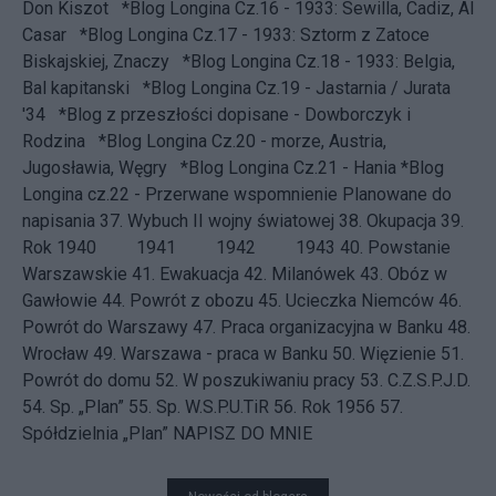
Don Kiszot
*Blog Longina Cz.16 - 1933: Sewilla, Cadiz, Al
Casar
*Blog Longina Cz.17 - 1933: Sztorm z Zatoce
Biskajskiej, Znaczy
*Blog Longina Cz.18 - 1933: Belgia,
Bal kapitanski
*Blog Longina Cz.19 - Jastarnia / Jurata
'34
*Blog z przeszłości dopisane - Dowborczyk i
Rodzina
*Blog Longina Cz.20 - morze, Austria,
Jugosławia, Węgry
*Blog Longina Cz.21 - Hania
*Blog
Longina cz.22 - Przerwane wspomnienie
Planowane do
napisania 37.
Wybuch II wojny światowej
38.
Okupacja
39.
Rok 1940
1941 1942 1943 40.
Powstanie
Warszawskie
41.
Ewakuacja
42.
Milanówek
43.
Obóz w
Gawłowie
44.
Powrót z obozu
45.
Ucieczka Niemców
46.
Powrót do Warszawy
47.
Praca organizacyjna w Banku
48.
Wrocław
49.
Warszawa - praca w Banku
50.
Więzienie
51.
Powrót do domu
52.
W poszukiwaniu pracy
53.
C.Z.S.P.J.D.
54.
Sp. „Plan”
55.
Sp. W.S.P.U.TiR
56.
Rok 1956
57.
Spółdzielnia „Plan”
NAPISZ DO MNIE