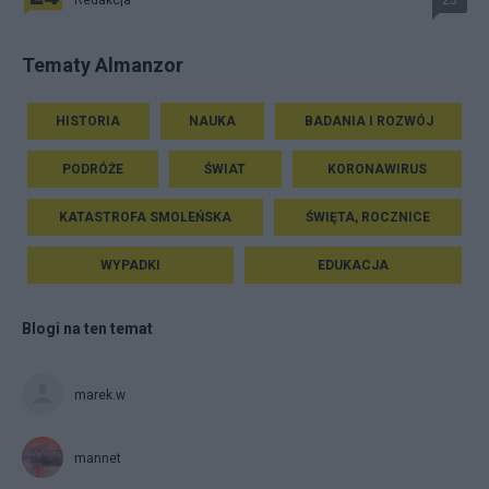
Redakcja
23
Tematy Almanzor
HISTORIA
NAUKA
BADANIA I ROZWÓJ
PODRÓŻE
ŚWIAT
KORONAWIRUS
KATASTROFA SMOLEŃSKA
ŚWIĘTA, ROCZNICE
WYPADKI
EDUKACJA
Blogi na ten temat
marek.w
mannet