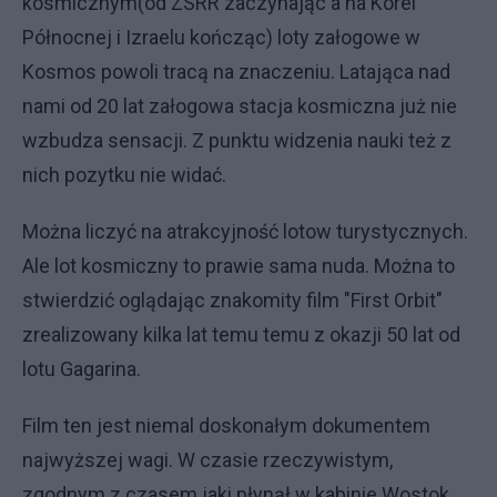
kosmicznym(od ZSRR zaczynając a na Korei
Północnej i Izraelu kończąc) loty załogowe w
Kosmos powoli tracą na znaczeniu. Latająca nad
nami od 20 lat załogowa stacja kosmiczna już nie
wzbudza sensacji. Z punktu widzenia nauki też z
nich pozytku nie widać.
Można liczyć na atrakcyjność lotow turystycznych.
Ale lot kosmiczny to prawie sama nuda. Można to
stwierdzić oglądając znakomity film "First Orbit"
zrealizowany kilka lat temu temu z okazji 50 lat od
lotu Gagarina.
Film ten jest niemal doskonałym dokumentem
najwyższej wagi. W czasie rzeczywistym,
zgodnym z czasem jaki płynął w kabinie Wostok