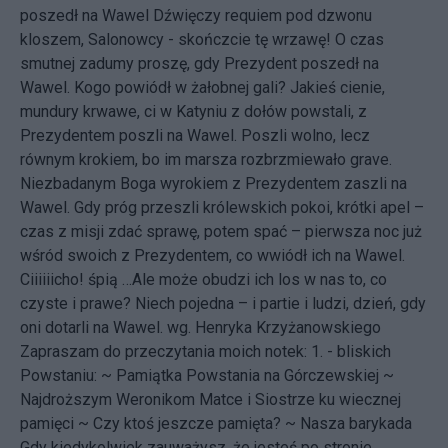
poszedł na Wawel Dźwięczy requiem pod dzwonu
kloszem, Salonowcy - skończcie tę wrzawę! O czas
smutnej zadumy proszę, gdy Prezydent poszedł na
Wawel. Kogo powiódł w żałobnej gali? Jakieś cienie,
mundury krwawe, ci w Katyniu z dołów powstali, z
Prezydentem poszli na Wawel. Poszli wolno, lecz
równym krokiem, bo im marsza rozbrzmiewało grave.
Niezbadanym Boga wyrokiem z Prezydentem zaszli na
Wawel. Gdy próg przeszli królewskich pokoi, krótki apel –
czas z misji zdać sprawę, potem spać – pierwsza noc już
wśród swoich z Prezydentem, co wwiódł ich na Wawel.
Ciiiiiicho! śpią …Ale może obudzi ich los w nas to, co
czyste i prawe? Niech pojedna – i partie i ludzi, dzień, gdy
oni dotarli na Wawel.
wg. Henryka Krzyżanowskiego
Zapraszam do przeczytania moich notek: 1. - bliskich
Powstaniu: ~
Pamiątka Powstania na Górczewskiej
~
Najdroższym Weronikom Matce i Siostrze ku wiecznej
pamięci
~
Czy ktoś jeszcze pamięta?
~
Nasza barykada
Gdy kiedykolwiek zauważysz, że jesteś po stronie