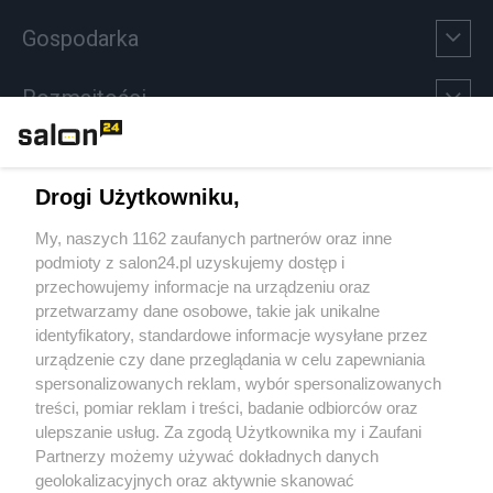
Gospodarka
Rozmaitości
Technologie
Drogi Użytkowniku,
Sport
My, naszych 1162 zaufanych partnerów oraz inne
podmioty z salon24.pl uzyskujemy dostęp i
Społeczeństwo
przechowujemy informacje na urządzeniu oraz
przetwarzamy dane osobowe, takie jak unikalne
Kultura
identyfikatory, standardowe informacje wysyłane przez
urządzenie czy dane przeglądania w celu zapewniania
spersonalizowanych reklam, wybór spersonalizowanych
treści, pomiar reklam i treści, badanie odbiorców oraz
ulepszanie usług. Za zgodą Użytkownika my i Zaufani
X
Facebook
Instagram
Youtube
Partnerzy możemy używać dokładnych danych
geolokalizacyjnych oraz aktywnie skanować