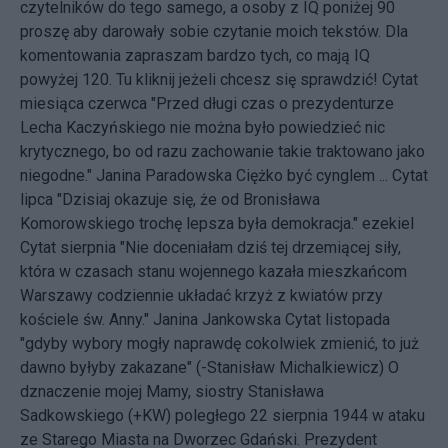
czytelników do tego samego, a osoby z IQ poniżej 90
proszę aby darowały sobie czytanie moich tekstów. Dla
komentowania zapraszam bardzo tych, co mają IQ
powyżej 120. Tu kliknij jeżeli chcesz się sprawdzić! Cytat
miesiąca czerwca "Przed długi czas o prezydenturze
Lecha Kaczyńskiego nie można było powiedzieć nic
krytycznego, bo od razu zachowanie takie traktowano jako
niegodne." Janina Paradowska Ciężko być cynglem ... Cytat
lipca "Dzisiaj okazuje się, że od Bronisława
Komorowskiego trochę lepsza była demokracja." ezekiel
Cytat sierpnia "Nie doceniałam dziś tej drzemiącej siły,
która w czasach stanu wojennego kazała mieszkańcom
Warszawy codziennie układać krzyż z kwiatów przy
kościele św. Anny." Janina Jankowska Cytat listopada
"gdyby wybory mogły naprawdę cokolwiek zmienić, to już
dawno byłyby zakazane" (-Stanisław Michalkiewicz) O
dznaczenie mojej Mamy, siostry Stanisława
Sadkowskiego (+KW) poległego 22 sierpnia 1944 w ataku
ze Starego Miasta na Dworzec Gdański. Prezydent