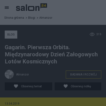
Strona główna
Blogi
Almanzor
319
BLOG
Gagarin. Pierwsza Orbita.
Międzynarodowy Dzień Załogowych
Lotów Kosmicznych
Almanzor
BADANIA I ROZWÓJ
Obserwuj temat
Obserwuj notkę
13.04.2019