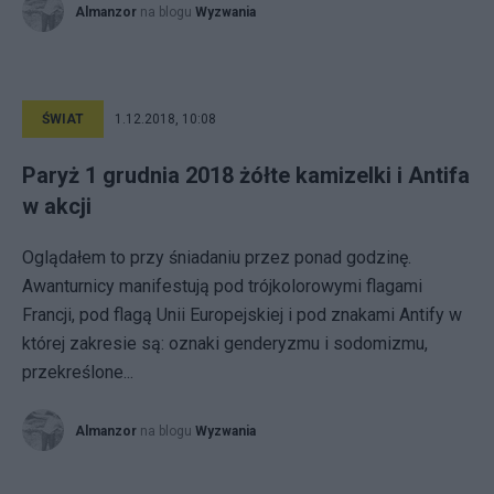
Almanzor
na blogu
Wyzwania
ŚWIAT
1.12.2018, 10:08
Paryż 1 grudnia 2018 żółte kamizelki i Antifa
w akcji
Oglądałem to przy śniadaniu przez ponad godzinę.
Awanturnicy manifestują pod trójkolorowymi flagami
Francji, pod flagą Unii Europejskiej i pod znakami Antify w
której zakresie są: oznaki genderyzmu i sodomizmu,
przekreślone...
Almanzor
na blogu
Wyzwania