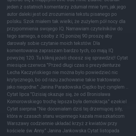
jeden z ostatnich komentarzy zdumiał mnie tym, jak jego
autor daleki jest od zrozumienia tekstu pisanego po
polsku. Szok miałem tak wielki, że zużyłem pół nocy dla
przypomnienia swojego IQ. Namawiam czytelników do
tego samego, a osoby z IQ poniżej 90 proszę aby
darowały sobie czytanie moich tekstów. Dla
komentowania zapraszam bardzo tych, co mają IQ
powyżej 120. Tu kliknij jeżeli chcesz się sprawdzić! Cytat
miesiąca czerwca "Przed długi czas o prezydenturze
Lecha Kaczyńskiego nie można było powiedzieć nic
krytycznego, bo od razu zachowanie takie traktowano
jako niegodne." Janina Paradowska Ciężko być cynglem ...
Cytat lipca "Dzisiaj okazuje się, że od Bronisława
Komorowskiego trochę lepsza była demokracja." ezekiel
Cytat sierpnia "Nie doceniałam dziś tej drzemiącej siły,
która w czasach stanu wojennego kazała mieszkańcom
Warszawy codziennie układać krzyż z kwiatów przy
kościele św. Anny." Janina Jankowska Cytat listopada