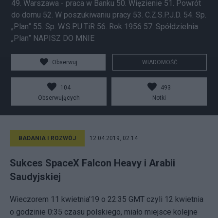
49. Warszawa - praca w Banku 50. Więzienie 51. Powrót
do domu 52. W poszukiwaniu pracy 53. C.Z.S.P.J.D. 54. Sp.
„Plan” 55. Sp. W.S.P.U.TiR 56. Rok 1956 57. Spółdzielnia
„Plan” NAPISZ DO MNIE
Obserwuj
WIADOMOŚĆ
104
493
Obserwujących
Notki
BADANIA I ROZWÓJ
12.04.2019, 02:14
Sukces SpaceX Falcon Heavy i Arabii
Saudyjskiej
Wieczorem 11 kwietnia'19 o 22:35 GMT czyli 12 kwietnia
o godzinie 0:35 czasu polskiego, miało miejsce kolejne