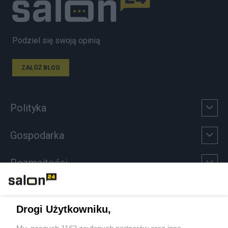
Podziel się swoją opinią
ZAŁÓŻ BLOG
Polityka
Gospodarka
Rozmaitości
Technologie
Drogi Użytkowniku,
Sport
My, naszych 1162 zaufanych partnerów oraz inne