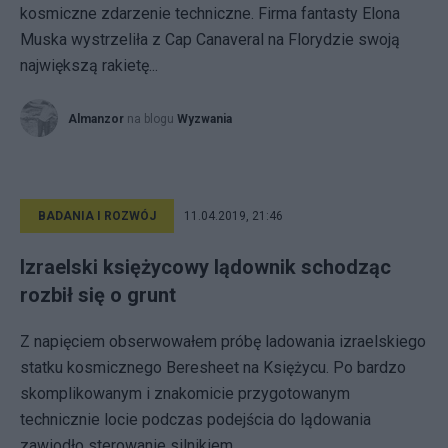
kosmiczne zdarzenie techniczne. Firma fantasty Elona
Muska wystrzeliła z Cap Canaveral na Florydzie swoją
największą rakietę...
Almanzor
na blogu
Wyzwania
BADANIA I ROZWÓJ
11.04.2019, 21:46
Izraelski księżycowy lądownik schodząc
rozbił się o grunt
Z napięciem obserwowałem próbę ladowania izraelskiego
statku kosmicznego Beresheet na Księżycu. Po bardzo
skomplikowanym i znakomicie przygotowanym
technicznie locie podczas podejścia do lądowania
zawiodło sterowanie silnikiem. ...