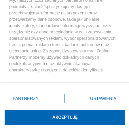
podmioty z salon24.pl uzyskujemy dostęp i
Społeczeństwo
przechowujemy informacje na urządzeniu oraz
przetwarzamy dane osobowe, takie jak unikalne
Kultura
identyfikatory, standardowe informacje wysyłane przez
urządzenie czy dane przeglądania w celu zapewniania
spersonalizowanych reklam, wybór spersonalizowanych
treści, pomiar reklam i treści, badanie odbiorców oraz
ulepszanie usług. Za zgodą Użytkownika my i Zaufani
X
Facebook
Instagram
Youtube
Partnerzy możemy używać dokładnych danych
geolokalizacyjnych oraz aktywnie skanować
charakterystykę urządzenia do celów identyfikacji.
Web Content Media sp. z o. o. © 2022
Ponieważ cenimy Twoją prywatność, prosimy o zgodę na
korzystanie z tych technologii poprzez kliknięcie
„Akceptuję”. Zgoda jest dobrowolna i zawsze możesz ją
Pomoc
O nas
Praca
Reklama
Kontakt
zmienić/wycofać klikając przycisk ustawień prywatności
PARTNERZY
USTAWIENIA
znajdujący się w lewym dolnym rogu strony
. Niektóre
rodzaje przetwarzania danych nie wymagają zgody
użytkownika, ale masz prawo sprzeciwić się takiemu
AKCEPTUJĘ
przetwarzaniu. Preferencje będą miały zastosowania tylko
Technologię dostarcza:
W3media.pl
na tej witrynie.