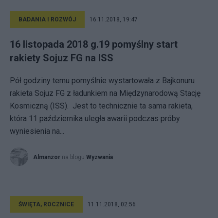
BADANIA I ROZWÓJ
16.11.2018, 19:47
16 listopada 2018 g.19 pomyślny start
rakiety Sojuz FG na ISS
Pół godziny temu pomyślnie wystartowała z Bajkonuru
rakieta Sojuz FG z ładunkiem na Międzynarodową Stację
Kosmiczną (ISS). Jest to technicznie ta sama rakieta,
która 11 października uległa awarii podczas próby
wyniesienia na...
Almanzor
na blogu
Wyzwania
ŚWIĘTA, ROCZNICE
11.11.2018, 02:56