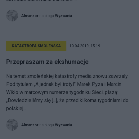
Almanzor
na blogu
Wyzwania
KATASTROFA SMOLEŃSKA
10.04.2019, 15:19
Przepraszam za ekshumacje
Na temat smoleńskiej katastrofy media znowu zawrzały.
Pod tytułem „A jed­nak był tro­tyl” Marek Pyza i Marcin
Wikło w marcowym numerze tygodniku Sieci, piszą:
„Dowiedzieliśmy się [...], że przed kilkoma tygodniami do
polskiej...
Almanzor
na blogu
Wyzwania