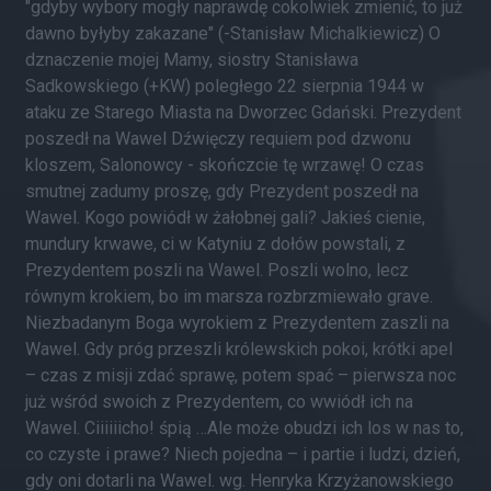
"gdyby wybory mogły naprawdę cokolwiek zmienić, to już
dawno byłyby zakazane" (-Stanisław Michalkiewicz) O
dznaczenie mojej Mamy, siostry Stanisława
Sadkowskiego (+KW) poległego 22 sierpnia 1944 w
ataku ze Starego Miasta na Dworzec Gdański. Prezydent
poszedł na Wawel Dźwięczy requiem pod dzwonu
kloszem, Salonowcy - skończcie tę wrzawę! O czas
smutnej zadumy proszę, gdy Prezydent poszedł na
Wawel. Kogo powiódł w żałobnej gali? Jakieś cienie,
mundury krwawe, ci w Katyniu z dołów powstali, z
Prezydentem poszli na Wawel. Poszli wolno, lecz
równym krokiem, bo im marsza rozbrzmiewało grave.
Niezbadanym Boga wyrokiem z Prezydentem zaszli na
Wawel. Gdy próg przeszli królewskich pokoi, krótki apel
– czas z misji zdać sprawę, potem spać – pierwsza noc
już wśród swoich z Prezydentem, co wwiódł ich na
Wawel. Ciiiiiicho! śpią …Ale może obudzi ich los w nas to,
co czyste i prawe? Niech pojedna – i partie i ludzi, dzień,
gdy oni dotarli na Wawel. wg. Henryka Krzyżanowskiego