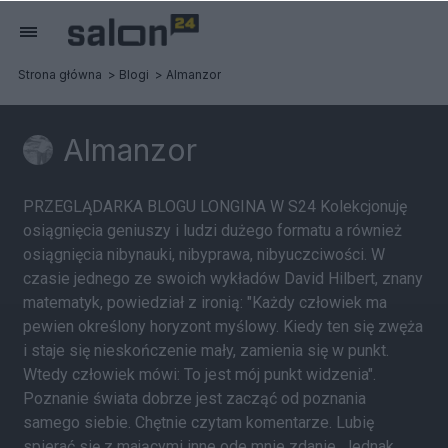
Strona główna
Blogi
Almanzor
Almanzor
PRZEGLĄDARKA BLOGU LONGINA W S24 Kolekcjonuję
osiągnięcia geniuszy i ludzi dużego formatu a również
osiągnięcia nibynauki, nibyprawa, nibyuczciwości. W
czasie jednego ze swoich wykładów David Hilbert, znany
matematyk, powiedział z ironią: "Każdy człowiek ma
pewien określony horyzont myślowy. Kiedy ten się zwęża
i staje się nieskończenie mały, zamienia się w punkt.
Wtedy człowiek mówi: To jest mój punkt widzenia".
Poznanie świata dobrze jest zacząć od poznania
samego siebie. Chętnie czytam komentarze. Lubię
spierać się z mającymi inne ode mnie zdanie. Jednak