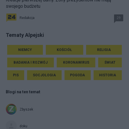
swojego budżetu
Redakcja
29
Tematy Alpejski
NIEMCY
KOŚCIÓŁ
RELIGIA
BADANIA I ROZWÓJ
KORONAWIRUS
ŚWIAT
PIS
SOCJOLOGIA
POGODA
HISTORIA
Blogi na ten temat
Zbyszek
doku