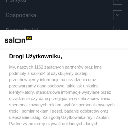
Gospodarka
Rozmaitości
Technologie
Drogi Użytkowniku,
Sport
My, naszych 1162 zaufanych partnerów oraz inne
podmioty z salon24.pl uzyskujemy dostęp i
Społeczeństwo
przechowujemy informacje na urządzeniu oraz
przetwarzamy dane osobowe, takie jak unikalne
Kultura
identyfikatory, standardowe informacje wysyłane przez
urządzenie czy dane przeglądania w celu zapewniania
spersonalizowanych reklam, wybór spersonalizowanych
treści, pomiar reklam i treści, badanie odbiorców oraz
ulepszanie usług. Za zgodą Użytkownika my i Zaufani
X
Facebook
Instagram
Youtube
Partnerzy możemy używać dokładnych danych