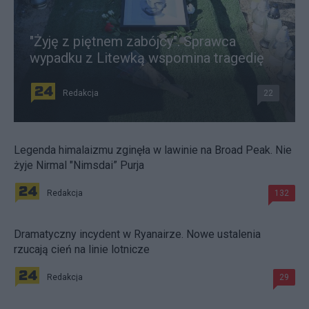
"Żyję z piętnem zabójcy". Sprawca
wypadku z Litewką wspomina tragedię
Redakcja
22
Legenda himalaizmu zginęła w lawinie na Broad Peak. Nie
żyje Nirmal "Nimsdai” Purja
Redakcja
132
Dramatyczny incydent w Ryanairze. Nowe ustalenia
rzucają cień na linie lotnicze
Redakcja
29