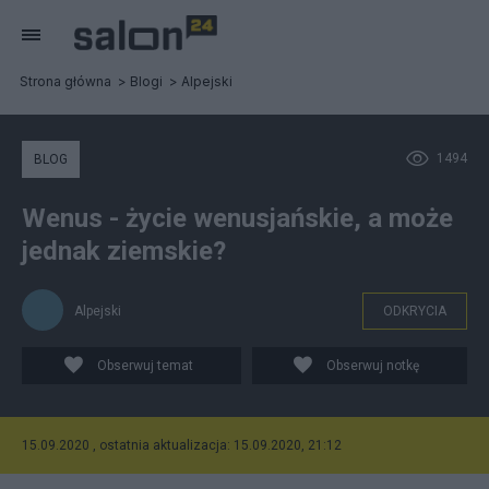
Strona główna
Blogi
Alpejski
1494
BLOG
Wenus - życie wenusjańskie, a może
jednak ziemskie?
Alpejski
ODKRYCIA
Obserwuj temat
Obserwuj notkę
15.09.2020 , ostatnia aktualizacja: 15.09.2020, 21:12