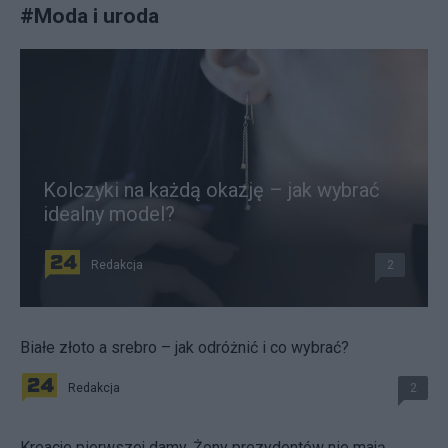
#
Moda i uroda
Kolczyki na każdą okazję – jak wybrać
idealny model?
Redakcja
2
Białe złoto a srebro – jak odróżnić i co wybrać?
Redakcja
2
Kreacje pierwszej damy. Żony prezydentów nie mają