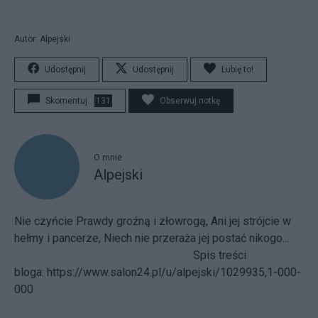
Autor: Alpejski
Udostępnij
Udostępnij
Lubię to!
Skomentuj
131
Obserwuj notkę
O mnie
Alpejski
Nie czyńcie Prawdy groźną i złowrogą, Ani jej strójcie w
hełmy i pancerze, Niech nie przeraża jej postać nikogo...
Spis treści
bloga:
https://www.salon24.pl/u/alpejski/1029935,1-000-
000