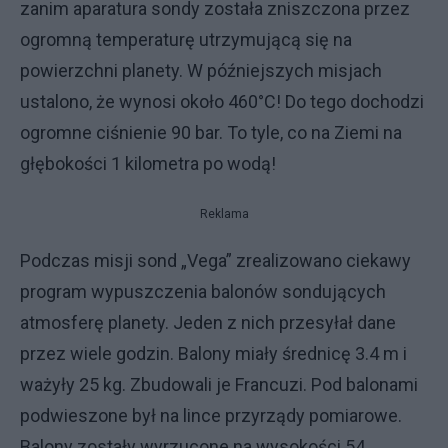
zanim aparatura sondy została zniszczona przez
ogromną temperaturę utrzymującą się na
powierzchni planety. W późniejszych misjach
ustalono, że wynosi około 460°C! Do tego dochodzi
ogromne ciśnienie 90 bar. To tyle, co na Ziemi na
głębokości 1 kilometra po wodą!
Reklama
Podczas misji sond „Vega” zrealizowano ciekawy
program wypuszczenia balonów sondujących
atmosferę planety. Jeden z nich przesyłał dane
przez wiele godzin. Balony miały średnicę 3.4 m i
ważyły 25 kg. Zbudowali je Francuzi. Pod balonami
podwieszone był na lince przyrządy pomiarowe.
Balony zostały wyrzucone na wysokości 54