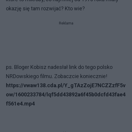
okazję się tam rozwijać? Kto wie?
Reklama
ps. Bloger Kobisz nadesłał link do tego polsko
NRDowskiego filmu. Zobaczcie koniecznie!
https://vwaw138.cda.pl/Y_gTAzZojE7NCZZzfF5v
ow/1600233784/lqf5dd43892a6f45b0dcfd43fae4
f561e4.mp4