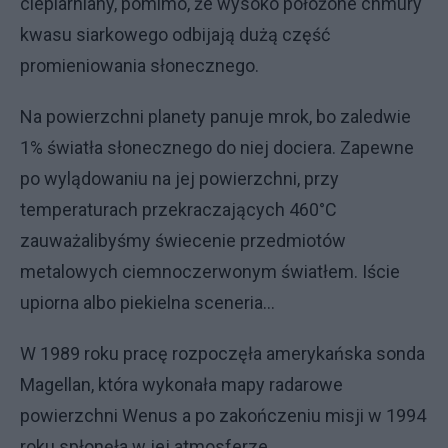
cieplarniany, pomimo, że wysoko położone chmury
kwasu siarkowego odbijają dużą część
promieniowania słonecznego.
Na powierzchni planety panuje mrok, bo zaledwie
1% światła słonecznego do niej dociera. Zapewne
po wylądowaniu na jej powierzchni, przy
temperaturach przekraczających 460°C
zauważalibyśmy świecenie przedmiotów
metalowych ciemnoczerwonym światłem. Iście
upiorna albo piekielna sceneria…
W 1989 roku pracę rozpoczęła amerykańska sonda
Magellan, która wykonała mapy radarowe
powierzchni Wenus a po zakończeniu misji w 1994
roku spłonęła w jej atmosferze.