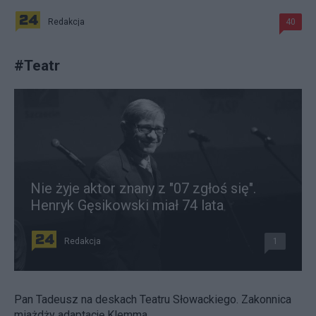
Redakcja
40
#
Teatr
Nie żyje aktor znany z "07 zgłoś się".
Henryk Gęsikowski miał 74 lata
Redakcja
1
Pan Tadeusz na deskach Teatru Słowackiego. Zakonnica
miażdży adaptację Klemma