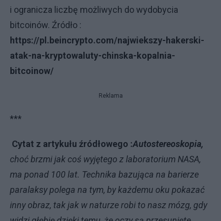
i ogranicza liczbę możliwych do wydobycia
bitcoinów. Źródło :
https://pl.beincrypto.com/najwiekszy-hakerski-
atak-na-kryptowaluty-chinska-kopalnia-
bitcoinow/
Reklama
***
Cytat z artykułu źródłowego :
Autostereoskopia,
choć brzmi jak coś wyjętego z laboratorium NASA,
ma ponad 100 lat. Technika bazująca na barierze
paralaksy polega na tym, by każdemu oku pokazać
inny obraz, tak jak w naturze robi to nasz mózg, gdy
widzi głębię dzięki temu, że oczy są przesunięte