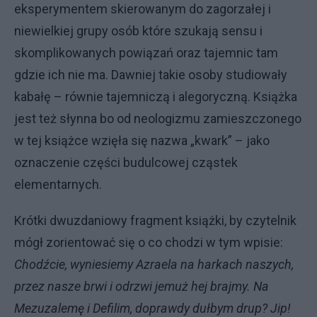
eksperymentem skierowanym do zagorzałej i
niewielkiej grupy osób które szukają sensu i
skomplikowanych powiązań oraz tajemnic tam
gdzie ich nie ma. Dawniej takie osoby studiowały
kabałę – równie tajemniczą i alegoryczną. Książka
jest też słynna bo od neologizmu zamieszczonego
w tej książce wzięła się nazwa „kwark” – jako
oznaczenie części budulcowej cząstek
elementarnych.
Krótki dwuzdaniowy fragment książki, by czytelnik
mógł zorientować się o co chodzi w tym wpisie:
Chodźcie, wyniesiemy Azraela na harkach naszych,
przez nasze brwi i odrzwi jemuż hej brajmy. Na
Mezuzalemę i Defilim, doprawdy dułbym drup? Jip!