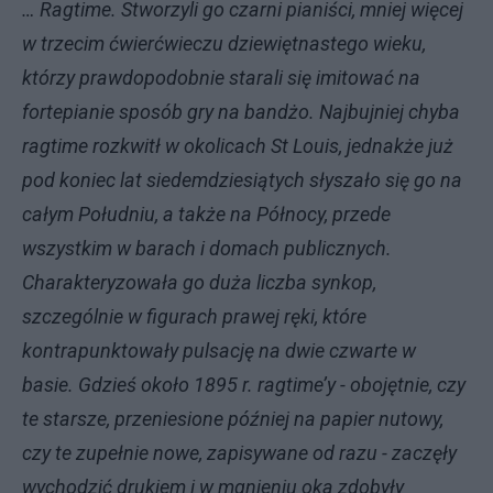
… Ragtime. Stworzyli go czarni pianiści, mniej więcej
w trzecim ćwierćwieczu dziewiętnastego wieku,
którzy prawdopodobnie starali się imitować na
fortepianie sposób gry na bandżo. Najbujniej chyba
ragtime rozkwitł w okolicach St Louis, jednakże już
pod koniec lat siedemdziesiątych słyszało się go na
całym Południu, a także na Północy, przede
wszystkim w barach i domach publicznych.
Charakteryzowała go duża liczba synkop,
szczególnie w figurach prawej ręki, które
kontrapunktowały pulsację na dwie czwarte w
basie. Gdzieś około 1895 r. ragtime’y - obojętnie, czy
te starsze, przeniesione później na papier nutowy,
czy te zupełnie nowe, zapisywane od razu - zaczęły
wychodzić drukiem i w mgnieniu oka zdobyły