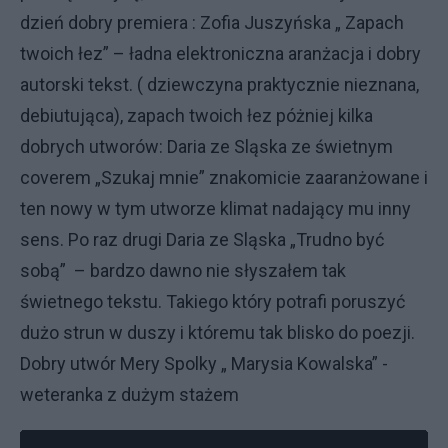
dzień dobry premiera : Zofia Juszyńska „ Zapach
twoich łez” – ładna elektroniczna aranżacja i dobry
autorski tekst. ( dziewczyna praktycznie nieznana,
debiutująca), zapach twoich łez póżniej kilka
dobrych utworów: Daria ze Sląska ze świetnym
coverem „Szukaj mnie” znakomicie zaaranżowane i
ten nowy w tym utworze klimat nadający mu inny
sens. Po raz drugi Daria ze Sląska „Trudno być
sobą” – bardzo dawno nie słyszałem tak
świetnego tekstu. Takiego który potrafi poruszyć
dużo strun w duszy i któremu tak blisko do poezji.
Dobry utwór Mery Spolky „ Marysia Kowalska” -
weteranka z dużym stażem