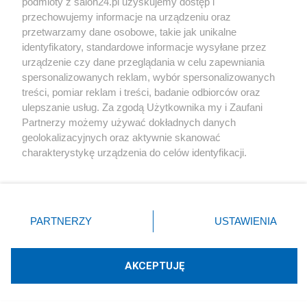
podmioty z salon24.pl uzyskujemy dostęp i
przechowujemy informacje na urządzeniu oraz
O mnie
przetwarzamy dane osobowe, takie jak unikalne
Janusz Arkadiusz
identyfikatory, standardowe informacje wysyłane przez
urządzenie czy dane przeglądania w celu zapewniania
spersonalizowanych reklam, wybór spersonalizowanych
treści, pomiar reklam i treści, badanie odbiorców oraz
Nowości od blogera
ulepszanie usług. Za zgodą Użytkownika my i Zaufani
Partnerzy możemy używać dokładnych danych
geolokalizacyjnych oraz aktywnie skanować
Udostępnij
Udostępnij
charakterystykę urządzenia do celów identyfikacji.
Ponieważ cenimy Twoją prywatność, prosimy o zgodę na
Skomentuj
1
korzystanie z tych technologii poprzez kliknięcie
„Akceptuję”. Zgoda jest dobrowolna i zawsze możesz ją
zmienić/wycofać klikając przycisk ustawień prywatności
PARTNERZY
USTAWIENIA
znajdujący się w lewym dolnym rogu strony
. Niektóre
Technologie
rodzaje przetwarzania danych nie wymagają zgody
użytkownika, ale masz prawo sprzeciwić się takiemu
AKCEPTUJĘ
Groźna sztuczna inteligencja. Meta alarmuje o
przetwarzaniu. Preferencje będą miały zastosowania tylko
włamaniu do systemu
na tej witrynie.