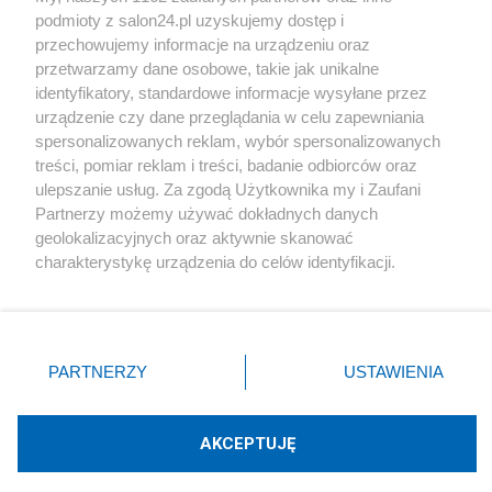
podmioty z salon24.pl uzyskujemy dostęp i
Społeczeństwo
przechowujemy informacje na urządzeniu oraz
przetwarzamy dane osobowe, takie jak unikalne
Kultura
identyfikatory, standardowe informacje wysyłane przez
urządzenie czy dane przeglądania w celu zapewniania
spersonalizowanych reklam, wybór spersonalizowanych
treści, pomiar reklam i treści, badanie odbiorców oraz
ulepszanie usług. Za zgodą Użytkownika my i Zaufani
X
Facebook
Instagram
Youtube
Partnerzy możemy używać dokładnych danych
geolokalizacyjnych oraz aktywnie skanować
charakterystykę urządzenia do celów identyfikacji.
Web Content Media sp. z o. o. © 2022
Ponieważ cenimy Twoją prywatność, prosimy o zgodę na
korzystanie z tych technologii poprzez kliknięcie
„Akceptuję”. Zgoda jest dobrowolna i zawsze możesz ją
Pomoc
O nas
Praca
Reklama
Kontakt
zmienić/wycofać klikając przycisk ustawień prywatności
PARTNERZY
USTAWIENIA
znajdujący się w lewym dolnym rogu strony
. Niektóre
rodzaje przetwarzania danych nie wymagają zgody
użytkownika, ale masz prawo sprzeciwić się takiemu
AKCEPTUJĘ
przetwarzaniu. Preferencje będą miały zastosowania tylko
Technologię dostarcza:
W3media.pl
na tej witrynie.