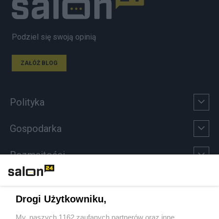
Podziel się swoją opinią
ZAŁÓŻ BLOG
Polityka
Gospodarka
Rozmaitości
Technologie
Drogi Użytkowniku,
Sport
My, naszych 1162 zaufanych partnerów oraz inne