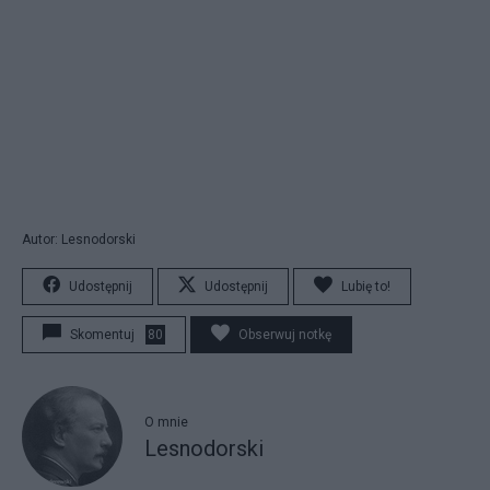
Autor: Lesnodorski
Udostępnij
Udostępnij
Lubię to!
Skomentuj
80
Obserwuj notkę
O mnie
Lesnodorski