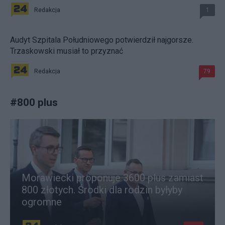
Redakcja
1
Audyt Szpitala Południowego potwierdził najgorsze.
Trzaskowski musiał to przyznać
Redakcja
79
#
800 plus
Morawiecki proponuje 3600 plus zamiast
800 złotych. Środki dla rodzin byłyby
ogromne