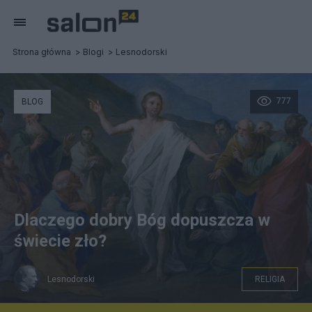
Strona główna
Blogi
Lesnodorski
777
BLOG
Dlaczego dobry Bóg dopuszcza w
świecie zło?
Lesnodorski
RELIGIA
Zbiory Muzeum Narodowego w Krakowie. ,,Chrystus