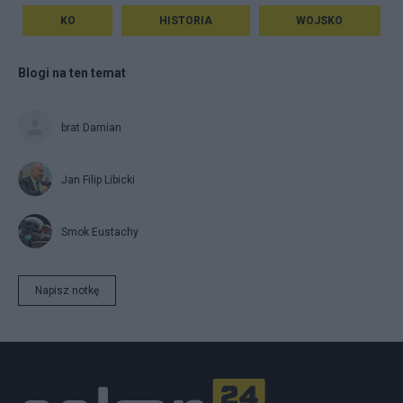
KO
HISTORIA
WOJSKO
Blogi na ten temat
brat Damian
Jan Filip Libicki
Smok Eustachy
Napisz notkę