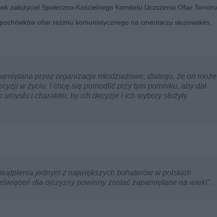
nek założyciel Społeczno-Kościelnego Komitetu Uczczenia Ofiar Terroru
ch pochówków ofiar reżimu komunistycznego na cmentarzu służewskim.
st pamiętana przez organizacje młodzieżowe, dlatego, że on może
zji w życiu. I chcę się pomodlić przy tym pomniku, aby dał
ysłu i charakter, by ich decyzje i ich wybory służyły
ez wątpienia jednym z największych bohaterów w polskich
oświęceń dla ojczyzny powinny zostać zapamiętane na wieki".