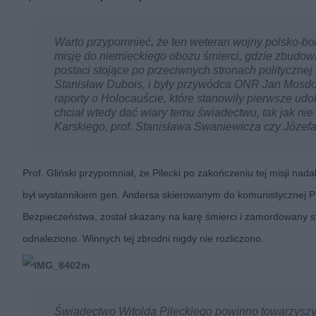
Warto przypomnieć, że ten weteran wojny polsko-bol
misję do niemieckiego obozu śmierci, gdzie zbudo
postaci stojące po przeciwnych stronach politycznej
Stanisław Dubois, i były przywódca ONR Jan Mosdorf
raporty o Holocauście, które stanowiły pierwsze ud
chciał wtedy dać wiary temu świadectwu, tak jak ni
Karskiego, prof. Stanisława Swaniewicza czy Józef
Prof. Gliński przypomniał, że Pilecki po zakończeniu tej misji na
był wysłannikiem gen. Andersa skierowanym do komunistycznej Po
Bezpieczeństwa, został skazany na karę śmierci i zamordowany str
odnaleziono. Winnych tej zbrodni nigdy nie rozliczono.
Świadectwo Witolda Pileckiego powinno towarzyszy