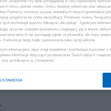
przez urządzenie czy dane przeglądania w celu zapewniania sperson
ych treści, pomiar reklam i treści, badanie odbiorców oraz ulepszan
fani Partnerzy możemy używać dokładnych danych geolokalizacyjn
tykę urządzenia do celów identyfikacji. Ponieważ cenimy Twoją pry
Reklama
z tych technologii poprzez kliknięcie „Akceptuję”. Zgoda jest dobro
ikając przycisk ustawień prywatności znajdujący się w lewym dolny
etwarzania danych nie wymagają zgody użytkownika, ale masz prawo 
. Preferencje będą miały zastosowania tylko na tej witrynie.
lda Pileckiego, który stanął na skwerze przy alei Wojska Polskiego na
szymi informacjami, abyś mógł świadomie i komfortowo korzystać z
gółowe informacje dotyczące przetwarzania Twoich danych znajdzi
cioł łapanki i skąd trafił na do Auschwitz.
s
oraz po kliknięciu w „Ustawienia”.
Reklama
USTAWIENIA
a.