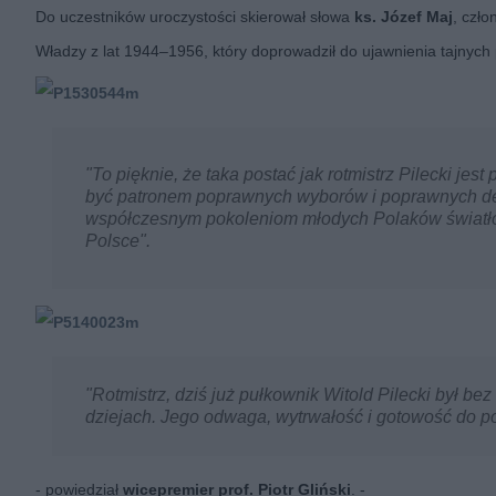
Do uczestników uroczystości skierował słowa
ks. Józef Maj
, czło
Władzy z lat 1944–1956, który doprowadził do ujawnienia tajny
"To pięknie, że taka postać jak rotmistrz Pilecki je
być patronem poprawnych wyborów i poprawnych decy
współczesnym pokoleniom młodych Polaków światło um
Polsce".
"Rotmistrz, dziś już pułkownik Witold Pilecki był b
dziejach. Jego odwaga, wytrwałość i gotowość do p
- powiedział
wicepremier prof. Piotr Gliński
. -