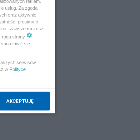
alizowanych reklam,
ie usług. Za zgodą
ych oraz aktywnie
watność, prosimy o
wolna i zawsze możesz
m rogu strony
.
sprzeciwić się
 naszych serwisów
esz w
Polityce
AKCEPTUJĘ