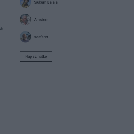
Siukum Balala
Amstern
ch
seafarer
Napisz notkę