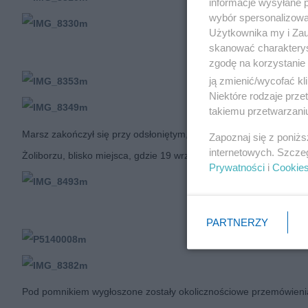
informacje wysyłane 
wybór spersonalizowan
Użytkownika my i Zau
skanować charakterys
zgodę na korzystanie 
ją zmienić/wycofać kl
Niektóre rodzaje prz
takiemu przetwarzaniu
Marsz zakończył się przy odsłoniętym, w przeddzień, pomniku Wito
Zapoznaj się z poniż
internetowych. Szcze
Żoliborzu, blisko miejsca, gdzie 19 września 1940 roku wszedł w ko
Prywatności
i
Cookie
PARTNERZY
Pod pomnikiem wygłoszone zostały okolicznościowe przemówieni