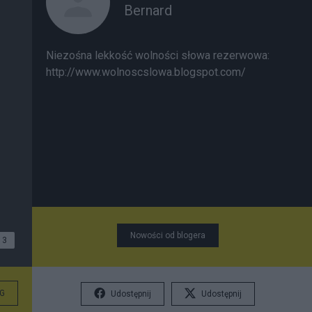
Bernard
Niezośna lekkość wolności słowa rezerwowa:
http://www.wolnoscslowa.blogspot.com/
Nowości od blogera
3
G
Udostępnij
Udostępnij