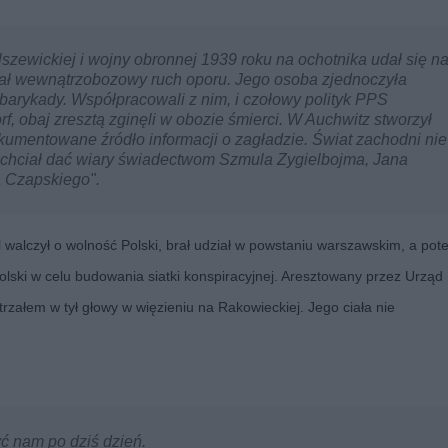
szewickiej i wojny obronnej 1939 roku na ochotnika udał się n
wał wewnątrzobozowy ruch oporu. Jego osoba zjednoczyła
 barykady. Współpracowali z nim, i czołowy polityk PPS
, obaj zresztą zginęli w obozie śmierci. W Auchwitz stworzył
okumentowane źródło informacji o zagładzie. Świat zachodni nie
e chciał dać wiary świadectwom Szmula Zygielbojma, Jana
a Czapskiego".
dal walczył o wolność Polski, brał udział w powstaniu warszawskim, a po
lski w celu budowania siatki konspiracyjnej. Aresztowany przez Urząd
załem w tył głowy w więzieniu na Rakowieckiej. Jego ciała nie
ć nam po dziś dzień.