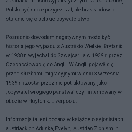
austriackim ruchu syjonistycznym. Do odrodzonej
Polski być może przyjeżdżał, ale brak sladów o
staranie się o polskie obywatelstwo.
Posrednio dowodem negatywnym może być
historia jego wyjazdu z Austrii do Wielkiej Brytanii:
w 1938 r. wyjechał do Szwajcarii a w 1939 r. przez
Czechosłowację do Anglii. W Anglii pojawił się
przed służbami imigracyjnymi w dniu 3 wrzesnia
1939 r. i został przez nie potraktowany jako
„obywatel wrogiego państwa” czyli internowany w
obozie w Huyton k. Liverpoolu.
Informacja ta jest podana w książce o syjonistach
austriackich Adunka, Evelyn, 'Austrian Zionism in