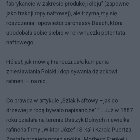
fabrykancie w zakresie produkcji oleju” (zapewne
jako frakcji ropy naftowej), ale trzymajmy się
roszczenia i opowieści baronessy Deech, która
upodobała sobie siebie w roli wnuczki potentata
naftowego.
Hélas!, jak mówią Francuzi:cała kampania
zniesławiania Polski i dopisywania dziadkowi
rafinerii – na nic.
Co prawda w artykule „Szlak Naftowy –jak do
drzewiej z ropą bywało napisano,że” ”… Już w 1887
roku działała na terenie Ustrzyk Dolnych niewielka
rafineria firmy „Wiktor Józef i S-ka” i Karola Puertza.
Została przejęta przez spółkę „Mojżesz Frankel i