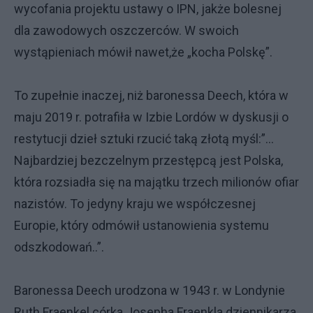
wycofania projektu ustawy o IPN, jakże bolesnej
dla zawodowych oszczerców. W swoich
wystąpieniach mówił nawet,że „kocha Polskę”.
To zupełnie inaczej, niż baronessa Deech, która w
maju 2019 r. potrafiła w Izbie Lordów w dyskusji o
restytucji dzieł sztuki rzucić taką złotą myśl:”…
Najbardziej bezczelnym przestępcą jest Polska,
która rozsiadła się na majątku trzech milionów ofiar
nazistów. To jedyny kraju we współczesnej
Europie, który odmówił ustanowienia systemu
odszkodowań..”.
Baronessa Deech urodzona w 1943 r. w Londynie
Ruth Fraenkel córka Josepha Fraenkla dziennikarza