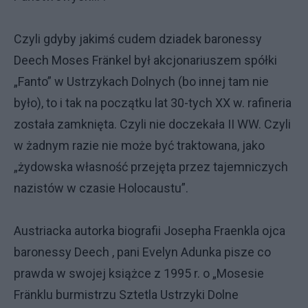
Czyli gdyby jakimś cudem dziadek baronessy
Deech Moses Fränkel był akcjonariuszem spółki
„Fanto” w Ustrzykach Dolnych (bo innej tam nie
było), to i tak na początku lat 30-tych XX w. rafineria
została zamknięta. Czyli nie doczekała II WW. Czyli
w żadnym razie nie może być traktowana, jako
„żydowska własność przejęta przez tajemniczych
nazistów w czasie Holocaustu”.
Austriacka autorka biografii Josepha Fraenkla ojca
baronessy Deech , pani Evelyn Adunka pisze co
prawda w swojej książce z 1995 r. o „Mosesie
Fränklu burmistrzu Sztetla Ustrzyki Dolne