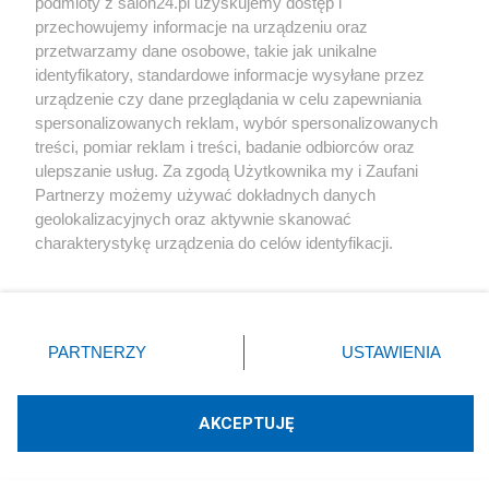
podmioty z salon24.pl uzyskujemy dostęp i
też mogłoby mieć roszczenia.
przechowujemy informacje na urządzeniu oraz
przetwarzamy dane osobowe, takie jak unikalne
identyfikatory, standardowe informacje wysyłane przez
No i zostaje wnuk Zygmunt Frankel, który ani
urządzenie czy dane przeglądania w celu zapewniania
słowem w swoich raczej szczegółowych
spersonalizowanych reklam, wybór spersonalizowanych
treści, pomiar reklam i treści, badanie odbiorców oraz
„Dziennikach Syberyjskich” nie wspomina o
ulepszanie usług. Za zgodą Użytkownika my i Zaufani
„rafinerii dziadka Mosesa”.
Partnerzy możemy używać dokładnych danych
geolokalizacyjnych oraz aktywnie skanować
charakterystykę urządzenia do celów identyfikacji.
Zygmunt Frankel zmarł w Izraelu w 1997 r., jego
Ponieważ cenimy Twoją prywatność, prosimy o zgodę na
matka Gita w 1984 r. a baronessa Deech
korzystanie z tych technologii poprzez kliknięcie
„Akceptuję”. Zgoda jest dobrowolna i zawsze możesz ją
rozpoczyna swoją kampanię „poszukiwania
zmienić/wycofać klikając przycisk ustawień prywatności
własności po ofiarach Holocaustu” około roku
PARTNERZY
USTAWIENIA
znajdujący się w lewym dolnym rogu strony
. Niektóre
2005.
rodzaje przetwarzania danych nie wymagają zgody
użytkownika, ale masz prawo sprzeciwić się takiemu
AKCEPTUJĘ
przetwarzaniu. Preferencje będą miały zastosowania tylko
Nie ma powodu,aby nie wiedziała, jak to było
na tej witrynie.