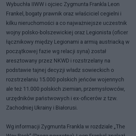
Wybuchła IIWW i ojciec Zygmunta Frankla Leon
Frankel, bogaty prawnik oraz właściciel cegielni i
kilku nieruchomości a co najważniejsze uczestnik
wojny polsko-bolszewickiej oraz Legionista (oficer
łącznikowy między Legionami a armią austriacką w
początkowej fazie wg relacji syna) został
aresztowany przez NKWD i rozstrzelany na
podstawie tajnej decyzji władz sowieckich o
rozstrzelaniu 15.000 polskich jeńców wojennych
ale też 11.000 polskich ziemian, przemysłowców,
urzędników państwowych i ex-oficerów z tzw.
Zachodniej Ukrainy i Białorusi.
Wg informacji Zygmunta Frankla w rozdziale „The
Way Back” (Droga powrotna) ,Leon Frankel znalazł