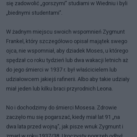
się zadowolić „gorszymi” studiami w Wiedniu i byli
„biednymi studentami”.
W żadnym miejscu swoich wspomnień Zygmunt
Frankel, który szczegółowo opisał majątek swego
ojca, nie wspomniał, aby dziadek Moses, u którego
spędzał co roku tydzień lub dwa wakacji letnich aż
do jego śmierci w 1937 r. był właścicielem lub
udziałowcem jakiejś rafinerii. Albo aby takie udziały
miał jeden lub kilku braci przyrodnich Leona.
No i dochodzimy do śmierci Mosesa. Zdrowie
zaczęło mu się pogarszać, kiedy miał lat 91 „na
dwa lata przed wojną”, jak pisze wnuk Zygmunt i
zmarł w roku 1937/38. Uroczysty pogrzeb odbył