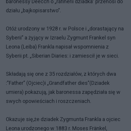
baronessy Deecch o „rafinerii dziadka” przenosi do
działu „bajkopisarstwo”.
Otóż urodzony w 1928 r. w Polsce i „dorastający na
Syberii” a żyjący w Izraelu Zygmunt Frankel syn
Leona (Leiba) Frankla napisał wspomnienia z
Syberii pt. „Siberian Diaries: i zamiescił je w sieci.
Składają się one z 35 rozdziałów, z których dwa
:”Father” (Ojciec)i „Grandfather dies”(Dziadek
umiera) pokazują, jak baronessa zapędziała się w
swych opowieściach i roszczeniach.
Okazuje się,że dziadek Zygmunta Frankla a ojciec
Leona urodzonego w 1883 r. Moses Fränkel,