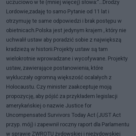
uczuciowo w te (mniej więcej) słowa:”…Drodzy
Lordowie,zadaję to samo Pytanie od 11 lat i
otrzymuję te same odpowiedzi i brak postępu w
obietnicach.Polska jest jedynym krajem , który nie
uchwalił ustaw aby poradzić sobie z największą
kradzieżą w historii.Projekty ustaw są tam
wielokrotnie wprowadzane i wycofywane. Projekty
ustaw, zawierające postanowienia, które
wykluczały ogromną większość ocalałych z
Holocaustu. Czy minister zaakceptuje moją
propozycję, aby pójść za przykładem legislacji
amerykańskiej o nazwie Justice for
Uncompensated Survivors Today Act (JUST Act
przyp. mój) i zapewnił roczny raport dla Parlamentu
w sprawie ZWROTU żydowskiej i nieżydowskiej