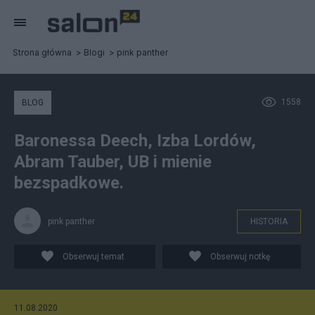
Strona główna
Blogi
pink panther
1558
BLOG
Baronessa Deech, Izba Lordów,
Abram Tauber, UB i mienie
bezspadkowe.
pink panther
HISTORIA
Obserwuj temat
Obserwuj notkę
11.08.2020