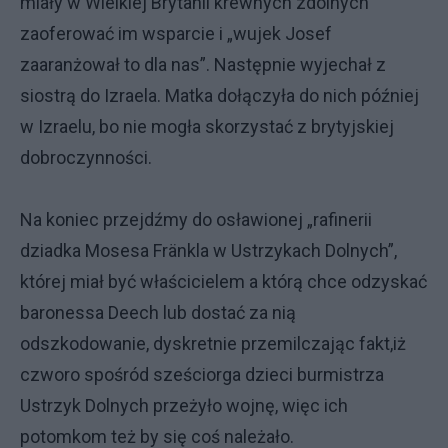
miały w Wielkiej Brytanii krewnych zdolnych
zaoferować im wsparcie i „wujek Josef
zaaranżował to dla nas”. Następnie wyjechał z
siostrą do Izraela. Matka dołączyła do nich później
w Izraelu, bo nie mogła skorzystać z brytyjskiej
dobroczynności.
Na koniec przejdźmy do osławionej „rafinerii
dziadka Mosesa Fränkla w Ustrzykach Dolnych”,
której miał być właścicielem a którą chce odzyskać
baronessa Deech lub dostać za nią
odszkodowanie, dyskretnie przemilczając fakt,iż
czworo spośród sześciorga dzieci burmistrza
Ustrzyk Dolnych przeżyło wojnę, więc ich
potomkom też by się coś należało.