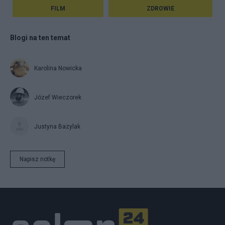
FILM
ZDROWIE
Blogi na ten temat
Karolina Nowicka
Józef Wieczorek
Justyna Bazylak
Napisz notkę