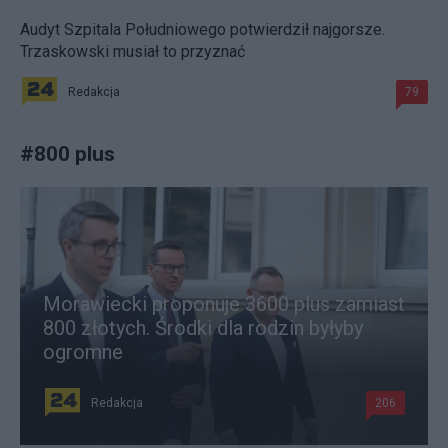
Audyt Szpitala Południowego potwierdził najgorsze.
Trzaskowski musiał to przyznać
Redakcja
79
#
800 plus
Morawiecki proponuje 3600 plus zamiast
800 złotych. Środki dla rodzin byłyby
ogromne
Redakcja
206