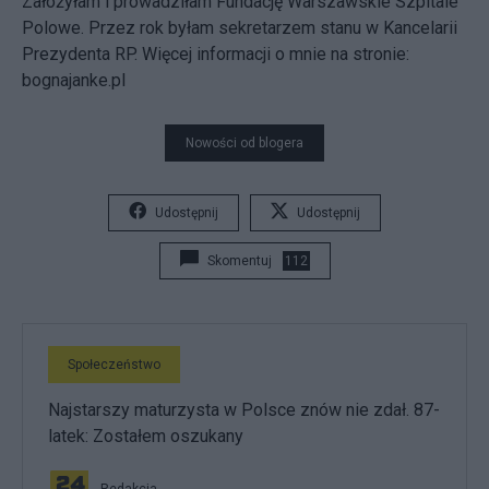
Założyłam i prowadziłam Fundację Warszawskie Szpitale
Polowe. Przez rok byłam sekretarzem stanu w Kancelarii
Prezydenta RP. Więcej informacji o mnie na stronie:
bognajanke.pl
Nowości od blogera
Udostępnij
Udostępnij
Skomentuj
112
Społeczeństwo
Najstarszy maturzysta w Polsce znów nie zdał. 87-
latek: Zostałem oszukany
Redakcja