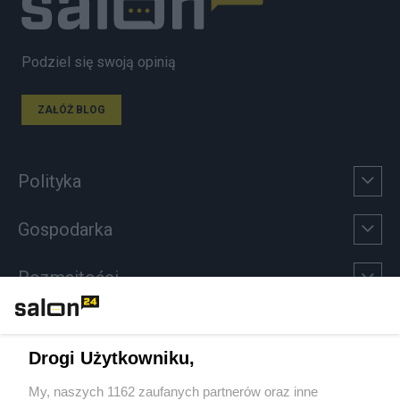
Podziel się swoją opinią
ZAŁÓŻ BLOG
Polityka
Gospodarka
Rozmaitości
Technologie
Drogi Użytkowniku,
Sport
My, naszych 1162 zaufanych partnerów oraz inne