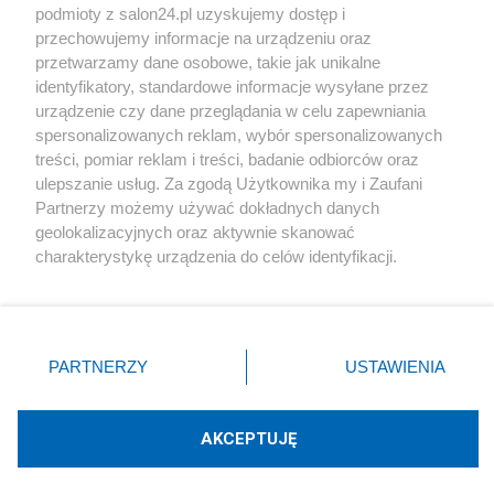
podmioty z salon24.pl uzyskujemy dostęp i
Społeczeństwo
przechowujemy informacje na urządzeniu oraz
przetwarzamy dane osobowe, takie jak unikalne
Kultura
identyfikatory, standardowe informacje wysyłane przez
urządzenie czy dane przeglądania w celu zapewniania
spersonalizowanych reklam, wybór spersonalizowanych
treści, pomiar reklam i treści, badanie odbiorców oraz
ulepszanie usług. Za zgodą Użytkownika my i Zaufani
X
Facebook
Instagram
Youtube
Partnerzy możemy używać dokładnych danych
geolokalizacyjnych oraz aktywnie skanować
charakterystykę urządzenia do celów identyfikacji.
Web Content Media sp. z o. o. © 2022
Ponieważ cenimy Twoją prywatność, prosimy o zgodę na
korzystanie z tych technologii poprzez kliknięcie
„Akceptuję”. Zgoda jest dobrowolna i zawsze możesz ją
Pomoc
O nas
Praca
Reklama
Kontakt
zmienić/wycofać klikając przycisk ustawień prywatności
PARTNERZY
USTAWIENIA
znajdujący się w lewym dolnym rogu strony
. Niektóre
rodzaje przetwarzania danych nie wymagają zgody
użytkownika, ale masz prawo sprzeciwić się takiemu
AKCEPTUJĘ
przetwarzaniu. Preferencje będą miały zastosowania tylko
Technologię dostarcza:
W3media.pl
na tej witrynie.