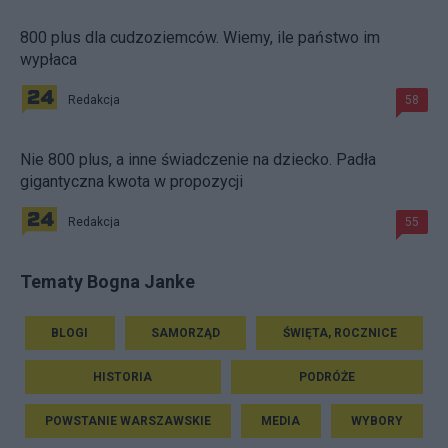
800 plus dla cudzoziemców. Wiemy, ile państwo im
wypłaca
Redakcja
58
Nie 800 plus, a inne świadczenie na dziecko. Padła
gigantyczna kwota w propozycji
Redakcja
55
Tematy Bogna Janke
BLOGI
SAMORZĄD
ŚWIĘTA, ROCZNICE
HISTORIA
PODRÓŻE
POWSTANIE WARSZAWSKIE
MEDIA
WYBORY