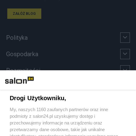
ZAŁÓŻ BLOG
Polityka
Gospodarka
Rozmaitości
Technologie
Drogi Użytkowniku,
Sport
My, naszych 1160 zaufanych partnerów oraz inne
podmioty z salon24.pl uzyskujemy dostęp i
Społeczeństwo
przechowujemy informacje na urządzeniu oraz
przetwarzamy dane osobowe, takie jak unikalne
identyfikatory, standardowe informacje wysyłane przez