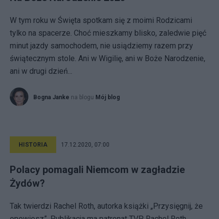
W tym roku w Święta spotkam się z moimi Rodzicami
tylko na spacerze. Choć mieszkamy blisko, zaledwie pięć
minut jazdy samochodem, nie usiądziemy razem przy
świątecznym stole. Ani w Wigilię, ani w Boże Narodzenie,
ani w drugi dzień...
Bogna Janke
na blogu
Mój blog
HISTORIA
17.12.2020, 07:00
Polacy pomagali Niemcom w zagładzie
Żydów?
Tak twierdzi Rachel Roth, autorka książki „Przysięgnij, że
opowiesz”. Publikacja ma patronat TVP. Rachel Roth