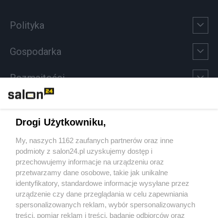
Polityka
Gospodarka
Rozmaitości
Technologie
Drogi Użytkowniku,
Sport
My, naszych 1162 zaufanych partnerów oraz inne
podmioty z salon24.pl uzyskujemy dostęp i
Społeczeństwo
przechowujemy informacje na urządzeniu oraz
przetwarzamy dane osobowe, takie jak unikalne
Kultura
identyfikatory, standardowe informacje wysyłane przez
urządzenie czy dane przeglądania w celu zapewniania
spersonalizowanych reklam, wybór spersonalizowanych
treści, pomiar reklam i treści, badanie odbiorców oraz