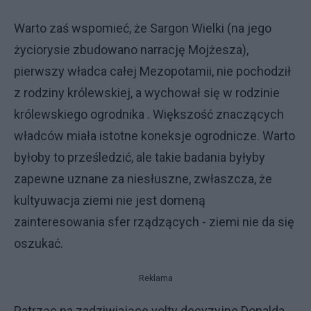
Warto zaś wspomieć, że Sargon Wielki (na jego
życiorysie zbudowano narrację Mojżesza),
pierwszy władca całej Mezopotamii, nie pochodził
z rodziny królewskiej, a wychował się w rodzinie
królewskiego ogrodnika . Większość znaczących
władców miała istotne koneksje ogrodnicze. Warto
byłoby to prześledzić, ale takie badania byłyby
zapewne uznane za niesłuszne, zwłaszcza, że
kultyuwacja ziemi nie jest domeną
zainteresowania sfer rządzących - ziemi nie da się
oszukać.
Reklama
Patrząc na zadziwiające volty decyzyjne Donalda