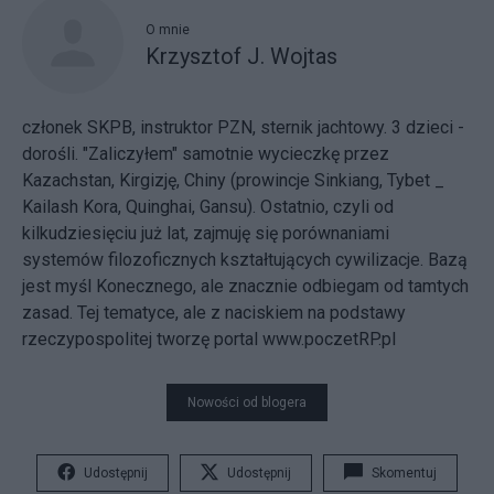
O mnie
Krzysztof J. Wojtas
członek SKPB, instruktor PZN, sternik jachtowy. 3 dzieci -
dorośli. "Zaliczyłem" samotnie wycieczkę przez
Kazachstan, Kirgizję, Chiny (prowincje Sinkiang, Tybet _
Kailash Kora, Quinghai, Gansu). Ostatnio, czyli od
kilkudziesięciu już lat, zajmuję się porównaniami
systemów filozoficznych kształtujących cywilizacje. Bazą
jest myśl Konecznego, ale znacznie odbiegam od tamtych
zasad. Tej tematyce, ale z naciskiem na podstawy
rzeczypospolitej tworzę portal www.poczetRP.pl
Nowości od blogera
Udostępnij
Udostępnij
Skomentuj