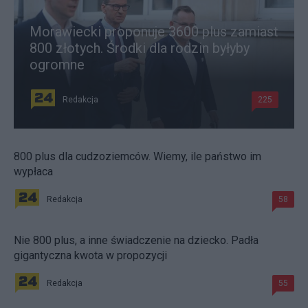
Morawiecki proponuje 3600 plus zamiast
800 złotych. Środki dla rodzin byłyby
ogromne
Redakcja
225
800 plus dla cudzoziemców. Wiemy, ile państwo im
wypłaca
Redakcja
58
Nie 800 plus, a inne świadczenie na dziecko. Padła
gigantyczna kwota w propozycji
Redakcja
55