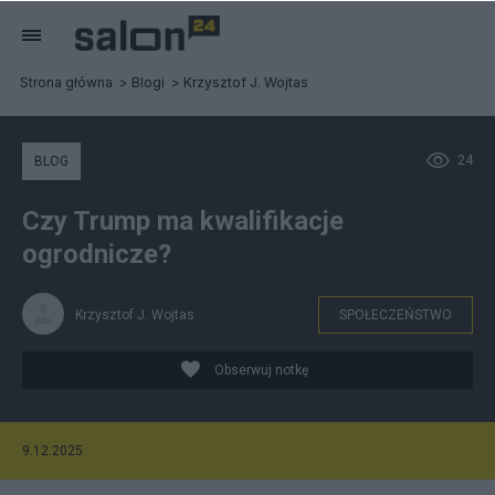
Strona główna
Blogi
Krzysztof J. Wojtas
24
BLOG
Czy Trump ma kwalifikacje
ogrodnicze?
Krzysztof J. Wojtas
SPOŁECZEŃSTWO
Obserwuj notkę
9.12.2025