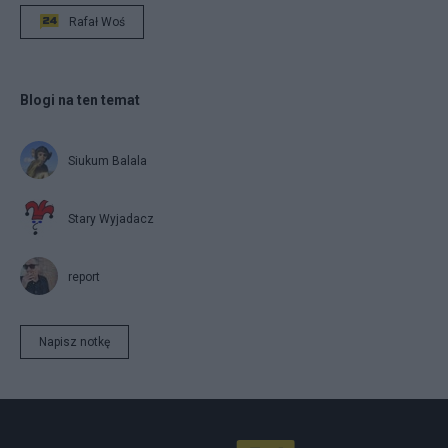
Rafał Woś
Blogi na ten temat
Siukum Balala
Stary Wyjadacz
report
Napisz notkę