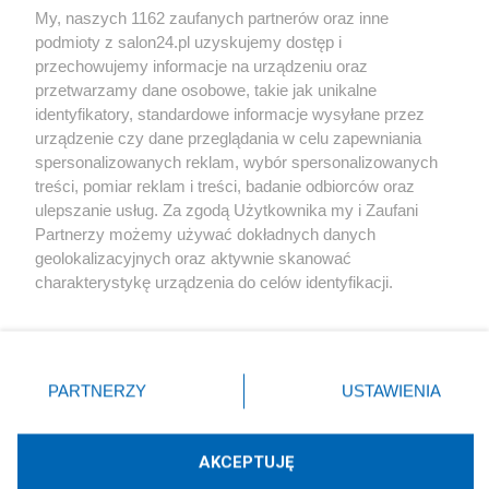
My, naszych 1162 zaufanych partnerów oraz inne
podmioty z salon24.pl uzyskujemy dostęp i
Społeczeństwo
przechowujemy informacje na urządzeniu oraz
przetwarzamy dane osobowe, takie jak unikalne
Kultura
identyfikatory, standardowe informacje wysyłane przez
urządzenie czy dane przeglądania w celu zapewniania
spersonalizowanych reklam, wybór spersonalizowanych
treści, pomiar reklam i treści, badanie odbiorców oraz
ulepszanie usług. Za zgodą Użytkownika my i Zaufani
X
Facebook
Instagram
Youtube
Partnerzy możemy używać dokładnych danych
geolokalizacyjnych oraz aktywnie skanować
charakterystykę urządzenia do celów identyfikacji.
Web Content Media sp. z o. o. © 2022
Ponieważ cenimy Twoją prywatność, prosimy o zgodę na
korzystanie z tych technologii poprzez kliknięcie
„Akceptuję”. Zgoda jest dobrowolna i zawsze możesz ją
Pomoc
O nas
Praca
Reklama
Kontakt
zmienić/wycofać klikając przycisk ustawień prywatności
PARTNERZY
USTAWIENIA
znajdujący się w lewym dolnym rogu strony
. Niektóre
rodzaje przetwarzania danych nie wymagają zgody
użytkownika, ale masz prawo sprzeciwić się takiemu
AKCEPTUJĘ
przetwarzaniu. Preferencje będą miały zastosowania tylko