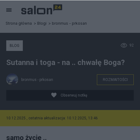
Strona główna
Blogi
bronmus - prkosan
92
BLOG
Sutanna i toga - na .. chwałę Boga?
bronmus - prkosan
ROZMAITOŚCI
Obserwuj notkę
10.12.2025 , ostatnia aktualizacja: 10.12.2025, 13:46
samo życie ..