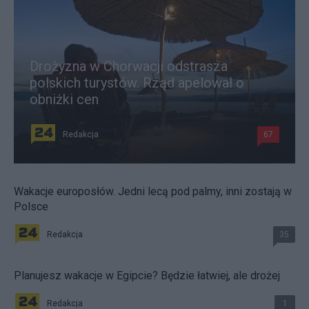
Drożyzna w Chorwacji odstrasza
polskich turystów. Rząd apelował o
obniżki cen
Redakcja
67
Wakacje europosłów. Jedni lecą pod palmy, inni zostają w
Polsce
Redakcja
35
Planujesz wakacje w Egipcie? Będzie łatwiej, ale drożej
Redakcja
1