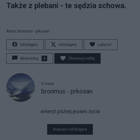
Także z plebani - te sędzia schowa.
Autor: bronmus - prkosan
Udostępnij
Udostępnij
Lubię to!
Skomentuj
8
Obserwuj notkę
O mnie
bronmus - prkosan
emeryt późnej jesieni życia
Nowości od blogera