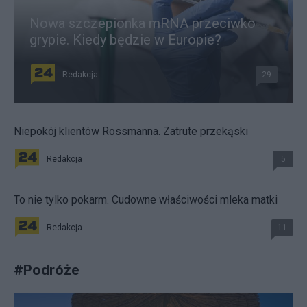
Nowa szczepionka mRNA przeciwko
grypie. Kiedy będzie w Europie?
Redakcja
29
Niepokój klientów Rossmanna. Zatrute przekąski
Redakcja
5
To nie tylko pokarm. Cudowne właściwości mleka matki
Redakcja
11
#
Podróże