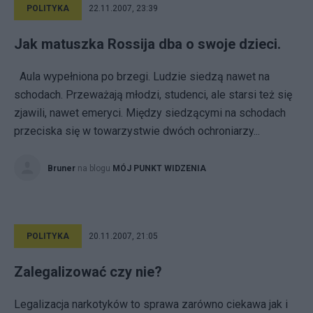
POLITYKA
22.11.2007, 23:39
Jak matuszka Rossija dba o swoje dzieci.
Aula wypełniona po brzegi. Ludzie siedzą nawet na
schodach. Przeważają młodzi, studenci, ale starsi też się
zjawili, nawet emeryci. Między siedzącymi na schodach
przeciska się w towarzystwie dwóch ochroniarzy...
Bruner
na blogu
MÓJ PUNKT WIDZENIA
POLITYKA
20.11.2007, 21:05
Zalegalizować czy nie?
Legalizacja narkotyków to sprawa zarówno ciekawa jak i