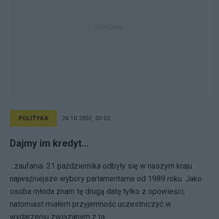
POLITYKA
26.10.2007, 00:02
Dajmy im kredyt...
...zaufania. 21 października odbyły się w naszym kraju
najważniejsze wybory parlamentarne od 1989 roku. Jako
osoba młoda znam tę drugą datę tylko z opowieści,
natomiast miałem przyjemność uczestniczyć w
wydarzeniu związanym z tą...