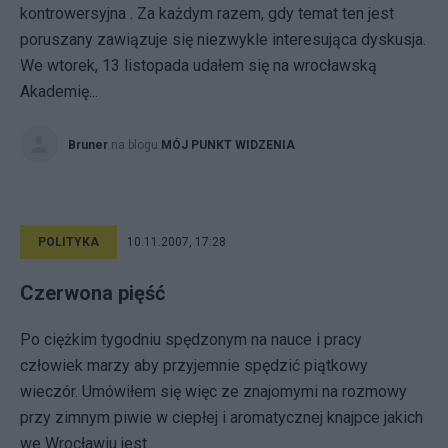
kontrowersyjna . Za każdym razem, gdy temat ten jest
poruszany zawiązuje się niezwykle interesująca dyskusja.
We wtorek, 13 listopada udałem się na wrocławską
Akademię...
Bruner
na blogu
MÓJ PUNKT WIDZENIA
POLITYKA
10.11.2007, 17:28
Czerwona pięść
Po ciężkim tygodniu spędzonym na nauce i pracy
człowiek marzy aby przyjemnie spędzić piątkowy
wieczór. Umówiłem się więc ze znajomymi na rozmowy
przy zimnym piwie w ciepłej i aromatycznej knajpce jakich
we Wrocławiu jest...