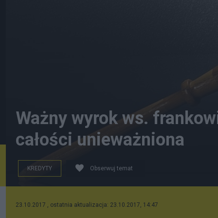
Ważny wyrok ws. frankow
całości unieważniona
KREDYTY
Obserwuj temat
Warszawski sąd unieważnił umowę frankową. Fot. Pix
23.10.2017 , ostatnia aktualizacja: 23.10.2017, 14:47