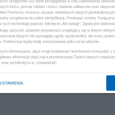
płacali we frankach szwajcarskich. Gdy frank szwajcarsk
przez urządzenie czy dane przeglądania w celu zapewniania sperson
ych treści, pomiar reklam i treści, badanie odbiorców oraz ulepszan
mimo spłacania go.
fani Partnerzy możemy używać dokładnych danych geolokalizacyjn
tykę urządzenia do celów identyfikacji. Ponieważ cenimy Twoją pry
li bankowi 4,2 mln zł. Teraz Sąd Okręgowy w Warszawie uzn
z tych technologii poprzez kliknięcie „Akceptuję”. Zgoda jest dobro
i współżycia. Zgodnie z wyrokiem sądu bank musi oddać
ikając przycisk ustawień prywatności znajdujący się w lewym dolny
etwarzania danych nie wymagają zgody użytkownika, ale masz prawo 
. Preferencje będą miały zastosowania tylko na tej witrynie.
Reklama
szymi informacjami, abyś mógł świadomie i komfortowo korzystać z
gółowe informacje dotyczące przetwarzania Twoich danych znajdzi
awnym Noble Bankiem (obecnie Getin Bank) reprezentow
s
oraz po kliknięciu w „Ustawienia”.
USTAWIENIA