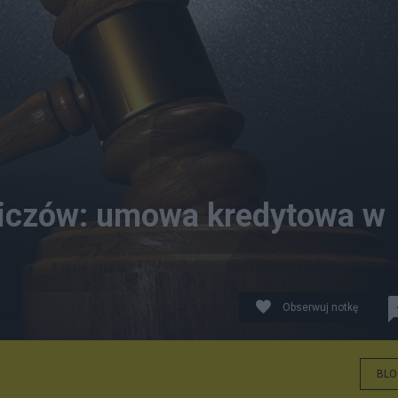
iczów: umowa kredytowa w
Obserwuj notkę
abay
BLO