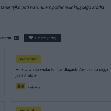
tanie tylko pod warunkiem podania linkującego źródła.
komentuj
45
Obserwuj notkę
Gospodarka
Polacy w sile wieku toną w długach. Zadłużenie sięga
już 28 mld zł
Redakcja
Gospodarka