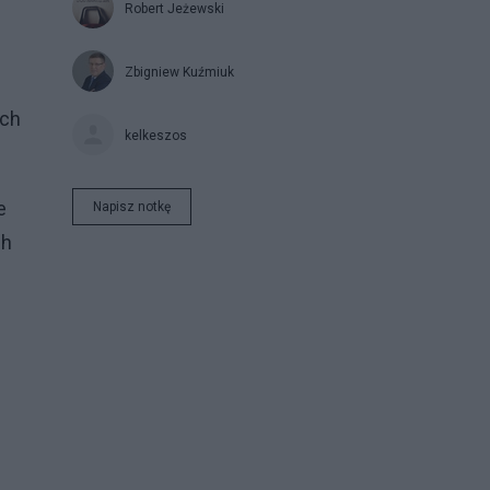
Robert Jeżewski
Zbigniew Kuźmiuk
ych
kelkeszos
e
Napisz notkę
ch