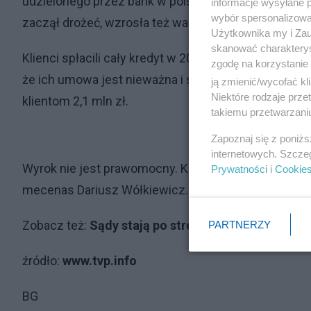
udzielonego przez bank w polskich złotych klienci s
informacje wysyłane 
wybór spersonalizowan
zaczął drożeć, wzrosła też wartość długu w banku, 
Użytkownika my i Zau
skanować charakterys
Klienci spłacili cały kredyt w 2013 r.; łącznie odda
zgodę na korzystanie 
że ich umowa jest nieważna i sprzeczna z zasadam
ją zmienić/wycofać kl
Niektóre rodzaje prz
klientom 2,1 mln zł.
takiemu przetwarzaniu
Zapoznaj się z poniż
internetowych. Szcze
Wyrok nie jest prawomocny. Klientów w sporze z d
Prywatności
i
Cookie
mecenas Dariusz Wółkiewicz.
Zobacz też:
Sądy stają po stronie frankowiczów
PARTNERZY
źródło:
www.tvp.info
BG