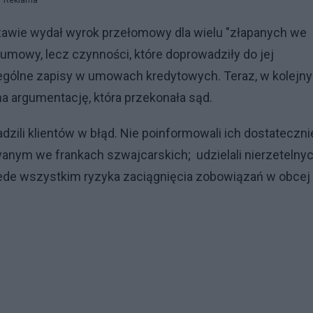
Reklama
zawie wydał wyrok przełomowy dla wielu "złapanych we
umowy, lecz czynności, które doprowadziły do jej
zególne zapisy w umowach kredytowych. Teraz, w kolejn
a argumentację, która przekonała sąd.
ili klientów w błąd. Nie poinformowali ich dostateczni
nym we frankach szwajcarskich; udzielali nierzetelny
zede wszystkim ryzyka zaciągnięcia zobowiązań w obcej