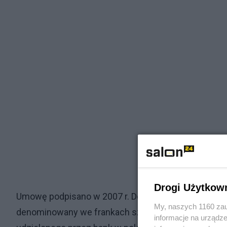
Drogi Użytkow
Umowę podpisano w 2007 r. Doradca finansowy banku 
My, naszych 1160 zau
denominowany we frankach szwajcarskich. Klienci p
informacje na urządze