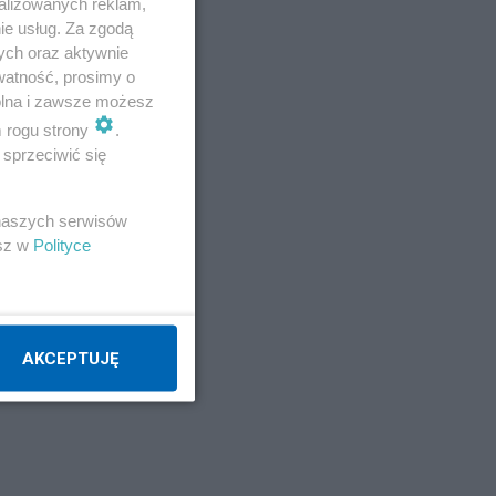
i
alizowanych reklam,
ie usług. Za zgodą
ych oraz aktywnie
watność, prosimy o
ał,
wolna i zawsze możesz
m rogu strony
.
sprzeciwić się
 naszych serwisów
esz w
Polityce
ał
AKCEPTUJĘ