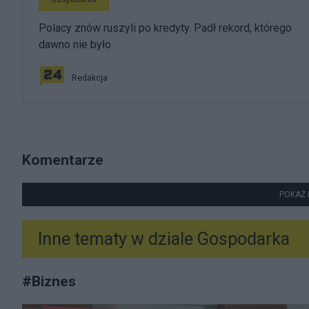
Polacy znów ruszyli po kredyty. Padł rekord, którego
dawno nie było
Redakcja
Komentarze
POKAŻ 
Inne tematy w dziale
Gospodarka
#
Biznes