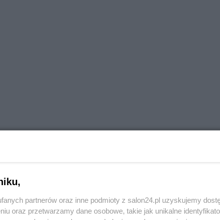
niku,
przekonał klientów, że opłaca im się wziąć kredyt
fanych partnerów oraz inne podmioty z salon24.pl uzyskujemy dost
odpisali umowę kredytową na 2,1 mln zł. Raty kredytu
niu oraz przetwarzamy dane osobowe, takie jak unikalne identyfikat