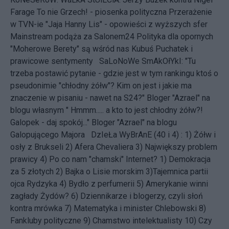
Farage
To nie Grzech! - piosenka polityczna
Przerażenie
w TVN-ie
"Jaja Hanny Lis" - opowieści z wyższych sfer
Mainstream podąża za Salonem24
Polityka dla opornych
"Moherowe Berety" są wśród nas
Kubuś Puchatek i
prawicowe sentymenty
SaLoNoWe SmAkOłYkI: "Tu
trzeba postawić pytanie - gdzie jest w tym rankingu ktoś o
pseudonimie "chłodny żółw"? Kim on jest i jakie ma
znaczenie w pisaniu - nawet na S24?" Bloger "Azrael" na
blogu własnym " Hmmm..... a kto to jest chłodny żółw?!
Galopek - daj spokój..." Bloger "Azrael" na blogu
Galopującego Majora DzIeŁa WyBrAnE (40 i 4) : 1)
Żółw i
osły z Brukseli
2)
Afera Chevaliera
3)
Największy problem
prawicy
4)
Po co nam "chamski" Internet?
1)
Demokracja
za 5 złotych
2)
Bajka o Lisie morskim
3)
Tajemnica partii
ojca Rydzyka
4)
Bydło z perfumerii
5)
Amerykanie winni
zagłady Żydów?
6)
Dziennikarze i blogerzy, czyli słoń
kontra mrówka
7)
Matematyka i minister Chlebowski
8)
Fankluby polityczne
9)
Chamstwo intelektualisty
10)
Czy