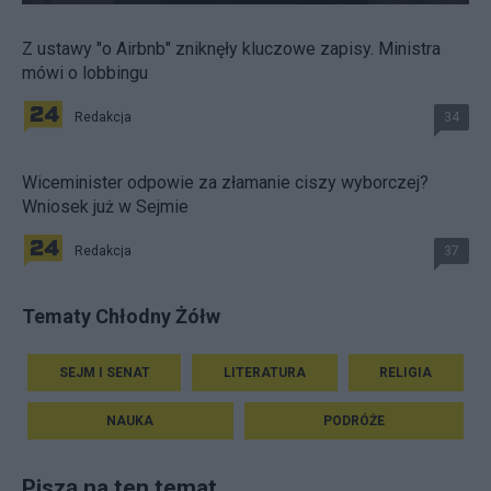
Z ustawy "o Airbnb" zniknęły kluczowe zapisy. Ministra
mówi o lobbingu
Redakcja
34
Wiceminister odpowie za złamanie ciszy wyborczej?
Wniosek już w Sejmie
Redakcja
37
Tematy Chłodny Żółw
SEJM I SENAT
LITERATURA
RELIGIA
NAUKA
PODRÓŻE
Piszą na ten temat