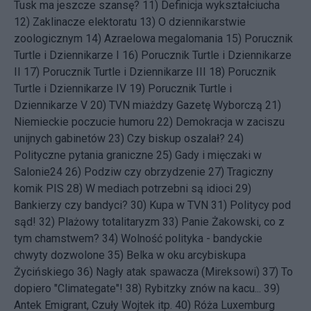
Tusk ma jeszcze szansę?
11)
Definicja wykształciucha
12)
Zaklinacze elektoratu
13)
O dziennikarstwie
zoologicznym
14)
Azraelowa megalomania
15)
Porucznik
Turtle i Dziennikarze I
16)
Porucznik Turtle i Dziennikarze
II
17)
Porucznik Turtle i Dziennikarze III
18)
Porucznik
Turtle i Dziennikarze IV
19)
Porucznik Turtle i
Dziennikarze V
20)
TVN miażdzy Gazetę Wyborczą
21)
Niemieckie poczucie humoru
22)
Demokracja w zaciszu
unijnych gabinetów
23)
Czy biskup oszalał?
24)
Polityczne pytania graniczne
25)
Gady i mięczaki w
Salonie24
26)
Podziw czy obrzydzenie
27)
Tragiczny
komik PIS
28)
W mediach potrzebni są idioci
29)
Bankierzy czy bandyci?
30)
Kupa w TVN
31)
Politycy pod
sąd!
32)
Plażowy totalitaryzm
33)
Panie Żakowski, co z
tym chamstwem?
34)
Wolność polityka - bandyckie
chwyty dozwolone
35)
Belka w oku arcybiskupa
Życińskiego
36)
Nagły atak spawacza (Mireksowi)
37)
To
dopiero "Climategate"!
38)
Rybitzky znów na kacu...
39)
Antek Emigrant, Czuły Wojtek itp.
40)
Róża Luxemburg