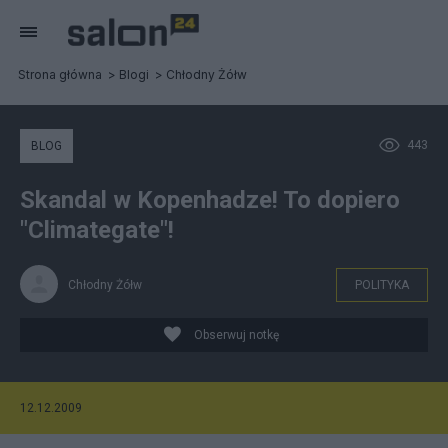
Strona główna
Blogi
Chłodny Żółw
443
BLOG
Skandal w Kopenhadze! To dopiero
"Climategate"!
Chłodny Żółw
POLITYKA
Obserwuj notkę
12.12.2009