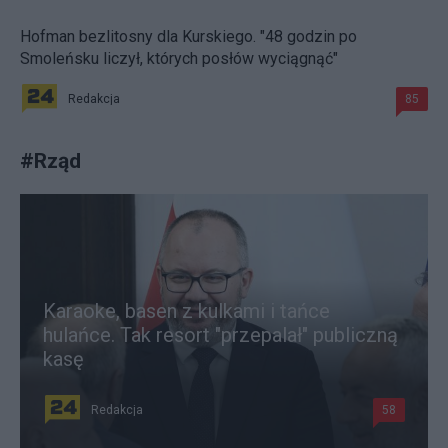
Hofman bezlitosny dla Kurskiego. "48 godzin po
Smoleńsku liczył, których posłów wyciągnąć"
Redakcja
85
#
Rząd
Karaoke, basen z kulkami i tańce
hulańce. Tak resort "przepalał" publiczną
kasę
Redakcja
58