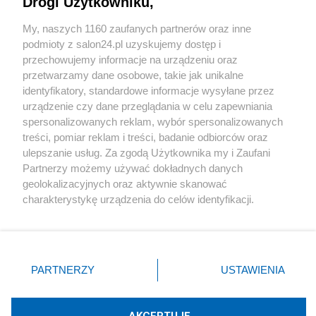
Drogi Użytkowniku,
Sport
My, naszych 1160 zaufanych partnerów oraz inne
podmioty z salon24.pl uzyskujemy dostęp i
Społeczeństwo
przechowujemy informacje na urządzeniu oraz
przetwarzamy dane osobowe, takie jak unikalne
Kultura
identyfikatory, standardowe informacje wysyłane przez
urządzenie czy dane przeglądania w celu zapewniania
spersonalizowanych reklam, wybór spersonalizowanych
treści, pomiar reklam i treści, badanie odbiorców oraz
ulepszanie usług. Za zgodą Użytkownika my i Zaufani
X
Facebook
Instagram
Youtube
Partnerzy możemy używać dokładnych danych
geolokalizacyjnych oraz aktywnie skanować
charakterystykę urządzenia do celów identyfikacji.
Web Content Media sp. z o. o. © 2022
Ponieważ cenimy Twoją prywatność, prosimy o zgodę na
korzystanie z tych technologii poprzez kliknięcie
„Akceptuję”. Zgoda jest dobrowolna i zawsze możesz ją
Pomoc
O nas
Praca
Reklama
Kontakt
zmienić/wycofać klikając przycisk ustawień prywatności
PARTNERZY
USTAWIENIA
znajdujący się w lewym dolnym rogu strony
. Niektóre
rodzaje przetwarzania danych nie wymagają zgody
użytkownika, ale masz prawo sprzeciwić się takiemu