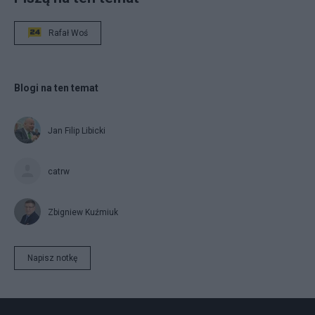
Rafał Woś
Blogi na ten temat
Jan Filip Libicki
catrw
Zbigniew Kuźmiuk
Napisz notkę