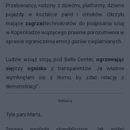
Przebierańcy, rodziny z dziećmi, platformy, dziwne
pojazdy w kształcie pand i smoków. Okrzyki
mające
zagrzać
technokratów do podpisania tutaj
w Kopenhadze wiążącego prawnie porozumienia w
sprawie ograniczenia emisji gazów cieplarnianych.
Ludzie wciąż stoją pod Bella Center,
ogrzewając
się
przy
ognisku
z transparentów. Ja właśnie
wymknęłam się z tłumu, by zdać relację z
demonstracji".
Reklama
Tyle pani Marta...
Sprawa wygląda skandalicznie. Jak widać