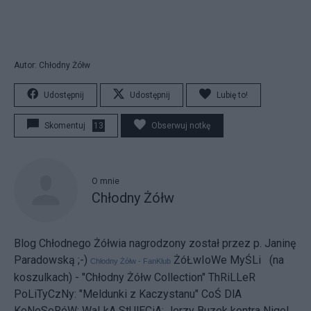
Autor: Chłodny Żółw
Udostępnij
Udostępnij
Lubię to!
Skomentuj
13
Obserwuj notkę
O mnie
Chłodny Żółw
Blog Chłodnego Żółwia nagrodzony został przez p. Janinę
Paradowską ;-)
ŻóŁwIoWe MyŚLi (na
Chłodny Żółw - FanKlub
koszulkach) - "Chłodny Żółw Collection"
ThRiLLeR
PoLiTyCzNy:
"Meldunki z Kaczystanu"
CoŚ DlA
KoNeSeRóW:
WaLkA StUlECiA: Jerzy Buzek kontra Nigel