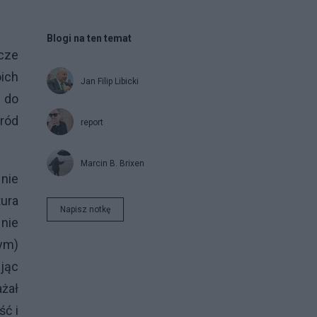
Blogi na ten temat
cze
ich
Jan Filip Libicki
e do
ród
report
Marcin B. Brixen
 nie
tura
Napisz notkę
 nie
ym)
jąc
ażał
ść i