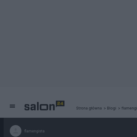
Strona główna
Blogi
flamengi
flamengista