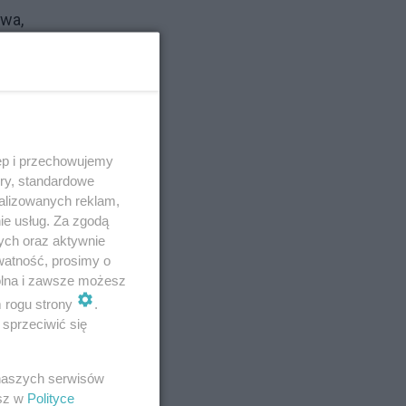
wa,
ścią
, co
ęp i przechowujemy
ory, standardowe
alizowanych reklam,
ie usług. Za zgodą
ych oraz aktywnie
watność, prosimy o
wolna i zawsze możesz
m rogu strony
.
sprzeciwić się
 naszych serwisów
esz w
Polityce