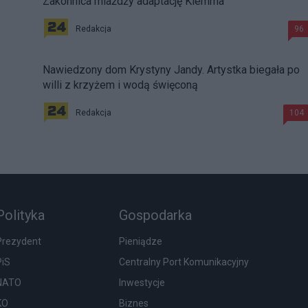
Zakonnica miażdży adaptację Klemma
Redakcja
96
Nawiedzony dom Krystyny Jandy. Artystka biegała po
willi z krzyżem i wodą święconą
Redakcja
104
Polityka
Gospodarka
Prezydent
Pieniądze
PiS
Centralny Port Komunikacyjny
NATO
Inwestycje
KO
Biznes