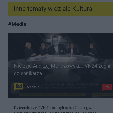
Inne tematy w dziale
Kultura
#
Media
Nie żyje Andrzej Morozowski. TVN24 żegna
dziennikarza
Redakcja
127
Dziennikarze TVN Turbo byli oskarżani o gwałt.