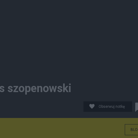
s szopenowski
Obserwuj notkę
BLO