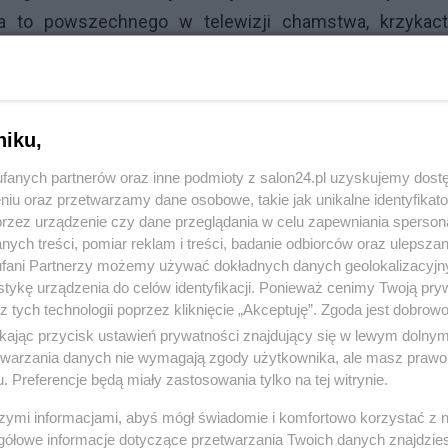
za to powszechnego w telewizji chamstwa, krzykact
raz pierwszy od naprawdę dłuższego czasu z przyjemno
ystępu artysty.
takich audycji w waszej stacji. I jeszcze jedno: dla tych
niku,
orcie. Konkurs laureatów dziś wieczorem (18:50).
fanych partnerów oraz inne podmioty z salon24.pl uzyskujemy dost
niu oraz przetwarzamy dane osobowe, takie jak unikalne identyfikat
przez urządzenie czy dane przeglądania w celu zapewniania sperson
ych treści, pomiar reklam i treści, badanie odbiorców oraz ulepszan
fani Partnerzy możemy używać dokładnych danych geolokalizacyjn
tykę urządzenia do celów identyfikacji. Ponieważ cenimy Twoją pry
komentuj
2
Obserwuj notkę
z tych technologii poprzez kliknięcie „Akceptuję”. Zgoda jest dobro
ikając przycisk ustawień prywatności znajdujący się w lewym dolny
etwarzania danych nie wymagają zgody użytkownika, ale masz prawo 
Kultura
. Preferencje będą miały zastosowania tylko na tej witrynie.
Czy Miłosz Kłeczek będzie prowadził program nago?
szymi informacjami, abyś mógł świadomie i komfortowo korzystać z
gółowe informacje dotyczące przetwarzania Twoich danych znajdzi