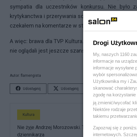
sympatia dla uczestników konkursu. Nie było 
krytykanctwa i przerywania sobie. W zasadzie po 
czekałem na komentarze w studio po zakończeniu w
A więc: brawa dla TVP Kultura. Chciałoby się więcej 
Drogi Użytkow
nie oglądali jest jeszcze szansa, ba - wisienka na t
My, naszych 1160 zau
informacje na urządze
informacje wysyłane 
wybór spersonalizowan
Autor: flamengista
Użytkownika my i Zau
skanować charakterys
Udostępnij
Udostępnij
Lubię to!
S
zgodę na korzystanie 
ją zmienić/wycofać kl
Niektóre rodzaje prz
Kultura
takiemu przetwarzaniu
Nie żyje Andrzej Morozowski. TVN24 żegna
Zapoznaj się z poniż
internetowych. Szcze
dziennikarza