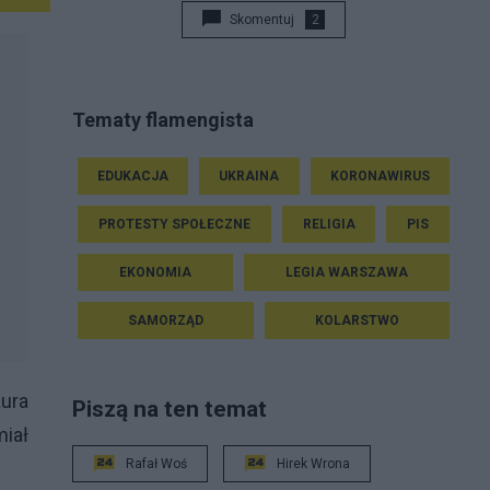
Skomentuj
2
Tematy flamengista
EDUKACJA
UKRAINA
KORONAWIRUS
PROTESTY SPOŁECZNE
RELIGIA
PIS
EKONOMIA
LEGIA WARSZAWA
SAMORZĄD
KOLARSTWO
ura
Piszą na ten temat
iał
Rafał Woś
Hirek Wrona