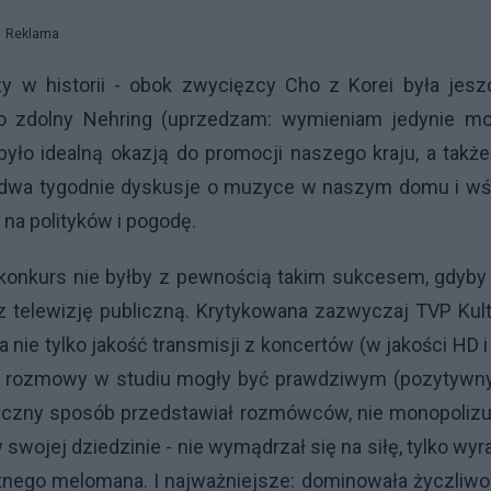
Reklama
 w historii - obok zwycięzcy Cho z Korei była jesz
dzo zdolny Nehring (uprzedzam: wymieniam jedynie mo
ło idealną okazją do promocji naszego kraju, a takż
 dwa tygodnie dyskusje o muzyce w naszym domu i wś
na polityków i pogodę.
 konkurs nie byłby z pewnością takim sukcesem, gdyby
z telewizję publiczną. Krytykowana zazwyczaj TVP Kul
nie tylko jakość transmisji z koncertów (w jakości HD i
cją rozmowy w studiu mogły być prawdziwym (pozytywn
yczny sposób przedstawiał rozmówców, nie monopolizu
wojej dziedzinie - nie wymądrzał się na siłę, tylko wyr
ętnego melomana. I najważniejsze: dominowała życzliwo