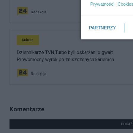
Prywatności
i
Cookie
Redakcja
PARTNERZY
Kultura
Dziennikarze TVN Turbo byli oskarżani o gwałt.
Prowomocny wyrok po zniszczonych karierach
Redakcja
Komentarze
POKAŻ