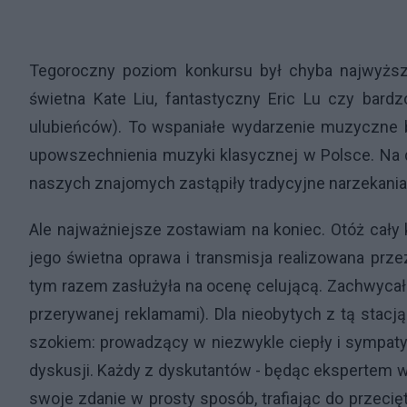
Tegoroczny poziom konkursu był chyba najwyższy
świetna Kate Liu, fantastyczny Eric Lu czy bar
ulubieńców). To wspaniałe wydarzenie muzyczne by
upowszechnienia muzyki klasycznej w Polsce. Na
naszych znajomych zastąpiły tradycyjne narzekania 
Ale najważniejsze zostawiam na koniec. Otóż cały
jego świetna oprawa i transmisja realizowana prze
tym razem zasłużyła na ocenę celującą. Zachwycała 
przerywanej reklamami). Dla nieobytych z tą sta
szokiem: prowadzący w niezwykle ciepły i sympat
dyskusji. Każdy z dyskutantów - będąc ekspertem w s
swoje zdanie w prosty sposób, trafiając do przeci