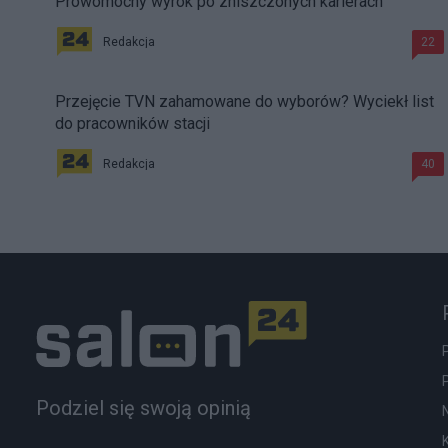
Prowomocny wyrok po zniszczonych karierach
Redakcja
22
Przejęcie TVN zahamowane do wyborów? Wyciekł list
do pracowników stacji
Redakcja
40
Podziel się swoją opinią