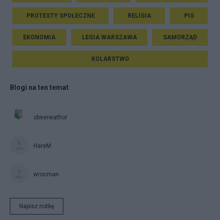
PROTESTY SPOŁECZNE
RELIGIA
PIS
EKONOMIA
LEGIA WARSZAWA
SAMORZĄD
KOLARSTWO
Blogi na ten temat
obserwathor
HareM
wrocman
Napisz notkę