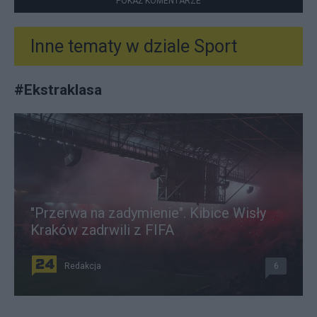
POKAŻ KOMENTARZE
Inne tematy w dziale
Sport
#
Ekstraklasa
"Przerwa na zadymienie". Kibice Wisły
Kraków zadrwili z FIFA
Redakcja
6