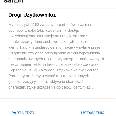
Technologie
Drogi Użytkowniku,
Sport
My, naszych 1162 zaufanych partnerów oraz inne
podmioty z salon24.pl uzyskujemy dostęp i
Społeczeństwo
przechowujemy informacje na urządzeniu oraz
przetwarzamy dane osobowe, takie jak unikalne
Kultura
identyfikatory, standardowe informacje wysyłane przez
urządzenie czy dane przeglądania w celu zapewniania
spersonalizowanych reklam, wybór spersonalizowanych
treści, pomiar reklam i treści, badanie odbiorców oraz
ulepszanie usług. Za zgodą Użytkownika my i Zaufani
X
Facebook
Instagram
Youtube
Partnerzy możemy używać dokładnych danych
geolokalizacyjnych oraz aktywnie skanować
charakterystykę urządzenia do celów identyfikacji.
Web Content Media sp. z o. o. © 2022
Ponieważ cenimy Twoją prywatność, prosimy o zgodę na
korzystanie z tych technologii poprzez kliknięcie
„Akceptuję”. Zgoda jest dobrowolna i zawsze możesz ją
Pomoc
O nas
Praca
Reklama
Kontakt
zmienić/wycofać klikając przycisk ustawień prywatności
PARTNERZY
USTAWIENIA