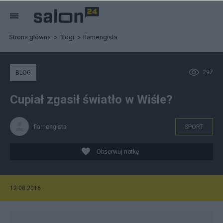
Strona główna
Blogi
flamengista
297
BLOG
Cupiał zgasił światło w Wiśle?
flamengista
SPORT
Obserwuj notkę
12.08.2016