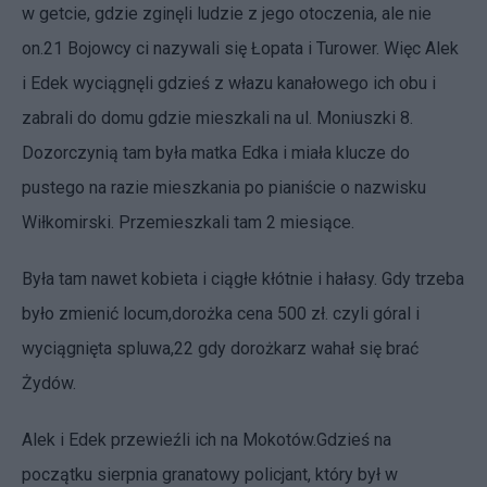
w getcie, gdzie zginęli ludzie z jego otoczenia, ale nie
on.21 Bojowcy ci nazywali się Łopata i Turower. Więc Alek
i Edek wyciągnęli gdzieś z włazu kanałowego ich obu i
zabrali do domu gdzie mieszkali na ul. Moniuszki 8.
Dozorczynią tam była matka Edka i miała klucze do
pustego na razie mieszkania po pianiście o nazwisku
Wiłkomirski. Przemieszkali tam 2 miesiące.
Była tam nawet kobieta i ciągłe kłótnie i hałasy. Gdy trzeba
było zmienić locum,dorożka cena 500 zł. czyli góral i
wyciągnięta spluwa,22 gdy dorożkarz wahał się brać
Żydów.
Alek i Edek przewieźli ich na Mokotów.Gdzieś na
początku sierpnia granatowy policjant, który był w