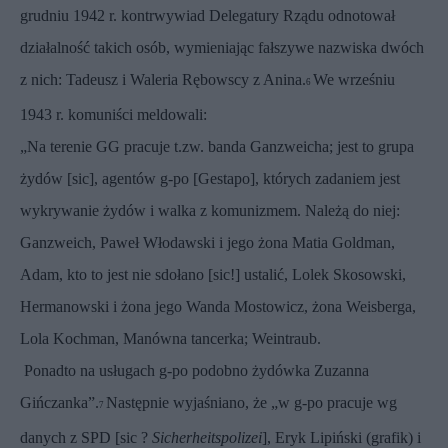
grudniu 1942 r. kontrwywiad Delegatury
Rządu odnotował
działalność takich osób, wymieniając fałszywe nazwiska dwóch
z nich: Tadeusz i Waleria Rębowscy z Anina.
We wrześniu
6
1943 r. komuniści meldowali:
„Na terenie GG pracuje t.zw. banda Ganzweicha; jest to grupa
żydów [sic],
agentów g-po [Gestapo], których zadaniem jest
wykrywanie żydów i walka z komunizmem.
Należą do niej:
Ganzweich, Paweł Włodawski i jego żona Matia Goldman,
Adam, kto to jest nie sdołano [sic!] ustalić, Lolek Skosowski,
Hermanowski i żona
jego Wanda Mostowicz, żona Weisberga,
Lola Kochman, Manówna tancerka; Weintraub.
Ponadto na usługach g-po podobno żydówka Zuzanna
Gińczanka”.
Następnie
wyjaśniano, że „w g-po pracuje wg
7
danych z SPD [sic ?
Sicherheitspolizei
], Eryk
Lipiński (grafik) i