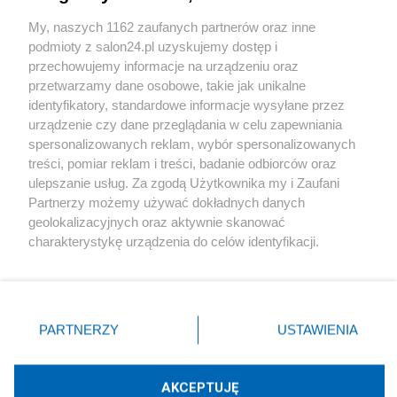
Sport
My, naszych 1162 zaufanych partnerów oraz inne
podmioty z salon24.pl uzyskujemy dostęp i
Społeczeństwo
przechowujemy informacje na urządzeniu oraz
przetwarzamy dane osobowe, takie jak unikalne
Kultura
identyfikatory, standardowe informacje wysyłane przez
urządzenie czy dane przeglądania w celu zapewniania
spersonalizowanych reklam, wybór spersonalizowanych
treści, pomiar reklam i treści, badanie odbiorców oraz
ulepszanie usług. Za zgodą Użytkownika my i Zaufani
X
Facebook
Instagram
Youtube
Partnerzy możemy używać dokładnych danych
geolokalizacyjnych oraz aktywnie skanować
charakterystykę urządzenia do celów identyfikacji.
Web Content Media sp. z o. o. © 2022
Ponieważ cenimy Twoją prywatność, prosimy o zgodę na
korzystanie z tych technologii poprzez kliknięcie
„Akceptuję”. Zgoda jest dobrowolna i zawsze możesz ją
Pomoc
O nas
Praca
Reklama
Kontakt
zmienić/wycofać klikając przycisk ustawień prywatności
PARTNERZY
USTAWIENIA
znajdujący się w lewym dolnym rogu strony
. Niektóre
rodzaje przetwarzania danych nie wymagają zgody
użytkownika, ale masz prawo sprzeciwić się takiemu
AKCEPTUJĘ