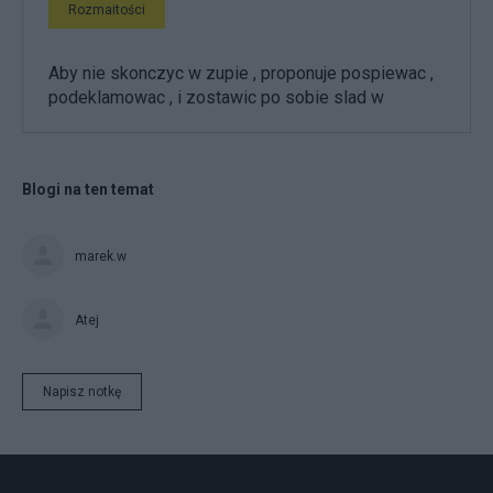
Rozmaitości
Aby nie skonczyc w zupie , proponuje pospiewac ,
podeklamowac , i zostawic po sobie slad w
Blogi na ten temat
marek.w
Atej
Napisz notkę