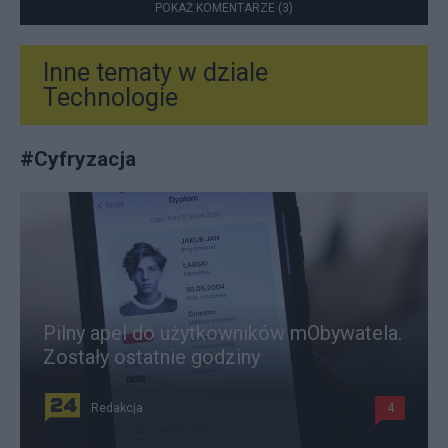
POKAŻ KOMENTARZE (3)
Inne tematy w dziale
Technologie
#
Cyfryzacja
Pilny apel do użytkowników mObywatela.
Zostały ostatnie godziny
Redakcja
4