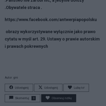
.Panstwo nie zarobi nic, a jedynie dolozy
.Obywatele straca .
https://www.facebook.com/antwerpiapopolsku
obrazy wykorzystywane wyłącznie jako prawo
cytatu w myśl art. 29. Ustawy o prawie autorskim
i prawach pokrewnych
Autor: gini
Udostępnij
Udostępnij
Lubię to!
Skomentuj
3
Obserwuj notkę