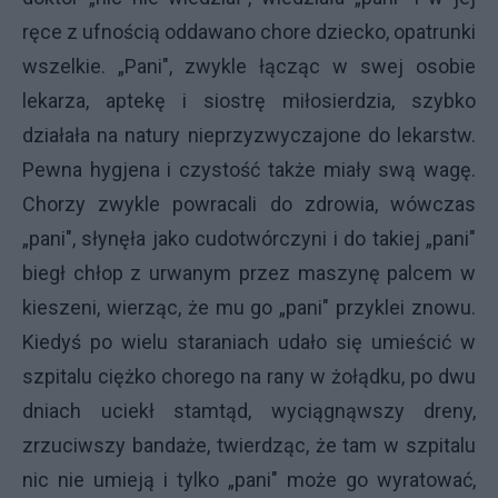
ręce z ufnością oddawano chore dziecko, opatrunki
wszelkie. „Pani", zwykle łącząc w swej osobie
lekarza, aptekę i siostrę miłosierdzia, szybko
działała na natury nieprzyzwyczajone do lekarstw.
Pewna hygjena i czystość także miały swą wagę.
Chorzy zwykle powracali do zdrowia, wówczas
„pani", słynęła jako cudotwórczyni i do takiej „pani"
biegł chłop z urwanym przez maszynę palcem w
kieszeni, wierząc, że mu go „pani" przyklei znowu.
Kiedyś po wielu staraniach udało się umieścić w
szpitalu ciężko chorego na rany w żołądku, po dwu
dniach uciekł stamtąd, wyciągnąwszy dreny,
zrzuciwszy bandaże, twierdząc, że tam w szpitalu
nic nie umieją i tylko „pani" może go wyratować,