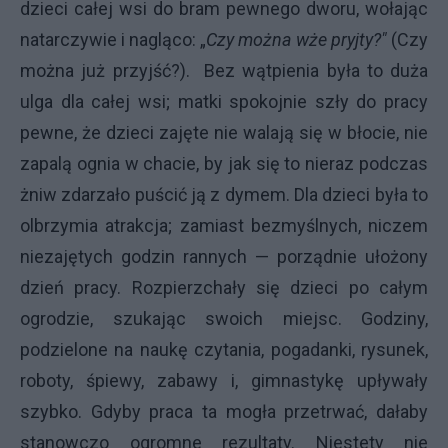
dzieci całej wsi do bram pewnego dworu, wołając
natarczywie i nagląco: „
Czy można wże pryjty?"
(Czy
można już przyjść?). Bez wątpienia była to duża
ulga dla całej wsi; matki spokojnie szły do pracy
pewne, że dzieci zajęte nie walają się w błocie, nie
zapalą ognia w chacie, by jak się to nieraz podczas
żniw zdarzało puścić ją z dymem. Dla dzieci była to
olbrzymia atrakcja; zamiast bezmyślnych, niczem
niezajętych godzin rannych — porządnie ułożony
dzień pracy. Rozpierzchały się dzieci po całym
ogrodzie, szukając swoich miejsc. Godziny,
podzielone na naukę czytania, pogadanki, rysunek,
roboty, śpiewy, zabawy i, gimnastykę upływały
szybko. Gdyby praca ta mogła przetrwać, dałaby
stanowczo ogromne rezultaty. Niestety nie