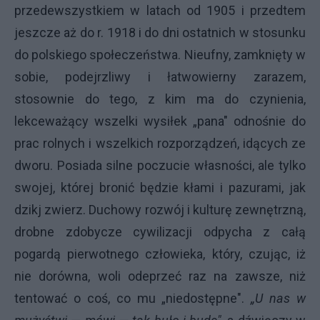
przedewszystkiem w latach od 1905 i przedtem
jeszcze aż do r. 1918 i do dni ostatnich w stosunku
do polskiego społeczeństwa. Nieufny, zamknięty w
sobie, podejrzliwy i łatwowierny zarazem,
stosownie do tego, z kim ma do czynienia,
lekceważący wszelki wysiłek „pana" odnośnie do
prac rolnych i wszelkich rozporządzeń, idących ze
dworu. Posiada silne poczucie własności, ale tylko
swojej, której bronić będzie kłami i pazurami, jak
dzikj zwierz. Duchowy rozwój i kulturę zewnętrzną,
drobne zdobycze cywilizacji odpycha z całą
pogardą pierwotnego człowieka, który, czując, iż
nie dorówna, woli odeprzeć raz na zawsze, niż
tentować o coś, co mu „niedostępne".
„U nas w