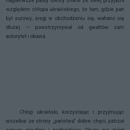
najpierwsze padły dwory znane ze swej przyjaźni
względem chłopa ukraińskiego, że tam, gdzie pan
był surowy, srogi w obchodzeniu się, wahano się
dłużej — powstrzymywał od gwałtów sam
autorytet i obawa.
Chłop ukraiński, korzystając i przyjmując
wszelkie ze strony „państwa" dobre chęci, patrzał
ponuro, nieufnie i podejrzliwie. Długo nie mógł