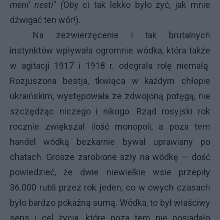
meni' nesti" (
Oby ci tak lekko było żyć, jak mnie
dźwigać ten wór!).
Na zezwierzęcenie i tak brutalnych
instynktów wpływała ogromnie wódka, która także
w agitacji 1917 i 1918 r. odegrała rolę niemałą.
Rozjuszona bestja, tkwiąca w każdym chłopie
ukraińskim, występowała ze zdwojoną potęgą, nie
szczędząc niczego i nikogo. Rząd rosyjski rok
rocznie zwiększał ilość monopoli, a poza tem
handel wódką bezkarnie bywał uprawiany po
chatach. Grosze zarobione szły na wódkę — dość
powiedzieć, że dwie niewielkie wsie przepiły
36.000 rubli przez rok jeden, co w owych czasach
było bardzo pokaźną sumą. Wódka, to był właściwy
sens i cel życia, które poza tem nie posiadało