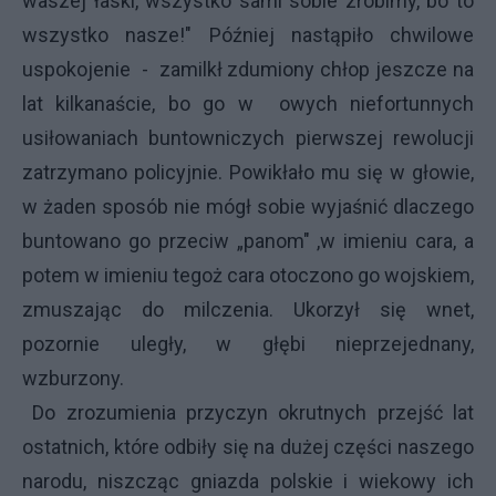
waszej łaski, wszystko sami sobie zrobimy, bo to
wszystko nasze!" Później nastąpiło chwilowe
uspokojenie - zamilkł zdumiony chłop jeszcze na
lat kilkanaście, bo go w owych niefortunnych
usiłowaniach buntowniczych pierwszej rewolucji
zatrzymano policyjnie. Powikłało mu się w głowie,
w żaden sposób nie mógł sobie wyjaśnić dlaczego
buntowano go przeciw „panom" ,w imieniu cara, a
potem w imieniu tegoż cara otoczono go wojskiem,
zmuszając do milczenia. Ukorzył się wnet,
pozornie uległy, w głębi nieprzejednany,
wzburzony.
Do zrozumienia przyczyn okrutnych przejść lat
ostatnich, które odbiły się na dużej części naszego
narodu, niszcząc gniazda polskie i wiekowy ich