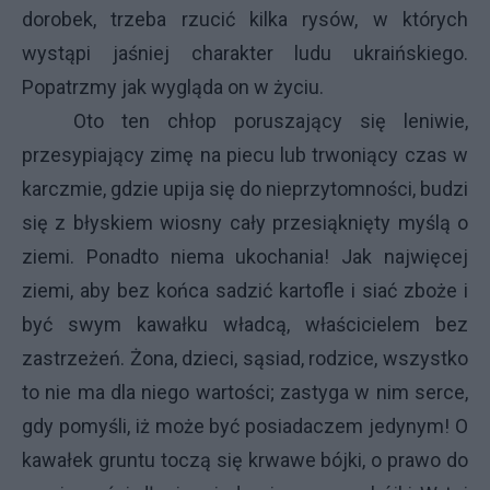
dorobek, trzeba rzucić kilka rysów, w których
wystąpi jaśniej charakter ludu ukraińskiego.
Popatrzmy jak wygląda on w życiu.
Oto ten chłop poruszający się leniwie,
przesypiający zimę na piecu lub trwoniący czas w
karczmie, gdzie upija się do nieprzytomności, budzi
się z błyskiem wiosny cały przesiąknięty myślą o
ziemi. Ponadto niema ukochania! Jak najwięcej
ziemi, aby bez końca sadzić kartofle i siać zboże i
być swym kawałku władcą, właścicielem bez
zastrzeżeń. Żona, dzieci, sąsiad, rodzice, wszystko
to nie ma dla niego wartości; zastyga w nim serce,
gdy pomyśli, iż może być posiadaczem jedynym! O
kawałek gruntu toczą się krwawe bójki, o prawo do