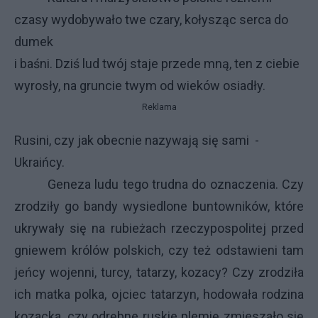
czasy wydobywało twe czary, kołysząc serca do
dumek
i baśni. Dziś lud twój staje przede mną, ten z ciebie
wyrosły, na gruncie twym od wieków osiadły.
Reklama
Rusini, czy jak obecnie nazywają się sami -
Ukraińcy.
Geneza ludu tego trudna do oznaczenia. Czy
zrodziły go bandy wysiedlone buntowników, które
ukrywały się na rubieżach rzeczypospolitej przed
gniewem królów polskich, czy też odstawieni tam
jeńcy wojenni, turcy, tatarzy, kozacy? Czy zrodziła
ich matka polka, ojciec tatarzyn, hodowała rodzina
kozacka, czy odrębne ruskie plemię zmieszało się