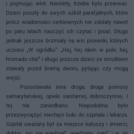
i pojmując wlot. Niestety, trzeba było przerwać.
Dzieci poszły do swych szkół parafjalnych, które
prócz wiadomości cerkiewnych nie zdołały nawet
po paru latach nauczyć ich czytać i pisać. Długo
jednak jeszcze brzmiały na wsi piosenki, których
uczono „W ogródku": „Hej, hej idem w pole, hej,
hromado ciła!" i długo jeszcze dzieci ze smutkiem
stawały przed bramą dworu, pytając czy mogą
wejść.
Pozostawała inna droga, droga pomocy
samarytańskiej, opieki sanitarnej, dobroczynnej. I
tej nie zaniedbano. Niepodobna było
przezwyciężyć niechęci ludu do szpitala i lekarza.
Szpital uważany był za miejsce katuszy i śmierci,
doktor „nic nie wiedział", wiedziała „pani" i w jej