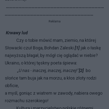
…………………………………………………………………………………
…………………………………………………………………………
Reklama
Krwawy lud
Czy o tobie mówić mam, ziemio, na której
Słowacki czuł Boga, Bohdan Zaleski
[1]
jak o łaskę
najwyższą błagał, by mógł cię oglądać w niebie?
Ukraino, o której tęskny poeta śpiewa:
„U nas - inaczej, inaczej, inaczej!"
[2]
bo
słońce tam buja jak na morzu, a kłos złoty rodzi
obficie,
a myśl, goniąc z wiatrem w zawody, nabiera owego
rozmachu szerokiego!
Kultura i marzycielstwo polskie różnemi