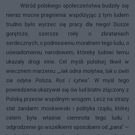
Wśród polskiego społeczeństwa budziły się
nieraz mocne pragnienia: współżyjąc z tym ludem
trudno było wyrzec się pracy dla niego! Dusze
gorętsze, szersze roiły o zbrataniach
serdecznych, o podniesieniu moralnem tego ludu, o
uświadomieniu narodowem, któreby ludowi temu
ukazały drogi inne. Cel myśli polskiej tkwił w
wiecznem marzeniu:
„Jak odna mołytwa, tak u świti
cia odyna Polsza, Ruś i Łytwa"
. W myśl tego
powiedzenia ukazywał się ów lud bratni złączony z
Polską przeciw wspólnym wrogom. Lecz na straży
stał żandarm moskiewski i polityka rządu, której
celem była właśnie ciemnota tego ludu i
odgrodzenie go wszelkiemi sposobami od „pana" —