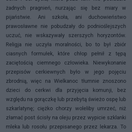
żadnych pragnień, nurzając się bez miary w
pijaństwie. Ani szkoła, ani duchowieństwo
prawosławne nie pobudzały do podnioślejszych
uczuć, nie wskazywały szerszych horyzontów.
Religja nie uczyła moralności, bo to był zbiór
ciasnych formułek, które chłop pełnił z tępą
zaciętością ciemnego człowieka. Niewykonanie
przepisów cerkiewnych było w jego pojęciu
zbrodnią, więc na Wielkanoc tłumnie znoszono
dzieci do cerkwi dla przyjęcia komunji, bez
względu na gorączkę lub przebytą świeżo ospę lub
szkarlatynę; ciężko chorzy woleliby umrzeć, niż
złamać post ścisły na oleju przez wypicie szklanki
mleka lub rosołu przepisanego przez lekarza. To