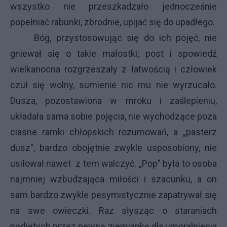
wszystko nie przeszkadzało jednocześnie
popełniać rabunki, zbrodnie, upijać się do upadłego.
Bóg, przystosowując się do ich pojęć, nie
gniewał się o takie małostki; post i spowiedź
wielkanocna rozgrzeszały z łatwością i człowiek
czuł się wolny, sumienie nic mu nie wyrzucało.
Dusza, pozostawiona w mroku i zaślepieniu,
układała sama sobie pojęcia, nie wychodzące poza
ciasne ramki chłopskich rozumowań, a „pasterz
dusz", bardzo obojętnie zwykle usposobiony, nie
usiłował nawet z tem walczyć. „Pop" była to osoba
najmniej wzbudzająca miłości i szacunku, a on
sam bardzo zwykle pesymistycznie zapatrywał się
na swe owieczki. Raz słysząc o staraniach
podjętych przez pewną ziemiankę dla umoralnienia