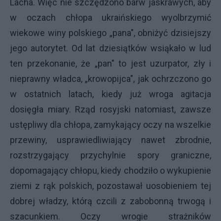
Lacha. Więc nie szczędzono barw jaskrawych, aby
w oczach chłopa ukraińskiego wyolbrzymić
wiekowe winy polskiego „pana", obniżyć dzisiejszy
jego autorytet. Od lat dziesiątków wsiąkało w lud
ten przekonanie, że „pan" to jest uzurpator, zły i
nieprawny władca, „krowopijca", jak ochrzczono go
w ostatnich latach, kiedy już wroga agitacja
dosięgła miary. Rząd rosyjski natomiast, zawsze
ustępliwy dla chłopa, zamykający oczy na wszelkie
przewiny, usprawiedliwiający nawet zbrodnie,
rozstrzygający przychylnie spory graniczne,
dopomagający chłopu, kiedy chodziło o wykupienie
ziemi z rąk polskich, pozostawał uosobieniem tej
dobrej władzy, którą czcili z zabobonną trwogą i
szacunkiem. Oczy wrogie strażników