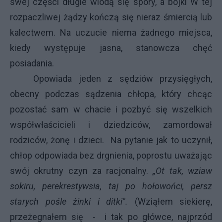
swej części długie wiodą się spory, a bójki W tej
rozpaczliwej żądzy kończą się nieraz śmiercią lub
kalectwem. Na uczucie niema żadnego miejsca,
kiedy występuje jasna, stanowcza chęć
posiadania.
Opowiada jeden z sędziów przysięgłych,
obecny podczas sądzenia chłopa, który chcąc
pozostać sam w chacie i pozbyć się wszelkich
współwłaścicieli i dziedziców, zamordował
rodziców, żonę i dzieci. Na pytanie jak to uczynił,
chłop odpowiada bez drgnienia, poprostu uważając
swój okrutny czyn za racjonalny.
„Ot
tak, wziaw
sokiru, perekrestywsia, taj po hołowońci, persz
starych pośle żinki i ditki".
(Wziąłem siekierę,
przeżegnałem się - i tak po główce, najprzód