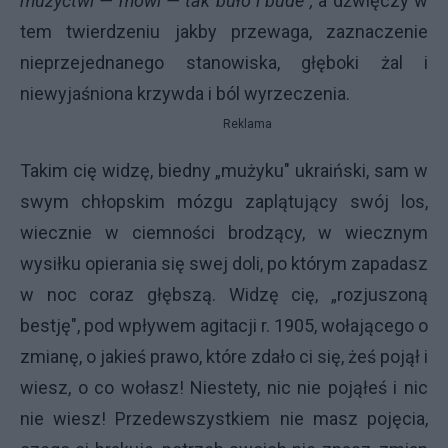
mużyćtwi — mówi — tak buło i bude",
a dźwięczy w
tem twierdzeniu jakby przewaga, zaznaczenie
nieprzejednanego stanowiska, głęboki żal i
niewyjaśniona krzywda i ból wyrzeczenia.
Reklama
Takim cię widzę, biedny „mużyku" ukraiński, sam w
swym chłopskim mózgu zaplątujący swój los,
wiecznie w ciemności brodzący, w wiecznym
wysiłku opierania się swej doli, po którym zapadasz
w noc coraz głębszą. Widzę cię, „rozjuszoną
bestję", pod wpływem agitacji r. 1905, wołającego o
zmianę, o jakieś prawo, które zdało ci się, żeś pojął i
wiesz, o co wołasz! Niestety, nic nie pojąłeś i nic
nie wiesz! Przedewszystkiem nie masz pojęcia,