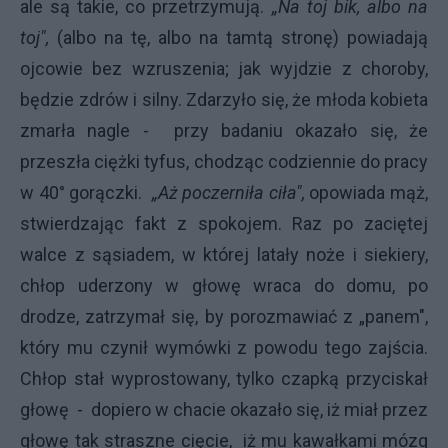
ale są takie, co przetrzymują.
„Na toj bik, albo na
toj",
(albo na tę, albo na tamtą stronę) powiadają
ojcowie bez wzruszenia; jak wyjdzie z choroby,
będzie zdrów i silny. Zdarzyło się, że młoda kobieta
zmarła nagle - przy badaniu okazało się, że
przeszła ciężki tyfus, chodząc codziennie do pracy
w 40° gorączki.
„Aż poczerniła ciła",
opowiada mąż,
stwierdzając fakt z spokojem. Raz po zaciętej
walce z sąsiadem, w której latały noże i siekiery,
chłop uderzony w głowę wraca do domu, po
drodze, zatrzymał się, by porozmawiać z „panem",
który mu czynił wymówki z powodu tego zajścia.
Chłop stał wyprostowany, tylko czapką przyciskał
głowę - dopiero w chacie okazało się, iż miał przez
głowę tak straszne cięcie, iż mu kawałkami mózg