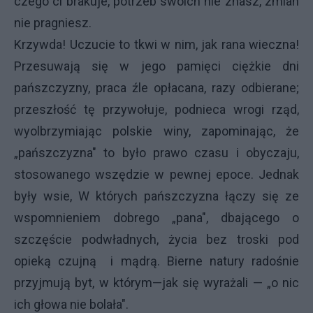
czego ci brakuje, potrzeb swoich nie znasz, zmian
nie pragniesz.
Krzywda! Uczucie to tkwi w nim, jak rana wieczna!
Przesuwają się w jego pamięci ciężkie dni
pańszczyzny, praca źle opłacana, razy odbierane;
przeszłość tę przywołuje, podnieca wrogi rząd,
wyolbrzymiając polskie winy, zapominając, że
„pańszczyzna" to było prawo czasu i obyczaju,
stosowanego wszędzie w pewnej epoce. Jednak
były wsie, W których pańszczyzna łączy się ze
wspomnieniem dobrego „pana", dbającego o
szczęście podwładnych, życia bez troski pod
opieką czujną i mądrą. Bierne natury radośnie
przyjmują byt, w którym—jak się wyrażali — „o nic
ich głowa nie bolała".