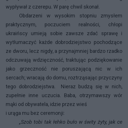
wypływał z czerepu. W parę chwil skonał.
Obdarzeni w wysokim stopniu zmysłem
praktycznym, poczuciem realności, chłopi
ukraińscy umieją sobie zawsze zdać sprawę i
wytłumaczyć każde dobrodziejstwo pochodzące
ze dworu, lecz nigdy, a przynajmniej bardzo rzadko
odczuwają wdzięczność, traktując podziękowanie
jako grzeczność nie poruszającą nic w ich
sercach; wracają do domu, roztrząsając przyczyny
tego dobrodziejstwa. Nieraz budzą się w nich,
zupełnie inne uczucia. Baba, otrzymawszy wór
mąki od obywatela, idzie przez wieś
i urąga mu bez ceremonji:
„Szob tobi tak łehko buło w świty żyty, jak ce