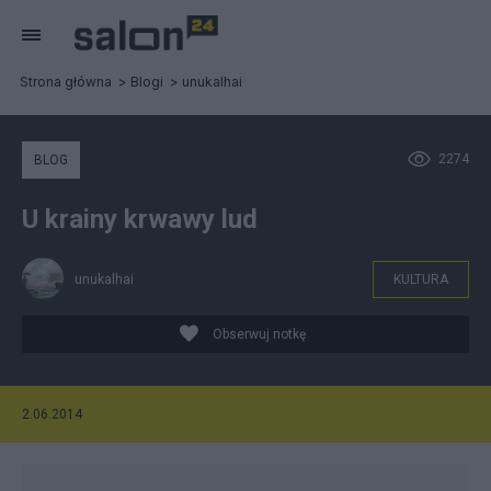
Strona główna
Blogi
unukalhai
2274
BLOG
U krainy krwawy lud
unukalhai
KULTURA
Obserwuj notkę
2.06.2014