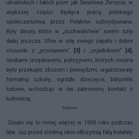
ukraińskich i takich pism jak
Światowa
Zernycia,
w
większej części będąca pracą polskiego
społeczeństwa, przez Polaków subsydjowana.
Były dwory, które w „zuchwalstwie" swem szły
dalej jeszcze. Ufne w siłę swego zapału i dobre
stosunki z „prystawem"
[3]
i „urjadnikiem"
[4]
,
osobami urzędowemi, policyjnemi, których można
było przekupić zbożem i pieniędzmi, organizowały
formalną szkołę, ogródki dziecięce, bibljoteki
ludowe, wchodząc w ów zabroniony kontakt z
ludnością.
Reklama
Działo się to mniej więcej w 1900 roku podczas
lata. Już przed siódmą rano olbrzymią falą kołatały