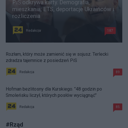
PiS odkrywa karty. Demografia,
mieszkania, ETS, deportacje Ukraińców i
rozliczenia
Redakcja
187
Rozłam, który może zamienić się w sojusz. Terlecki
zdradza tajemnice z posiedzeń PiS
Redakcja
89
Hofman bezlitosny dla Kurskiego. "48 godzin po
Smoleńsku liczył, których posłów wyciągnąć"
Redakcja
85
#
Rząd