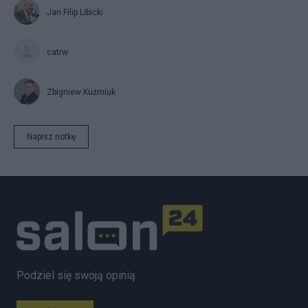
Jan Filip Libicki
catrw
Zbigniew Kuźmiuk
Napisz notkę
Podziel się swoją opinią