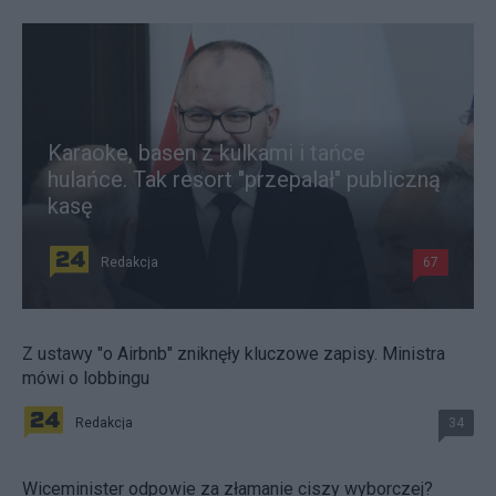
Karaoke, basen z kulkami i tańce
hulańce. Tak resort "przepalał" publiczną
kasę
Redakcja
67
Z ustawy "o Airbnb" zniknęły kluczowe zapisy. Ministra
mówi o lobbingu
Redakcja
34
Wiceminister odpowie za złamanie ciszy wyborczej?