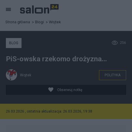
Strona główna
Blogi
Wojtek
256
BLOG
PiS-owska rzekomo drożyzna...
Wojtek
POLITYKA
Obserwuj notkę
26.03.2026 , ostatnia aktualizacja: 26.03.2026, 19:38