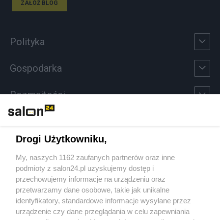
ZAŁÓŻ BLOG
Polityka
Gospodarka
Rozmaitości
Technologie
Drogi Użytkowniku,
Sport
My, naszych 1162 zaufanych partnerów oraz inne
podmioty z salon24.pl uzyskujemy dostęp i
Społeczeństwo
przechowujemy informacje na urządzeniu oraz
przetwarzamy dane osobowe, takie jak unikalne
Kultura
identyfikatory, standardowe informacje wysyłane przez
urządzenie czy dane przeglądania w celu zapewniania