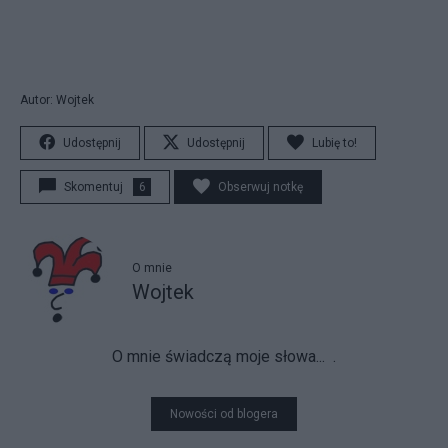
Autor: Wojtek
Udostępnij
Udostępnij
Lubię to!
Skomentuj
6
Obserwuj notkę
O mnie
Wojtek
O mnie świadczą moje słowa...
.
Nowości od blogera