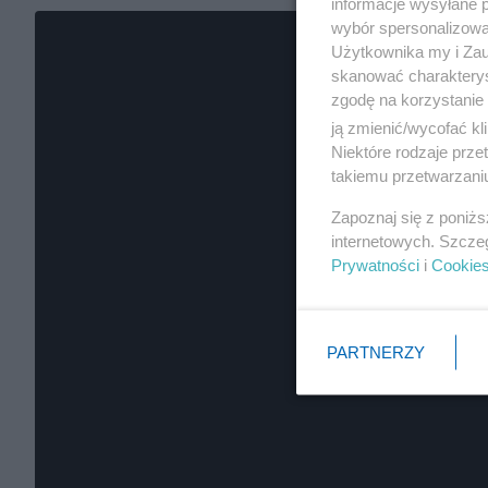
informacje wysyłane 
wybór spersonalizowan
Użytkownika my i Zau
skanować charakterys
zgodę na korzystanie 
ją zmienić/wycofać kl
Niektóre rodzaje prz
takiemu przetwarzaniu
Zapoznaj się z poniż
internetowych. Szcze
Prywatności
i
Cookie
PARTNERZY