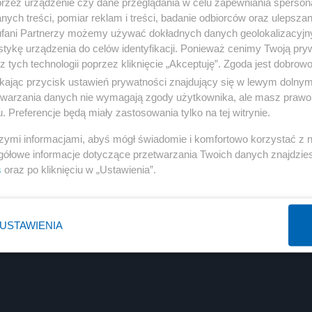
przez urządzenie czy dane przeglądania w celu zapewniania sperson
ych treści, pomiar reklam i treści, badanie odbiorców oraz ulepszan
fani Partnerzy możemy używać dokładnych danych geolokalizacyjn
tykę urządzenia do celów identyfikacji. Ponieważ cenimy Twoją pry
z tych technologii poprzez kliknięcie „Akceptuję”. Zgoda jest dobro
ikając przycisk ustawień prywatności znajdujący się w lewym dolny
etwarzania danych nie wymagają zgody użytkownika, ale masz prawo 
. Preferencje będą miały zastosowania tylko na tej witrynie.
szymi informacjami, abyś mógł świadomie i komfortowo korzystać z
gółowe informacje dotyczące przetwarzania Twoich danych znajdzi
s
oraz po kliknięciu w „Ustawienia”.
USTAWIENIA