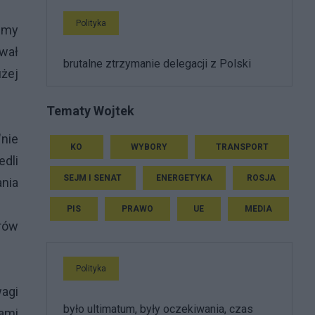
Polityka
izmy
ował
brutalne ztrzymanie delegacji z Polski
użej
Tematy Wojtek
"nie
KO
WYBORY
TRANSPORT
edli
SEJM I SENAT
ENERGETYKA
ROSJA
nia
PIS
PRAWO
UE
MEDIA
erów
Polityka
wagi
było ultimatum, były oczekiwania, czas
kami