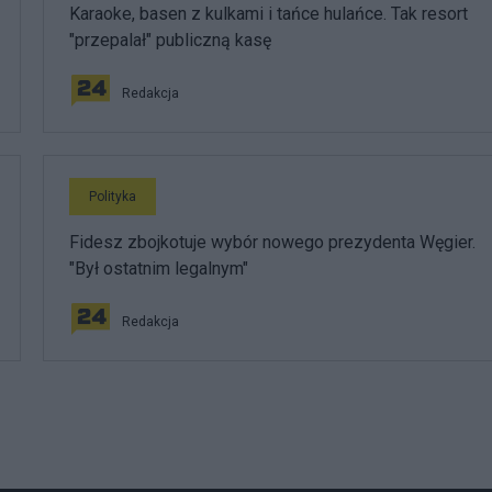
Karaoke, basen z kulkami i tańce hulańce. Tak resort
"przepalał" publiczną kasę
Redakcja
Polityka
Fidesz zbojkotuje wybór nowego prezydenta Węgier.
"Był ostatnim legalnym"
Redakcja