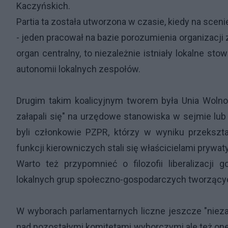
Kaczyńskich.
Partia ta została utworzona w czasie, kiedy na scen
- jeden pracował na bazie porozumienia organizacj
organ centralny, to niezależnie istniały lokalne 
autonomii lokalnych zespołów.
Drugim takim koalicyjnym tworem była Unia Wolności
załapali się" na urzędowe stanowiska w sejmie lub
byli członkowie PZPR, którzy w wyniku przekszta
funkcji kierowniczych stali się właścicielami pryw
Warto też przypomnieć o filozofii liberalizacji 
lokalnych grup społeczno-gospodarczych tworzących
W wyborach parlamentarnych liczne jeszcze "nieza
nad pozostałymi komitetami wyborczymi ale też one 