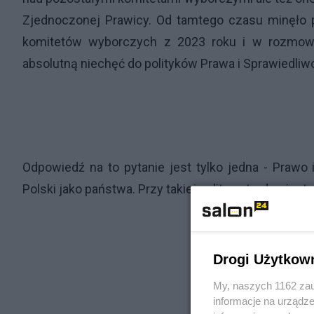
Zjednoczonej Prawicy. Od tamtego czasu minęło p
komitetów wyborczych z 2023 roku i w rozmowie
absolutną niechęć do polityków Prawa i Sprawiedliwo
Odpowiedź na to pytanie jest tylko jedna - Prawo i
Polski jako państwa. Przy takiej polityce trudno jest 
Drogi Użytkow
My, naszych 1162 zau
informacje na urządze