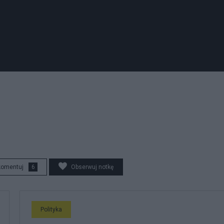
komentuj
6
Obserwuj notkę
Polityka