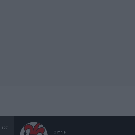
127
O mnie