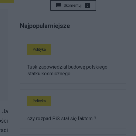
Skomentuj
6
Najpopularniejsze
Polityka
Tusk zapowiedział budowę polskiego
statku kosmicznego...
Polityka
. Ja
czy rozpad PiS stał się faktem ?
ści
raci