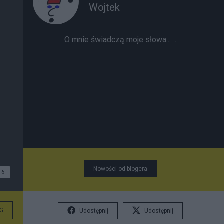
Wojtek
O mnie świadczą moje słowa...
.
Nowości od blogera
6
G
Udostępnij
Udostępnij