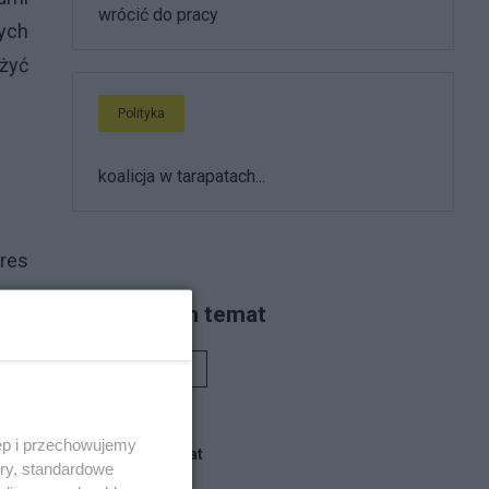
wrócić do pracy
ych
żyć
Polityka
koalicja w tarapatach...
eres
Piszą na ten temat
Rafał Woś
ęp i przechowujemy
Blogi na ten temat
ory, standardowe