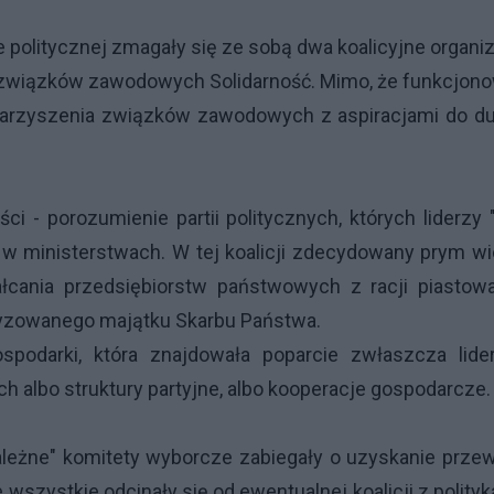
ie politycznej zmagały się ze sobą dwa koalicyjne organ
i związków zawodowych Solidarność. Mimo, że funkcjon
stowarzyszenia związków zawodowych z aspiracjami do d
 - porozumienie partii politycznych, których liderzy 
 w ministerstwach. W tej koalicji zdecydowany prym wi
łcania przedsiębiorstw państwowych z racji piastowa
atyzowanego majątku Skarbu Państwa.
gospodarki, która znajdowała poparcie zwłaszcza lid
 albo struktury partyjne, albo kooperacje gospodarcze.
leżne" komitety wyborcze zabiegały o uzyskanie prze
wszystkie odcinały się od ewentualnej koalicji z polity