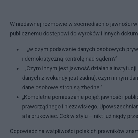
W niedawnej rozmowie w socmediach o jawności w s
publicznemu dostępowi do wyroków i innych doku
„w czym podawanie danych osobowych prywat
i demokratyczną kontrolę nad sądem?”
„Czym innym jest jawność działania instytucji
danych z wokandy jest żadna), czym innym dan
dane osobowe stron są zbędne.”
„Kompletne pomieszanie pojęć, jawność i publ
praworządnego i niezawisłego. Upowszechniani
a la brukowiec. Coś w stylu – nikt już nigdy prz
Odpowiedź na wątpliwości polskich prawników znamy