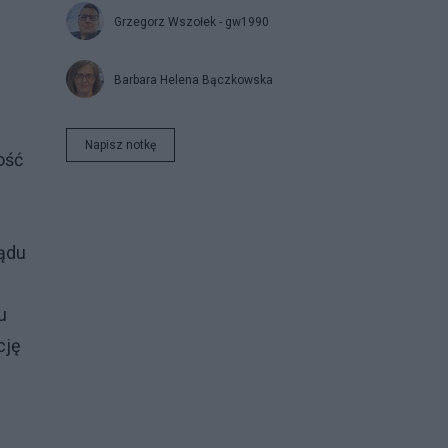
Grzegorz Wszołek - gw1990
Barbara Helena Bączkowska
Napisz notkę
ość
sądu
u
cję