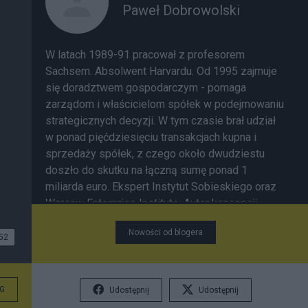
Paweł Dobrowolski
W latach 1989-91 pracował z profesorem
Sachsem. Absolwent Harvardu. Od 1995 zajmuje
się doradztwem gospodarczym - pomaga
zarządom i właścicielom spółek w podejmowaniu
strategicznych decyzji. W tym czasie brał udział
w ponad pięćdziesięciu transakcjach kupna i
sprzedaży spółek, z czego około dwudziestu
doszło do skutku na łączną sumę ponad 1
miliarda euro. Ekspert Instytut Sobieskiego oraz
Warsaw Enterprise Institute. Autor koncepcji
wprowadzenia do polskiego porządku prawnego
Nowości od blogera
Publicznego Wysłuchania. Pomiędzy rokiem
52
2011-2013 prezes Forum Obywatelskiego
Rozwoju, gdzie 10-krotnie zwiększył liczbę
współpracowników oraz po raz pierwszy w
G
Udostępnij
Udostępnij
historii FOR doprowadził do wzrostu środków