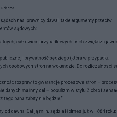
Reklama
ądach nasi prawnicy dawali takie argumenty przeciw
mentów sądowych:
nych, całkowicie przypadkowych osób zwiększa jawn
 publicznej i prywatność sędziego (która w przypadku
ych osobowych stron na wokandzie. Do rozliczalnosci 
iczność rozpraw to gwarancje procesowe stron – proces
e danych ma inny cel – populizm w stylu Ziobro i sensa
ez tego pana zabity nie będzie.”
 od dawna. Dał ją m.in. sędzia Holmes już w 1884 roku: