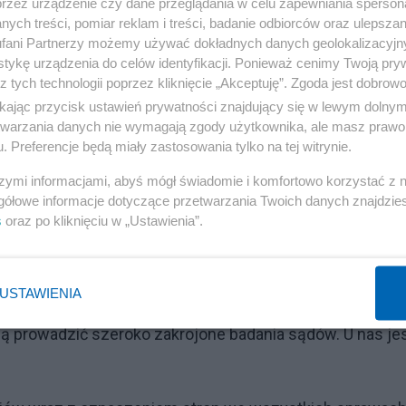
przez urządzenie czy dane przeglądania w celu zapewniania sperson
rok i dokumenty każdej jawnej sprawy. Jawność
ych treści, pomiar reklam i treści, badanie odbiorców oraz ulepszan
ych, w których dokumenty spraw i wyroki można
fani Partnerzy możemy używać dokładnych danych geolokalizacyjn
 z komfortu własnego domu. W Polsce dostęp do
tykę urządzenia do celów identyfikacji. Ponieważ cenimy Twoją pry
z tych technologii poprzez kliknięcie „Akceptuję”. Zgoda jest dobro
 niemożliwy. A wyroki jeśli w ogóle są publikowane to
ikając przycisk ustawień prywatności znajdujący się w lewym dolny
. Pod pojęciem wyrok rozumie się w Polsce dokument z
etwarzania danych nie wymagają zgody użytkownika, ale masz prawo 
sadnienie wyroku traktuje się jako nieoczywisty
. Preferencje będą miały zastosowania tylko na tej witrynie.
szymi informacjami, abyś mógł świadomie i komfortowo korzystać z
gółowe informacje dotyczące przetwarzania Twoich danych znajdzi
asób informacji tworzony przez publicznie dostępne
s
oraz po kliknięciu w „Ustawienia”.
 sędziów i ich decyzji osobom z poza elity sądowo
odkładająca się dzień po dniu w publicznie dostępnych
USTAWIENIA
h, orzekaniu i organizacji sądów. Mając dostęp do
prowadzić szeroko zakrojone badania sądów. U nas je