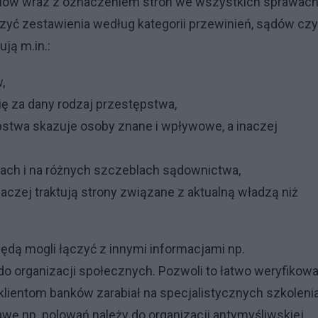
ziów wraz z oznaczeniem stron we wszystkich sprawac
yć zestawienia według kategorii przewinień, sądów czy
ją m.in.:
,
 za dany rodzaj przestępstwa,
stwa skazuje osoby znane i wpływowe, a inaczej
ch i na różnych szczeblach sądownictwa,
czej traktują strony związane z aktualną władzą niż
ędą mogli łączyć z innymi informacjami np.
 organizacji społecznych. Pozwoli to łatwo weryfikowa
klientom banków zarabiał na specjalistycznych szkoleni
wę np. polowań należy do organizacji antymyśliwskiej.