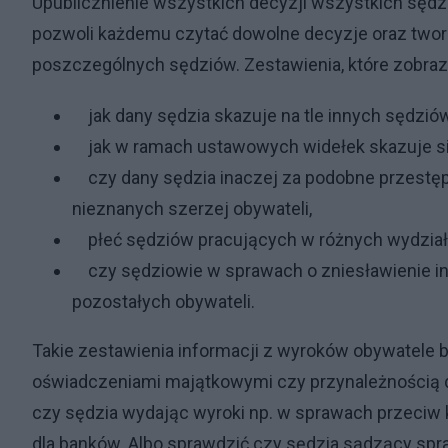
Upublicznienie wszystkich decyzji wszystkich sęd
pozwoli każdemu czytać dowolne decyzje oraz tworz
poszczególnych sędziów. Zestawienia, które zobrazu
jak dany sędzia skazuje na tle innych sędziów
jak w ramach ustawowych widełek skazuje się
czy dany sędzia inaczej za podobne przestęp
nieznanych szerzej obywateli,
płeć sędziów pracujących w różnych wydziała
czy sędziowie w sprawach o zniesławienie ina
pozostałych obywateli.
Takie zestawienia informacji z wyroków obywatele b
oświadczeniami majątkowymi czy przynależnością do
czy sędzia wydając wyroki np. w sprawach przeciw 
dla banków. Albo sprawdzić czy sędzia sądzący spra