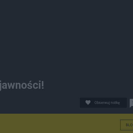
 jawności!
Obserwuj notkę
BLO