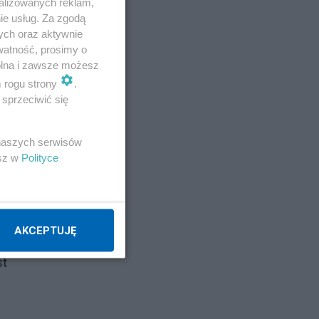
alizowanych reklam,
ie usług. Za zgodą
ych oraz aktywnie
watność, prosimy o
wolna i zawsze możesz
m rogu strony
.
sprzeciwić się
 naszych serwisów
esz w
Polityce
AKCEPTUJĘ
st