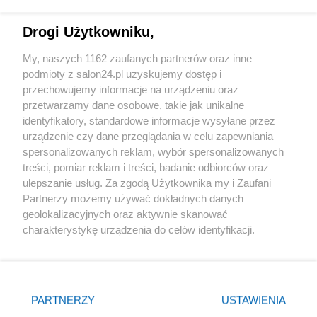
Technologie
Drogi Użytkowniku,
Sport
My, naszych 1162 zaufanych partnerów oraz inne
podmioty z salon24.pl uzyskujemy dostęp i
Społeczeństwo
przechowujemy informacje na urządzeniu oraz
przetwarzamy dane osobowe, takie jak unikalne
Kultura
identyfikatory, standardowe informacje wysyłane przez
urządzenie czy dane przeglądania w celu zapewniania
spersonalizowanych reklam, wybór spersonalizowanych
treści, pomiar reklam i treści, badanie odbiorców oraz
ulepszanie usług. Za zgodą Użytkownika my i Zaufani
X
Facebook
Instagram
Youtube
Partnerzy możemy używać dokładnych danych
geolokalizacyjnych oraz aktywnie skanować
charakterystykę urządzenia do celów identyfikacji.
Web Content Media sp. z o. o. © 2022
Ponieważ cenimy Twoją prywatność, prosimy o zgodę na
korzystanie z tych technologii poprzez kliknięcie
„Akceptuję”. Zgoda jest dobrowolna i zawsze możesz ją
Pomoc
O nas
Praca
Reklama
Kontakt
zmienić/wycofać klikając przycisk ustawień prywatności
PARTNERZY
USTAWIENIA
znajdujący się w lewym dolnym rogu strony
. Niektóre