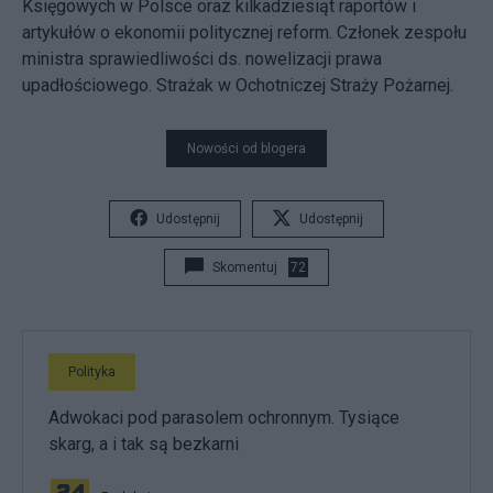
Księgowych w Polsce oraz kilkadziesiąt raportów i
artykułów o ekonomii politycznej reform. Członek zespołu
ministra sprawiedliwości ds. nowelizacji prawa
upadłościowego. Strażak w Ochotniczej Straży Pożarnej.
Nowości od blogera
Udostępnij
Udostępnij
Skomentuj
72
Polityka
Adwokaci pod parasolem ochronnym. Tysiące
skarg, a i tak są bezkarni