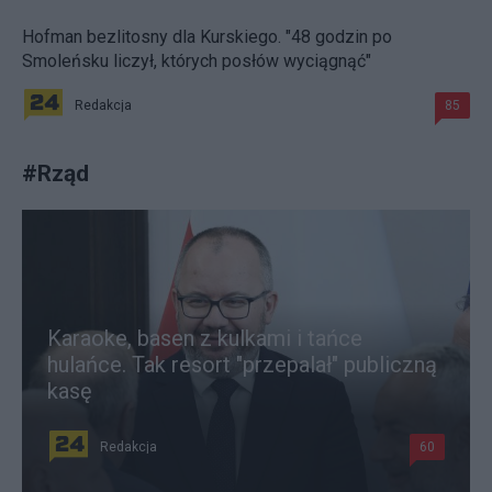
Hofman bezlitosny dla Kurskiego. "48 godzin po
Smoleńsku liczył, których posłów wyciągnąć"
Redakcja
85
#
Rząd
Karaoke, basen z kulkami i tańce
hulańce. Tak resort "przepalał" publiczną
kasę
Redakcja
60