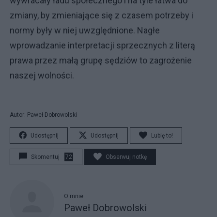
wywracały ładu społecznego i na tyle łatwa do
zmiany, by zmieniające się z czasem potrzeby i
normy były w niej uwzględnione. Nagłe
wprowadzanie interpretacji sprzecznych z literą
prawa przez małą grupę sędziów to zagrożenie
naszej wolności.
Autor: Paweł Dobrowolski
Udostępnij
Udostępnij
Lubię to!
Skomentuj
72
Obserwuj notkę
O mnie
Paweł Dobrowolski