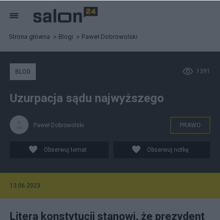
Strona główna
Blogi
Paweł Dobrowolski
1391
BLOG
Uzurpacja sądu najwyższego
Paweł Dobrowolski
PRAWO
Obserwuj temat
Obserwuj notkę
13.06.2023
Litera konstytucji stanowi, że prezydent