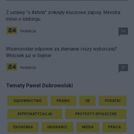
Z ustawy "o Airbnb" zniknęły kluczowe zapisy. Ministra
mówi o lobbingu
Redakcja
34
Wiceminister odpowie za złamanie ciszy wyborczej?
Wniosek już w Sejmie
Redakcja
37
Tematy Paweł Dobrowolski
SĄDOWNICTWO
PRAWO
UE
PODATKI
REPRYWATYZACJA
PROTESTY SPOŁECZNE
EKONOMIA
IMIGRANCI
MEDIA
PRACA