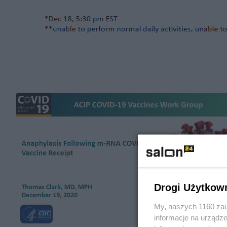
Drogi Użytkow
My, naszych 1160 zau
informacje na urządze