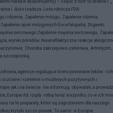
mi narazie dysponujemy) – część z nich to drobne i „
ażna i dużo rzadsza. Lista robocza FDA:
gu i rdzenia, Zapalenie mózgu, Zapalenie rdzenia
Zapalenie opon mózgowych Encefalopatia, Drgawki,
 mięśnia sercowego Zapalenie mięśnia sercowego, Zapal
ża, wyniki porodów, Nieanafilaktyczne reakcje alergiczn
naczyniowe, Choroba zakrzepowo-zatorowa, Artretyzm,
a szczepionką.
rowia, agencje regulujące licencjonowanie leków i ic
uczciwie i rzetelnie o możliwych pozytywnych i
ie jak i na świecie nie informują obywateli, a prowad
, Europie itd. rządy robią teraz wszystko, co w ich moc
 kasy na te preparaty, które są zagrożeniem dla naszego
elkiej krytyki szcze pionek. To samo w Europie.