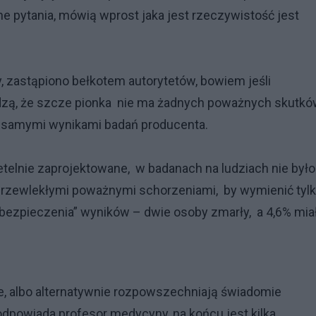
 pytania, mówią wprost jaka jest rzeczywistość jest
astąpiono bełkotem autorytetów, bowiem jeśli
rdzą, że szcze pionka nie ma żadnych poważnych skutk
 z samymi wynikami badań producenta.
lnie zaprojektowane, w badanach na ludziach nie było
z przewlekłymi poważnymi schorzeniami, by wymienić tyl
zabezpieczenia” wyników – dwie osoby zmarły, a 4,6% mi
 albo alternatywnie rozpowszechniają świadomie
dpowiada profesor medycyny, na końcu jest kilka