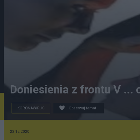
Doniesienia z frontu V ... 
KORONAWIRUS
Obserwuj temat
22.12.2020