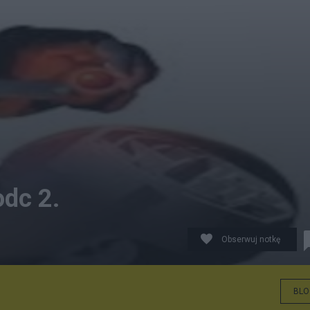
odc 2.
Obserwuj notkę
BLO