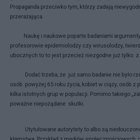
Propaganda przeciwko tym, którzy zadają niewygodne
przerażająca.
Naukę i naukowe poparte badaniami argumenty, z
profesorowie epidemiolodzy czy wirusolodzy, twie
ubocznych to to jest przecież niezgodne już tylko
Dodać trzeba, że już samo badanie nie było rzete
osób powyżej 65 roku życia, kobiet w ciąży, osób 
kilka istotnych grup w populacji. Pomimo takiego „
poważne niepożądane skutki.
Utytułowane autorytety to albo są niedouczone,
kłamstwa.
Przykład z mediów społecznościowych, o