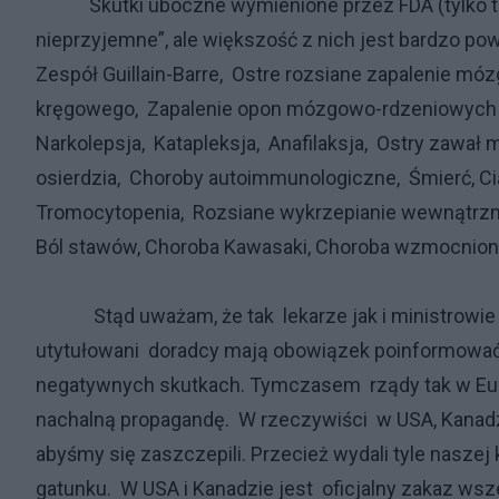
Skutki uboczne wymienione przez FDA (tylko taki
nieprzyjemne”, ale większość z nich jest bardzo pow
Zespół Guillain-Barre, Ostre rozsiane zapalenie móz
kręgowego, Zapalenie opon mózgowo-rdzeniowych 
Narkolepsja, Katapleksja, Anafilaksja, Ostry zawał
osierdzia, Choroby autoimmunologiczne, Śmierć, Cią
Tromocytopenia, Rozsiane wykrzepianie wewnątrz
Ból stawów, Choroba Kawasaki, Choroba wzmocnion
Stąd uważam, że tak lekarze jak i ministrowie zd
utytułowani doradcy mają obowiązek poinformować 
negatywnych skutkach. Tymczasem rządy tak w Europ
nachalną propagandę. W rzeczywiści w USA, Kanadzie
abyśmy się zaszczepili. Przecież wydali tyle naszej
gatunku. W USA i Kanadzie jest oficjalny zakaz wsz