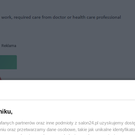
Reklama
https://www.cdc.gov/vaccines/covid-19/info
by-product/pfizer/anaphylaxis-
management.html
niku,
Czyli po zaszczepieniu w USA połowy
fanych partnerów oraz inne podmioty z salon24.pl uzyskujemy dost
niu oraz przetwarzamy dane osobowe, takie jak unikalne identyfikat
populacji dorosłej 165,5 milionów to kilka dni 