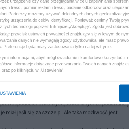
przez urządzenie czy dane przeglądania w celu zapewniania sperson
pływających na zdrowie” , w Europie połowa populacji to
ych treści, pomiar reklam i treści, badanie odbiorców oraz ulepszan
fani Partnerzy możemy używać dokładnych danych geolokalizacyjn
tys.
tykę urządzenia do celów identyfikacji. Ponieważ cenimy Twoją pry
z tych technologii poprzez kliknięcie „Akceptuję”. Zgoda jest dobro
a notek o wi rusie, nie wynika z moich zapatrywań an
ikając przycisk ustawień prywatności znajdujący się w lewym dolny
etwarzania danych nie wymagają zgody użytkownika, ale masz prawo 
resowałam się wogóle tym tematem, a pracując w służbi
. Preferencje będą miały zastosowania tylko na tej witrynie.
zy rutynowo i nawet nie zastanawiałam się co może mnie
szymi informacjami, abyś mógł świadomie i komfortowo korzystać z
 więcej niż sceptyczna co do światowej pandemii. Dlat
gółowe informacje dotyczące przetwarzania Twoich danych znajdzi
za szaleństwo finansowe, a przede wszystkim zbrodnię.
s
oraz po kliknięciu w „Ustawienia”.
abilne z wiedzą jaką mamy o działaniu systemu
USTAWIENIA
prawdopodobieństwo występowania tychże podawane j
e miał jeśli się za szcze pi. Ale taka możliwość jest.