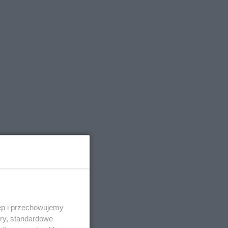
-
ęp i przechowujemy
ory, standardowe
po