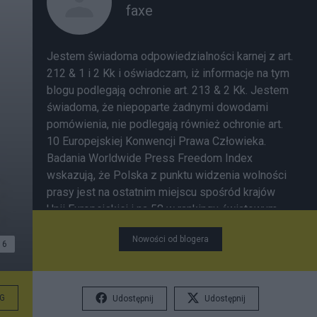
faxe
Jestem świadoma odpowiedzialności karnej z art.
212 & 1 i 2 Kk i oświadczam, iż informacje na tym
blogu podlegają ochronie art. 213 & 2 Kk. Jestem
świadoma, że niepoparte żadnymi dowodami
pomówienia, nie podlegają również ochronie art.
10 Europejskiej Konwencji Prawa Człowieka.
Badania Worldwide Press Freedom Index
wskazują, że Polska z punktu widzenia wolności
prasy jest na ostatnim miejscu spośród krajów
Unii Europejskiej i na 58 w rankingu światowym .
„...Osoby wykonujące funkcje publiczne- ze
Nowości od blogera
względu na swą pozycję i możliwość
6
oddziaływania zachowaniami, decyzjami,
postawami, poglądami na sytuację szerszych
grup społecznych - muszą zaakceptować ryzyko
G
Udostępnij
Udostępnij
wystawienia się na surowszą ocenę opinii