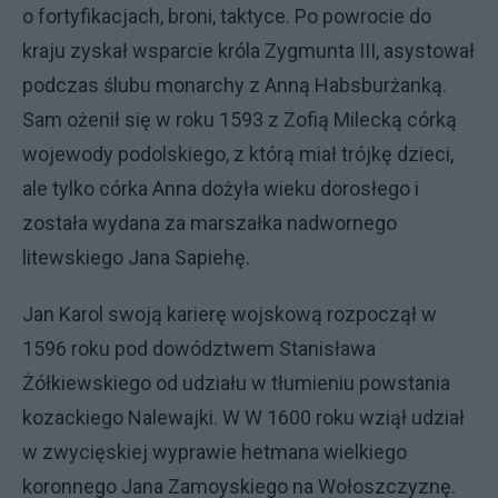
o fortyfikacjach, broni, taktyce. Po powrocie do
kraju zyskał wsparcie króla Zygmunta III, asystował
podczas ślubu monarchy z Anną Habsburżanką.
Sam ożenił się w roku 1593 z Zofią Milecką córką
wojewody podolskiego, z którą miał trójkę dzieci,
ale tylko córka Anna dożyła wieku dorosłego i
została wydana za marszałka nadwornego
litewskiego Jana Sapiehę.
Jan Karol swoją karierę wojskową rozpoczął w
1596 roku pod dowództwem Stanisława
Żółkiewskiego od udziału w tłumieniu powstania
kozackiego Nalewajki. W W 1600 roku wziął udział
w zwycięskiej wyprawie hetmana wielkiego
koronnego Jana Zamoyskiego na Wołoszczyznę.