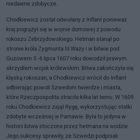
niedawne zdobycze.
Chodkiewicz został odwołany z Inflant ponieważ
kraj pogrążył się w wojnie domowej z powodu
rokoszu Zebrzydowskiego. Hetman stanął po
stronie króla Zygmunta III Wazy i w bitwie pod
Guzowem 5 -6 lipca 1607 roku dowodził prawym
skrzydłem wojsk królewskim. Bitwa zakończyła się
klęską rokoszan, a Chodkiewicz wrócił do Inflant
odbierając powoli Szwedom twierdze i miasta,
które Rzeczpospolita straciła kilka lat temu. W 1609
roku Chodkiewicz zajął Rygę, wykorzystując statki
zdobyte wcześniej w Parnawie. Była to jedyna w
historii bitwa stoczona przez hetmana na wodzie.
Jego sukcesy sprawiły, ze Szwedzi podpisali