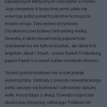
największych taktycznych zwycięstw w historii.
Jego niespełna 4-tysięcznej armii udało się
wówczas pobić ponad trzykrotnie liczniejsze
wojsko wroga. Zwycięstwo przyniosło
Chodkiewiczowi buławę hetmańską wielką
litewską, a także niesamowitą popularność.
Gratulował mu nie tylko król polski, ale także król
angielski Jakub I Stuart, cesarz Rudolf II Habsburg,
papież Paweł V, a nawet sułtan osmański Ahmed I.
Tryumf pod Kircholmem nie został jednak
wykorzystany. Oddziały z powodu niewypłacanego
żołdu zaczęły się buntować i odmawiały dalszej
walki. Korzystając z okazji, Szwedzi rozpoczęli
skuteczną ofensywę, odbierając Polakom ich