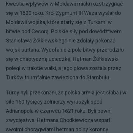
Kwestia wpływów w Mołdawii miała rozstrzygnąć
się w 1620 roku. Król Zygmunt III Waza wysłał do
Mołdawii wojska, które starły się z Turkami w
bitwie pod Cecorą. Polskie siły pod dowództwem
Stanisława Żółkiewskiego nie zdołały pokonać
wojsk sułtana. Wycofanie z pola bitwy przerodziło
się w chaotyczną ucieczkę. Hetman Żółkiewski
poległ w trakcie walki, a jego głowa została przez
Turków triumfalnie zawieziona do Stambułu.
Turcy byli przekonani, że polska armia jest słaba i w
sile 150 tysięcy żołnierzy wyruszyli spod
Adrianopola w czerwcu 1621 roku. Byli pewni
zwycięstwa. Hetmana Chodkiewicza wsparł
swoimi chorągwiami hetman polny koronny