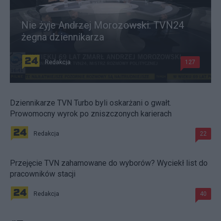
Nie żyje Andrzej Morozowski. TVN24
żegna dziennikarza
Redakcja
127
Dziennikarze TVN Turbo byli oskarżani o gwałt.
Prowomocny wyrok po zniszczonych karierach
Redakcja
22
Przejęcie TVN zahamowane do wyborów? Wyciekł list do
pracowników stacji
Redakcja
40