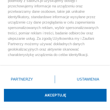
podmioty z salon24.pl uzyskujemy dostęp i
przechowujemy informacje na urządzeniu oraz
Polityka
przetwarzamy dane osobowe, takie jak unikalne
identyfikatory, standardowe informacje wysyłane przez
Nieznany raport Komisji Kurii Kieleckiej w sprawie
urządzenie czy dane przeglądania w celu zapewniania
wydarzeń z 4 lipca 1946 roku.
spersonalizowanych reklam, wybór spersonalizowanych
treści, pomiar reklam i treści, badanie odbiorców oraz
ulepszanie usług. Za zgodą Użytkownika my i Zaufani
Partnerzy możemy używać dokładnych danych
Polityka
geolokalizacyjnych oraz aktywnie skanować
charakterystykę urządzenia do celów identyfikacji.
Ponieważ cenimy Twoją prywatność, prosimy o zgodę na
Czy Karola Nawrockiego próbowano otruć? -
korzystanie z tych technologii poprzez kliknięcie
29.06.2026
„Akceptuję”. Zgoda jest dobrowolna i zawsze możesz ją
zmienić/wycofać klikając przycisk ustawień prywatności
PARTNERZY
USTAWIENIA
znajdujący się w lewym dolnym rogu strony
. Niektóre
Piszą na ten temat
rodzaje przetwarzania danych nie wymagają zgody
użytkownika, ale masz prawo sprzeciwić się takiemu
AKCEPTUJĘ
przetwarzaniu. Preferencje będą miały zastosowania tylko
Rafał Woś
Hirek Wrona
na tej witrynie.