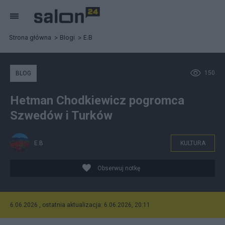
Strona główna
Blogi
E.B
150
BLOG
Hetman Chodkiewicz pogromca
Szwedów i Turków
E.B
KULTURA
Obserwuj notkę
6.06.2026 , ostatnia aktualizacja: 6.06.2026, 20:11