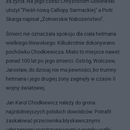
za życia. Na jego cześć Chryzostom Gosiewski
ułożył "Pieśń nową Calliopy Sarmackiej" a Piotr
Skarga napisał „Żołnierskie Nabożeństwo”.
Śmierć nie oznaczała spokoju dla ciała hetmana
wielkiego litewskiego. Kilkukrotnie dokonywano
pochówku Chodkiewicza. Miało to miejsce nawet
ponad 100 lat po jego śmierci. Ostróg, Wołczew,
Jarosław, do dzisiaj nie ma pewności, bo trumny
hetmana i jego drugiej żony zaginęły w czasie II
wojny światowej.
Jan Karol Chodkiewicz należy do grona
najzdolniejszych polskich dowódców. Potrafił
zaskakiwać przeciwnika błyskawicznymi
uderzeniami rozstrzygającymi o wyniku walki.