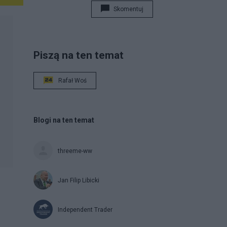
Skomentuj
Piszą na ten temat
Rafał Woś
Blogi na ten temat
threeme-ww
Jan Filip Libicki
Independent Trader