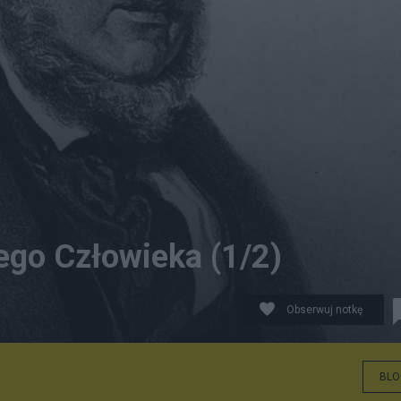
ego Człowieka (1/2)
Obserwuj notkę
BLO