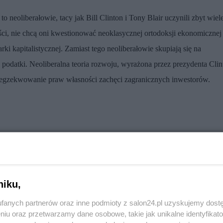
to neoliberałowie, tacy jak Bill Clinton i Tony Blair uczynili zbyt wiel
i, nie chcą oni kwestionować neoklasycznej ortodoksji ekonomicznej
ki kapitalistycznej. Zamiast tego neoliberałowie skupiają się na
 podatki. Neoliberalna teoria rozwoju, wyrażona przez prezydenta Clin
egzekwowanie praw własności zachęci zagranicznych inwestorów.
niku,
fanych partnerów oraz inne podmioty z salon24.pl uzyskujemy dost
niu oraz przetwarzamy dane osobowe, takie jak unikalne identyfikat