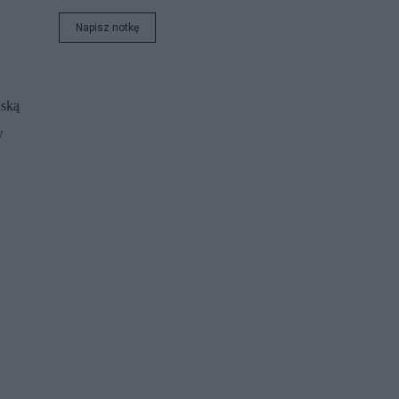
Napisz notkę
ńską
w