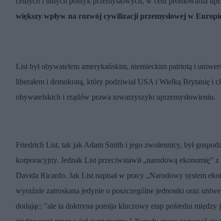
celnych i innych polityk przemysłowych, w celu promowania up
większy wpływ na rozwój cywilizacji przemysłowej w Europie
List był obywatelem amerykańskim, niemieckim patriotą i uniwer
liberałem i demokratą, który podziwiał USA i Wielką Brytanię i c
obywatelskich i rządów prawa towarzyszyło uprzemysłowieniu.
Friedrich List, tak jak Adam Smith i jego zwolennicy, był gospod
korporacyjny. Jednak List przeciwstawił „narodową ekonomię” z 
Davida Ricardo. Jak List napisał w pracy „Narodowy system ekon
wyraźnie zatroskana jedynie o poszczególne jednostki oraz uniwe
dodając: "ale ta doktryna pomija kluczowy etap pośredni między 