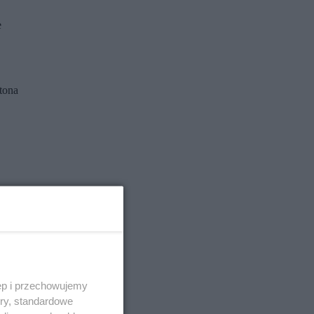
e
tona
ęp i przechowujemy
ory, standardowe