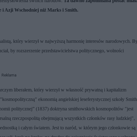
rzemysłowienia swoich narodów.
Ta dawno zapomniana postać miał
 i Azji Wschodniej niż Marks i Smith.
salistą, który wierzył w najwyższą harmonię interesów narodowych. B
hciał, by rozszerzenie przedstawicielstwa politycznego, wolności
Reklama
arczym liberałem, który wierzył w własność prywatną i kapitalizm
"kosmopolityczną" ekonomią angielskiej leseferystycznej szkoły Smith
omii politycznej” (1837) doktryna smithowskich kosmopolitów "jest
rsalną rzeczpospolitą obejmującą wszystkich członków rasy ludzkiej",
jednostką i całym światem. Jest to naród, w którym jego członkowie są