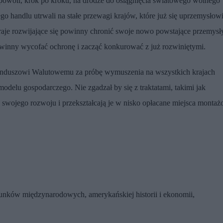
powoli, krok po kroku, na drodze do osiągnięcia światowego wolnego
o handlu utrwali na stałe przewagi krajów, które już się uprzemysłowi
raje rozwijające się powinny chronić swoje nowo powstające przemysł
powinny wycofać ochronę i zacząć konkurować z już rozwiniętymi.
Funduszowi Walutowemu za próbę wymuszenia na wszystkich krajach
modelu gospodarczego. Nie zgadzał by się z traktatami, takimi jak
swojego rozwoju i przekształcają je w nisko opłacane miejsca monta
sunków międzynarodowych, amerykańskiej historii i ekonomii,