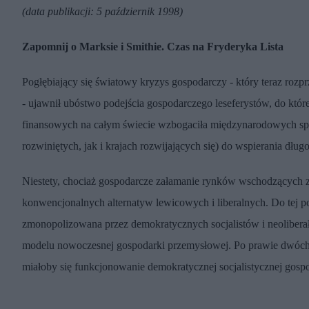
(data publikacji: 5 październik 1998)
Zapomnij o Marksie i Smithie. Czas na Fryderyka Lista
Pogłębiający się światowy kryzys gospodarczy - który teraz rozp
- ujawnił ubóstwo podejścia gospodarczego leseferystów, do któ
finansowych na całym świecie wzbogaciła międzynarodowych sp
rozwiniętych, jak i krajach rozwijających się) do wspierania dł
Niestety, chociaż gospodarcze załamanie rynków wschodzących 
konwencjonalnych alternatyw lewicowych i liberalnych. Do tej po
zmonopolizowana przez demokratycznych socjalistów i neoliberał
modelu nowoczesnej gospodarki przemysłowej. Po prawie dwóch w
miałoby się funkcjonowanie demokratycznej socjalistycznej gospo