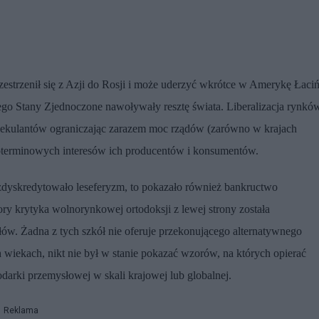
rzestrzenił się z Azji do Rosji i może uderzyć wkrótce w Amerykę Łaci
rego Stany Zjednoczone nawoływały resztę świata. Liberalizacja rynkó
ekulantów ograniczając zarazem moc rządów (zarówno w krajach
ugoterminowych interesów ich producentów i konsumentów.
zdyskredytowało leseferyzm, to pokazało również bankructwo
ry krytyka wolnorynkowej ortodoksji z lewej strony została
ów. Żadna z tych szkół nie oferuje przekonującego alternatywnego
iekach, nikt nie był w stanie pokazać wzorów, na których opierać
darki przemysłowej w skali krajowej lub globalnej.
Reklama