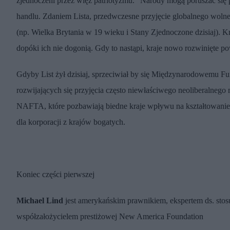
zjednoczeni przez więź patriotyzmu." Narody mogą poruszać się 
handlu. Zdaniem Lista, przedwczesne przyjęcie globalnego wolneg
(np. Wielka Brytania w 19 wieku i Stany Zjednoczone dzisiaj). K
dopóki ich nie dogonią. Gdy to nastąpi, kraje nowo rozwinięte 
Gdyby List żył dzisiaj, sprzeciwiał by się Międzynarodowemu 
rozwijających się przyjęcia często niewłaściwego neoliberalnego 
NAFTA, które pozbawiają biedne kraje wpływu na kształtowanie 
dla korporacji z krajów bogatych.
Koniec części pierwszej
Michael Lind
jest amerykańskim prawnikiem, ekspertem ds. sto
współzałożycielem prestiżowej New America Foundation