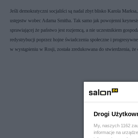
Jeśli demokratyczni socjaliści są nadal zbyt blisko Karola Marksa, 
ustępstw wobec Adama Smitha. Tak samo jak powojenni keynesiśc
sprawiającej że
państwo jest rozjemcą, a nie uczestnikiem gospodar
redystrybucji poprzez hojne świadczenia społeczne i progresywne
w wystąpieniu w Rosji, została zredukowana do stwierdzenia, że
Drogi Użytkow
My, naszych 1162 zau
informacje na urządze