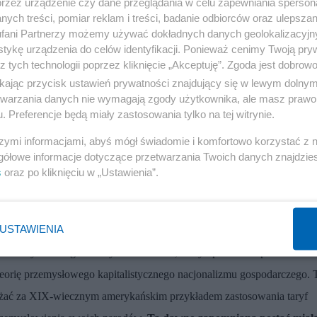
przez urządzenie czy dane przeglądania w celu zapewniania sperson
ych treści, pomiar reklam i treści, badanie odbiorców oraz ulepszan
fani Partnerzy możemy używać dokładnych danych geolokalizacyjn
tykę urządzenia do celów identyfikacji. Ponieważ cenimy Twoją pry
z tych technologii poprzez kliknięcie „Akceptuję”. Zgoda jest dobro
ikając przycisk ustawień prywatności znajdujący się w lewym dolny
etwarzania danych nie wymagają zgody użytkownika, ale masz prawo 
. Preferencje będą miały zastosowania tylko na tej witrynie.
szymi informacjami, abyś mógł świadomie i komfortowo korzystać z
gółowe informacje dotyczące przetwarzania Twoich danych znajdzi
s
oraz po kliknięciu w „Ustawienia”.
zaczątkowy demokratyczny socjalizm albo neoliberalizm, który oferuje
zypomnieć, że socjalizm i liberalizm klasyczny to tylko dwie z trzec
USTAWIENIA
awiły się w pierwszej połowie XIX wieku. Trzy tradycje są symbolizowa
-amerykańskiego teoretyka i działacza, który opracował spostrzeżenia
orię przemysłowego kapitalistycznego nacjonalizmu gospodarczego. 
ążać za XIX-wiecznym amerykańskim przykładem zastosowania taryf