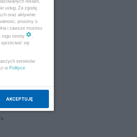
alizowanych reklam,
ie usług. Za zgodą
ych oraz aktywnie
watność, prosimy o
wolna i zawsze możesz
m rogu strony
.
sprzeciwić się
 naszych serwisów
esz w
Polityce
h
AKCEPTUJĘ
ne
To