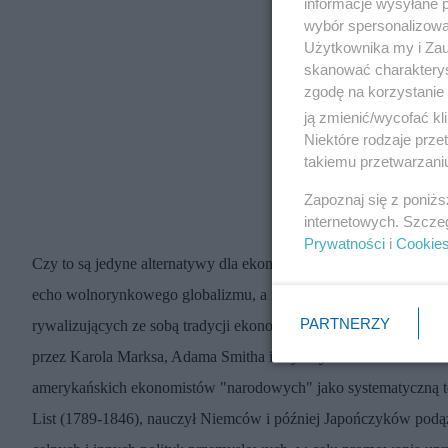
informacje wysyłane 
wybór spersonalizowan
Użytkownika my i Zau
skanować charakterys
zgodę na korzystanie 
ją zmienić/wycofać kl
Niektóre rodzaje prz
takiemu przetwarzaniu
Zapoznaj się z poniż
internetowych. Szcze
Prywatności
i
Cookie
Czy to są jedyne alternatywy dla ekonomii politycznej prawicy - 
echo wolnorynkowego globalizmu, a nie wybór? Ważne jest, aby pr
PARTNERZY
rywalizujących ze sobą tradycji ekonomii politycznej, które poj
przez Karola Marksa, Adama Smitha i Fryderyka Lista - niemiecko
amerykańskich ekonomistów "narodowych" jako systematyczną te
List (1789-1846), nauczył Niemców i później Japończyków pod