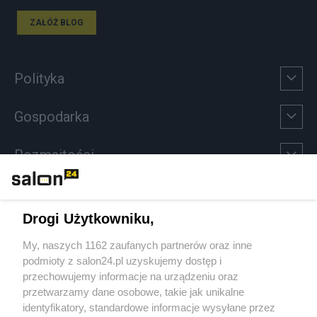
ZAŁÓŻ BLOG
Polityka
Gospodarka
Rozmaitości
Technologie
Drogi Użytkowniku,
Sport
My, naszych 1162 zaufanych partnerów oraz inne
podmioty z salon24.pl uzyskujemy dostęp i
Społeczeństwo
przechowujemy informacje na urządzeniu oraz
przetwarzamy dane osobowe, takie jak unikalne
Kultura
identyfikatory, standardowe informacje wysyłane przez