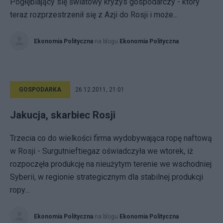
Pogłębiający się światowy kryzys gospodarczy - który
teraz rozprzestrzenił się z Azji do Rosji i może...
Ekonomia Polityczna
na blogu
Ekonomia Polityczna
GOSPODARKA
26.12.2011, 21:01
Jakucja, skarbiec Rosji
Trzecia co do wielkości firma wydobywająca ropę naftową
w Rosji - Surgutnieftiegaz oświadczyła we wtorek, iż
rozpoczęła produkcję na nieużytym terenie we wschodniej
Syberii, w regionie strategicznym dla stabilnej produkcji
ropy...
Ekonomia Polityczna
na blogu
Ekonomia Polityczna