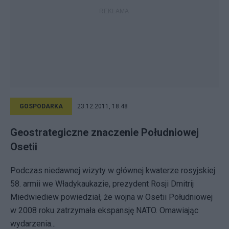
GOSPODARKA
23.12.2011, 18:48
Geostrategiczne znaczenie Południowej
Osetii
Podczas niedawnej wizyty w głównej kwaterze rosyjskiej
58. armii we Władykaukazie, prezydent Rosji Dmitrij
Miedwiediew powiedział, że wojna w Osetii Południowej
w 2008 roku zatrzymała ekspansję NATO. Omawiając
wydarzenia...