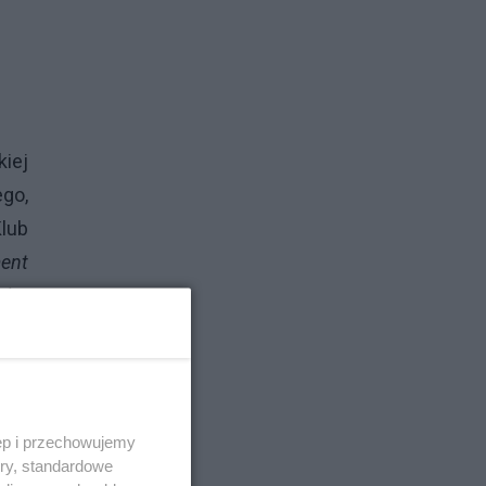
iej
go,
lub
ment
zeba
nący
ęp i przechowujemy
ory, standardowe
nurt