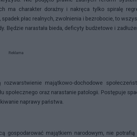
h ma charakter doraźny i nakręca tylko spiralę regr
spadek płac realnych, zwolnienia i bezrobocie, to wszy
y. Będzie narastała bieda, deficyty budżetowe i zadłuże
Reklama
ją rozwarstwienie majątkowo-dochodowe społeczeńst
ału społecznego oraz narastanie patologii. Postępuje sp
ekiwanie naprawy państwa.
hcą gospodarować majątkiem narodowym, nie potrafią 