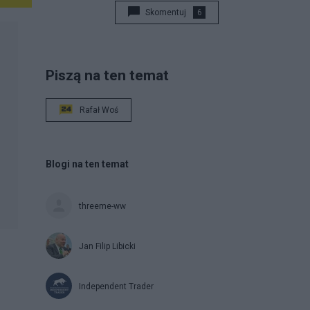
Skomentuj
6
Piszą na ten temat
Rafał Woś
Blogi na ten temat
threeme-ww
Jan Filip Libicki
Independent Trader