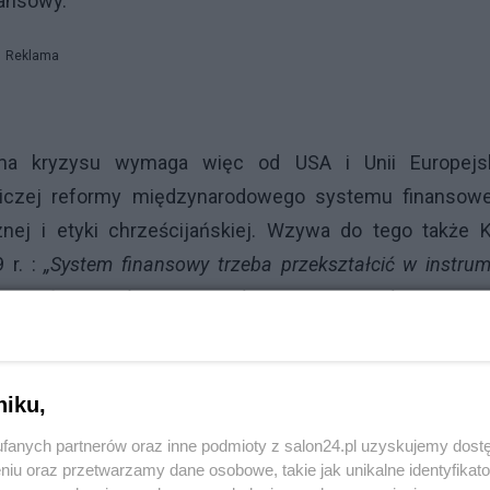
nansowy.
Reklama
dma kryzysu wymaga więc od USA i Unii Europejsk
iczej reformy międzynarodowego systemu finansowe
nej i etyki chrześcijańskiej. Wzywa do tego także K
 r. :
„System finansowy trzeba przekształcić w instru
oju świata. Dlatego transakcje wewnątrz sektorowe tr
niku,
głosy, m. in. Instytutu Schillera, wskazujące na ros
fanych partnerów oraz inne podmioty z salon24.pl uzyskujemy dost
niu oraz przetwarzamy dane osobowe, takie jak unikalne identyfikat
i zapowiadające przybliżający się kryzys. Ale główny 