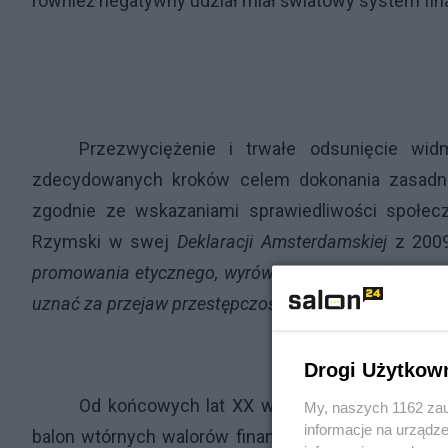
również negatywny udział miał światowy system fi
Przezwyciężenie i trwałe odsunięcie wi
zdecydowanych kroków celem dokonania zasadn
zgodnie ze wskazaniami sprawiedliwości społecz
Rzymski w swej
Deklaracji Amsterdamskiej
z 2009
promowania etycznego, wyrównanego i trwałego rozw
uznać za przejaw przestępczości zorganizowanej.”
Drogi Użytkow
Od końcowych lat XX wieku dochodziły mądre 
My, naszych 1162 zau
informacje na urządze
balon wtórnych walorów finansowych bez pokrycia