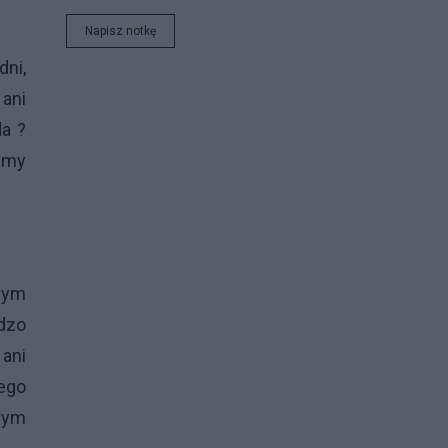
Napisz notkę
dni,
 ani
da ?
emy
wym
dzo
 ani
ego
zym