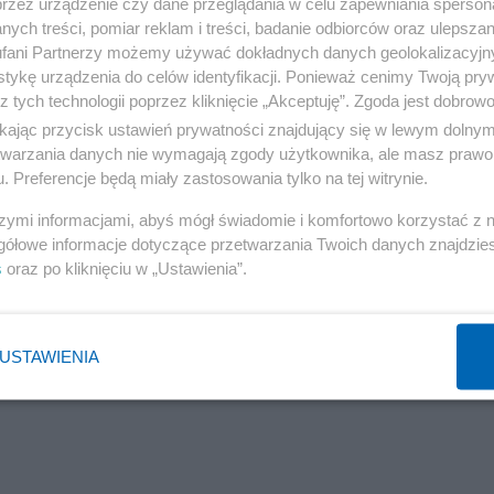
przez urządzenie czy dane przeglądania w celu zapewniania sperson
ostał podobno zaskoczony.
ych treści, pomiar reklam i treści, badanie odbiorców oraz ulepszan
fani Partnerzy możemy używać dokładnych danych geolokalizacyjn
tykę urządzenia do celów identyfikacji. Ponieważ cenimy Twoją pry
Reklama
z tych technologii poprzez kliknięcie „Akceptuję”. Zgoda jest dobro
ikając przycisk ustawień prywatności znajdujący się w lewym dolny
etwarzania danych nie wymagają zgody użytkownika, ale masz prawo 
. Preferencje będą miały zastosowania tylko na tej witrynie.
tych, przesłanianych całe lata
przez naiwne, ale głoś
cji rynkowej, minimalnej roli państwa, o trwałym, pomyś
szymi informacjami, abyś mógł świadomie i komfortowo korzystać z
gółowe informacje dotyczące przetwarzania Twoich danych znajdzi
obrobytu. Kompromitacja tych ideologii przypomi
s
oraz po kliknięciu w „Ustawienia”.
k krytycznego myślenia, analizowania doświadcze
rozwój sytuacji jak i przypadki katastrofalne.
USTAWIENIA