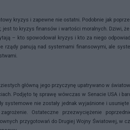
towy kryzys i zapewne nie ostatni. Podobnie jak poprze
jest to kryzys finansów i wartości moralnych. Dziwi, że
ytają – kto spowodował kryzys i kto za niego odpowia
ie rządy panują nad systemami finansowymi, ale syst
ństwami.
dziestych główną jego przyczynę upatrywano w świato
iach. Podjęto tę sprawę wówczas w Senacie USA i bar
dy systemowe nie zostały jednak wyjaśnione i usunięte
zagrożenie. Ostateczne przezwyciężenie poprzedni
townych przygotowań do Drugiej Wojny Światowej, w c