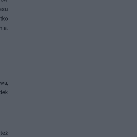
esu
stko
nie.
wa,
adek
też