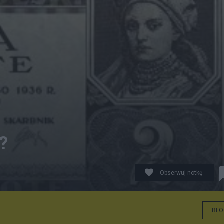
?
Obserwuj notkę
BLO