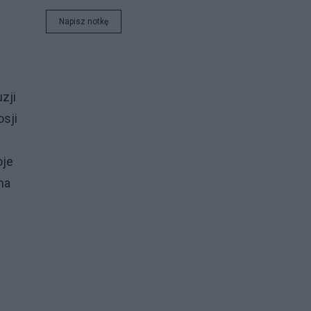
Napisz notkę
zji
sji
oje
ma