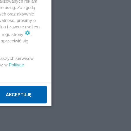
alizowanych reklam,
ie usług. Za zgodą
la
ych oraz aktywnie
watność, prosimy o
wolna i zawsze możesz
m rogu strony
.
sprzeciwić się
 naszych serwisów
ga.
esz w
Polityce
h
mi,
AKCEPTUJĘ