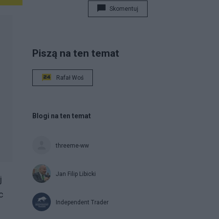
Skomentuj
Piszą na ten temat
Rafał Woś
Blogi na ten temat
threeme-ww
Jan Filip Libicki
j
c
Independent Trader