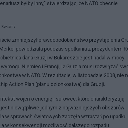
enariusz byłby inny," stwierdzając, że NATO obecnie
Reklama
wiście zmniejszył prawdopodobieństwo przystąpienia Gru
 Merkel powiedziała podczas spotkania z prezydentem Ro
obietnica dana Gruzji w Bukareszcie jest nadal w mocy.
 wymogu Niemiec i Francji, iż Gruzja musi rozwiązać sw
kostwa w NATO. W rezultacie, w listopadzie 2008, nie 
 Action Plan (planu członkostwa) dla Gruzji.
ontekst wojen o energię i surowce, które charakteryzują
n jest niewątpliwie jednym z najważniejszych obszarów
rola w sprawach światowych zaczęła wzrastać po upadku
, a w konsekwencji możliwość dalszego rozpadu