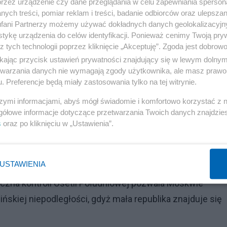
przez urządzenie czy dane przeglądania w celu zapewniania sperson
la Gruzji, co pozwala Zachodowi na zmniejszenie
ych treści, pomiar reklam i treści, badanie odbiorców oraz ulepszan
nie pomijając Rosję i Iran. Stąd zainteresowanie Rosji d
fani Partnerzy możemy używać dokładnych danych geolokalizacyjn
tykę urządzenia do celów identyfikacji. Ponieważ cenimy Twoją pry
podległości Osetii Południowej po ataku Gruzji na
z tych technologii poprzez kliknięcie „Akceptuję”. Zgoda jest dobro
ikając przycisk ustawień prywatności znajdujący się w lewym dolny
etwarzania danych nie wymagają zgody użytkownika, ale masz prawo 
. Preferencje będą miały zastosowania tylko na tej witrynie.
Reklama
szymi informacjami, abyś mógł świadomie i komfortowo korzystać z
 tym,
czym Wzgórza Golan są dla Izraela: solą w oku wro
gółowe informacje dotyczące przetwarzania Twoich danych znajdzi
iku wojny sześciodniowej 1967 daje w rzeczywistości
s
oraz po kliknięciu w „Ustawienia”.
dla monitorowania wojskowych ruchów swoich arabskic
zne ze szczytu Wzgórz. W razie wojny między obu kraja
USTAWIENIA
 która jest tylko 60 km (40 mil) na północny wschód od
iczna kontroli Osetii Południowej pozwala Moskwie
ńskiej niepodległości, gdyż mała republika znajduje się