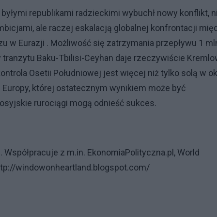
yłymi republikami radzieckimi wybuchł nowy konflikt, n
cjami, ale raczej eskalacją globalnej konfrontacji mię
zu w Eurazji . Możliwość się zatrzymania przepływu 1 ml
y tranzytu Baku-Tbilisi-Ceyhan daje rzeczywiście Kremlo
ntrola Osetii Południowej jest więcej niż tylko solą w o
ji Europy, której ostatecznym wynikiem może być
rosyjskie rurociągi mogą odnieść sukces.
i. Współpracuje z m.in. EkonomiaPolityczna.pl, World
 http://windowonheartland.blogspot.com/