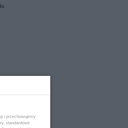
do
ych
ęp i przechowujemy
ory, standardowe