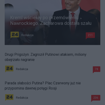
Kreml wściekły po przemówieniu
Nawrockiego. Zacharowa dostała szału
Redakcja
211
Drugi Prigożyn. Zagroził Putinowi atakiem, miliony
obejrzało nagranie
Redakcja
78
Parada słabości Putina? Plac Czerwony już nie
przypomina dawnej potęgi Rosji
Redakcja
206