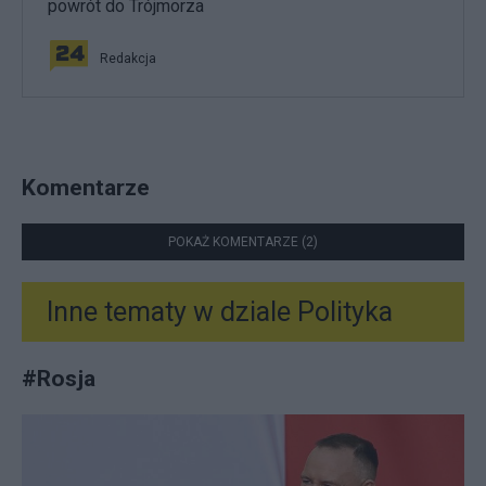
powrót do Trójmorza
Redakcja
Komentarze
POKAŻ KOMENTARZE (2)
Inne tematy w dziale
Polityka
#
Rosja