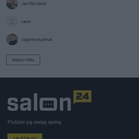
Jan Filip Libicki
catrw
Zbigniew Kuźmiuk
Napisz notkę
Podziel się swoją opinią
ZAŁÓŻ BLOG