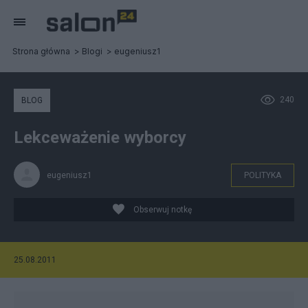
Strona główna
Blogi
eugeniusz1
240
BLOG
Lekceważenie wyborcy
eugeniusz1
POLITYKA
Obserwuj notkę
25.08.2011