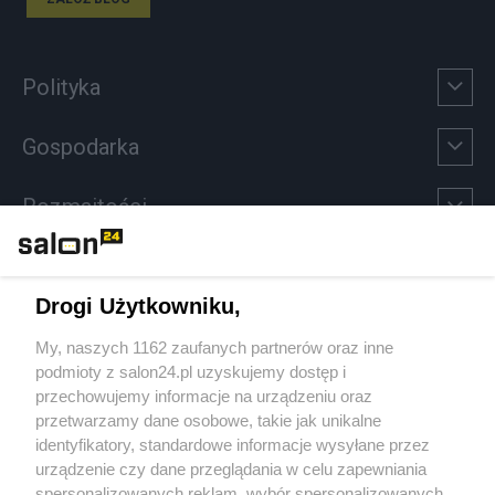
Polityka
Gospodarka
Rozmaitości
Technologie
Drogi Użytkowniku,
Sport
My, naszych 1162 zaufanych partnerów oraz inne
podmioty z salon24.pl uzyskujemy dostęp i
Społeczeństwo
przechowujemy informacje na urządzeniu oraz
przetwarzamy dane osobowe, takie jak unikalne
Kultura
identyfikatory, standardowe informacje wysyłane przez
urządzenie czy dane przeglądania w celu zapewniania
spersonalizowanych reklam, wybór spersonalizowanych