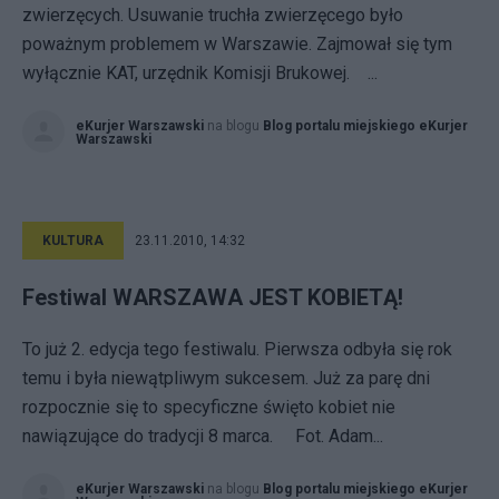
zwierzęcych. Usuwanie truchła zwierzęcego było
poważnym problemem w Warszawie. Zajmował się tym
wyłącznie KAT, urzędnik Komisji Brukowej. ...
eKurjer Warszawski
na blogu
Blog portalu miejskiego eKurjer
Warszawski
KULTURA
23.11.2010, 14:32
Festiwal WARSZAWA JEST KOBIETĄ!
To już 2. edycja tego festiwalu. Pierwsza odbyła się rok
temu i była niewątpliwym sukcesem. Już za parę dni
rozpocznie się to specyficzne święto kobiet nie
nawiązujące do tradycji 8 marca. Fot. Adam...
eKurjer Warszawski
na blogu
Blog portalu miejskiego eKurjer