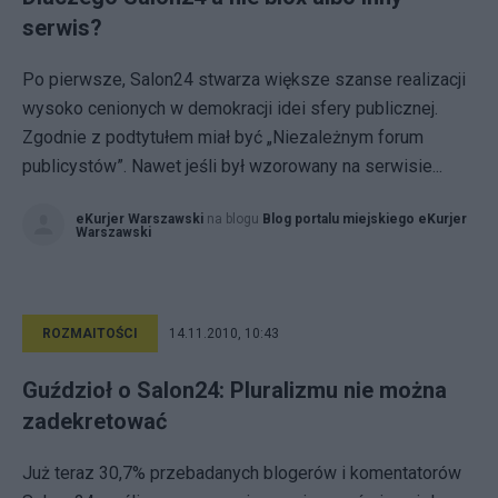
serwis?
Po pierwsze, Salon24 stwarza większe szanse realizacji
wysoko cenionych w demokracji idei sfery publicznej.
Zgodnie z podtytułem miał być „Niezależnym forum
publicystów”. Nawet jeśli był wzorowany na serwisie...
eKurjer Warszawski
na blogu
Blog portalu miejskiego eKurjer
Warszawski
ROZMAITOŚCI
14.11.2010, 10:43
Guździoł o Salon24: Pluralizmu nie można
zadekretować
Już teraz 30,7% przebadanych blogerów i komentatorów