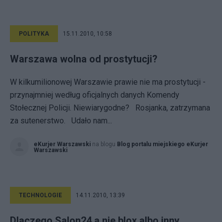
POLITYKA
15.11.2010, 10:58
Warszawa wolna od prostytucji?
W kilkumilionowej Warszawie prawie nie ma prostytucji -
przynajmniej według oficjalnych danych Komendy
Stołecznej Policji. Niewiarygodne? Rosjanka, zatrzymana
za sutenerstwo. Udało nam...
eKurjer Warszawski
na blogu
Blog portalu miejskiego eKurjer
Warszawski
TECHNOLOGIE
14.11.2010, 13:39
Dlaczego Salon24 a nie blox albo inny