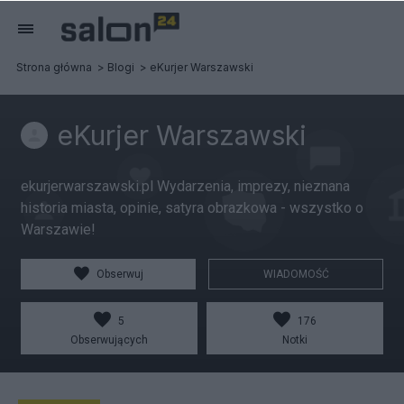
Strona główna
Blogi
eKurjer Warszawski
eKurjer Warszawski
ekurjerwarszawski.pl Wydarzenia, imprezy, nieznana
historia miasta, opinie, satyra obrazkowa - wszystko o
Warszawie!
Obserwuj
WIADOMOŚĆ
5
176
Obserwujących
Notki