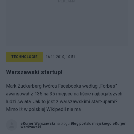
TECHNOLOGIE
16.11.2010, 10:51
Warszawski startup!
Mark Zuckerberg twórca Facebooka według „Forbes”
awansował z 135 na 35 miejsce na liście najbogatszych
ludzi świata. Jak to jest z warszawskimi start-upami?
Mimo iż w polskiej Wikipedii nie ma...
eKurjer Warszawski
na blogu
Blog portalu miejskiego eKurjer
Warszawski