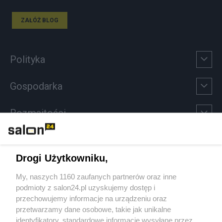
ZAŁÓŻ BLOG
Polityka
Gospodarka
Rozmaitości
Technologie
Drogi Użytkowniku,
Sport
My, naszych 1160 zaufanych partnerów oraz inne
podmioty z salon24.pl uzyskujemy dostęp i
Społeczeństwo
przechowujemy informacje na urządzeniu oraz
przetwarzamy dane osobowe, takie jak unikalne
Kultura
identyfikatory, standardowe informacje wysyłane przez