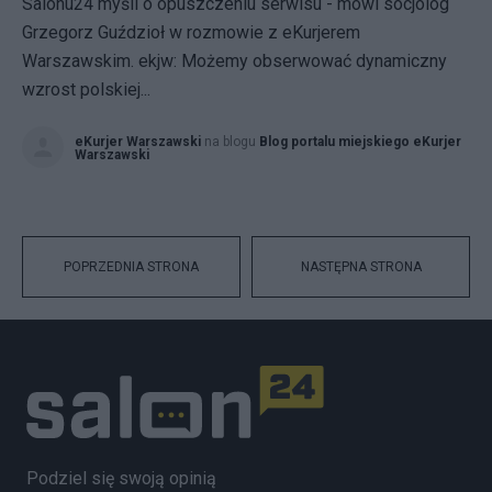
Salonu24 myśli o opuszczeniu serwisu - mówi socjolog
Grzegorz Guździoł w rozmowie z eKurjerem
Warszawskim. ekjw: Możemy obserwować dynamiczny
wzrost polskiej...
eKurjer Warszawski
na blogu
Blog portalu miejskiego eKurjer
Warszawski
POPRZEDNIA STRONA
NASTĘPNA STRONA
Podziel się swoją opinią