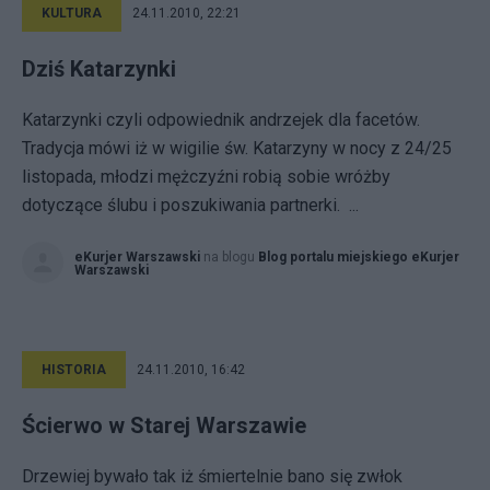
KULTURA
24.11.2010, 22:21
Dziś Katarzynki
Katarzynki czyli odpowiednik andrzejek dla facetów.
Tradycja mówi iż w wigilie św. Katarzyny w nocy z 24/25
listopada, młodzi mężczyźni robią sobie wróżby
dotyczące ślubu i poszukiwania partnerki. ...
eKurjer Warszawski
na blogu
Blog portalu miejskiego eKurjer
Warszawski
HISTORIA
24.11.2010, 16:42
Ścierwo w Starej Warszawie
Drzewiej bywało tak iż śmiertelnie bano się zwłok