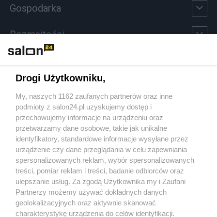
Gospodarka
Rozmaitości
Technologie
Drogi Użytkowniku,
Sport
My, naszych 1162 zaufanych partnerów oraz inne
podmioty z salon24.pl uzyskujemy dostęp i
Społeczeństwo
przechowujemy informacje na urządzeniu oraz
przetwarzamy dane osobowe, takie jak unikalne
Kultura
identyfikatory, standardowe informacje wysyłane przez
urządzenie czy dane przeglądania w celu zapewniania
spersonalizowanych reklam, wybór spersonalizowanych
treści, pomiar reklam i treści, badanie odbiorców oraz
ulepszanie usług. Za zgodą Użytkownika my i Zaufani
X
Facebook
Instagram
Youtube
Partnerzy możemy używać dokładnych danych
geolokalizacyjnych oraz aktywnie skanować
charakterystykę urządzenia do celów identyfikacji.