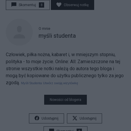
Skomentuj
8
Obserwuj notkę
O mnie
myśli studenta
Człowiek, piłka nożna, kabaret i, w mniejszym stopniu,
polityka - to moje życie. Online:
All:
Zamieszczone na tej
stronie wszystkie notki należą do autora tego bloga i
mogą być kopiowane do użytku publicznego tylko za jego
zgodą.
Myśli Studenta
Utwórz swoją wizytówkę
Nowości od blogera
Udostępnij
Udostępnij