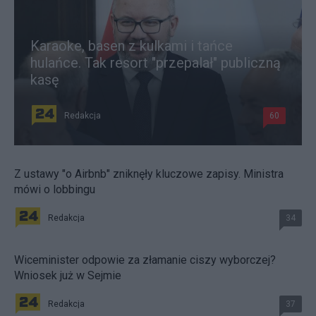
Karaoke, basen z kulkami i tańce
hulańce. Tak resort "przepalał" publiczną
kasę
Redakcja
60
Z ustawy "o Airbnb" zniknęły kluczowe zapisy. Ministra
mówi o lobbingu
Redakcja
34
Wiceminister odpowie za złamanie ciszy wyborczej?
Wniosek już w Sejmie
Redakcja
37