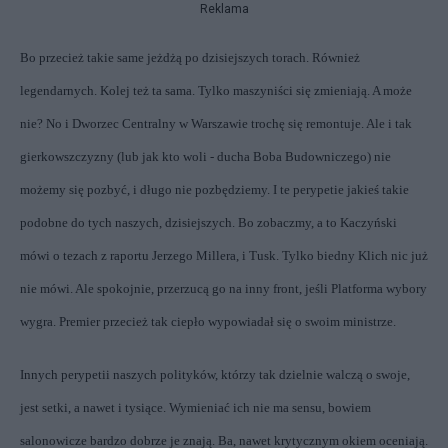
Reklama
Bo przecież takie same jeżdżą po dzisiejszych torach. Również
legendarnych. Kolej też ta sama. Tylko maszyniści się zmieniają. A może
nie? No i Dworzec Centralny w Warszawie trochę się remontuje. Ale i tak
gierkowszczyzny (lub jak kto woli - ducha Boba Budowniczego) nie
możemy się pozbyć, i długo nie pozbędziemy. I te perypetie jakieś takie
podobne do tych naszych, dzisiejszych. Bo zobaczmy, a to Kaczyński
mówi o tezach z raportu Jerzego Millera, i Tusk. Tylko biedny Klich nic już
nie mówi. Ale spokojnie, przerzucą go na inny front, jeśli Platforma wybory
wygra. Premier przecież tak ciepło wypowiadał się o swoim ministrze.
Innych perypetii naszych polityków, którzy tak dzielnie walczą o swoje,
jest setki, a nawet i tysiące. Wymieniać ich nie ma sensu, bowiem
salonowicze bardzo dobrze je znają. Ba, nawet krytycznym okiem oceniają.