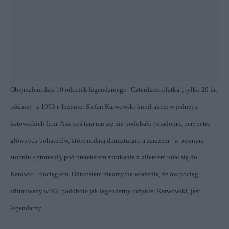
Obejrzałem dziś 10 odcinek legendarnego "Czterdziestolatka", tylko 20 lat
później - z 1993 r. Inżynier Stefan Karwowski kupił akcje w jednej z
katowickich firm. A że coś tam mu się nie podobało (wiadomo, perypetie
głównych bohaterów, które nadają dramaturgii, a zarazem - w pewnym
stopniu - groteski), pod pretekstem spotkania z klientem udał się do
Katowic... pociągiem. Odniosłem nieomylne wrażenie, że ów pociąg
sfilmowany w '93, podobnie jak legendarny inżynier Karwowski, jest
legendarny.