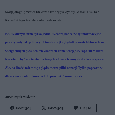
Swoją drogą, przecież nieważne kto wygra wybory. Wszak Tusk bez
Kaczyńskiego żyć nie może. I odwrotnie.
P.S. Wkurzyło mnie tylko jedno. Wczorajsze serwisy informacyjne
pokazywały jak politycy różnych opcji oglądali w swoich biurach, na
wielgachnych płaskich telewizorach konferencję ws. raportu Millera.
Nie wiem, być może nie ma innych, równie istotnych dla kraju spraw.
Ale, na litość, tak to się ogląda mecze piłki nożnej! Tylko popcorn w
dłoń, i coca-cola. I kino na 100 procent. A może i cyrk...
Autor: myśli studenta
Udostępnij
Udostępnij
Lubię to!