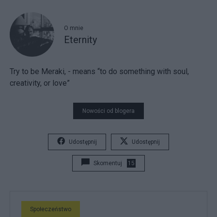
O mnie
Eternity
Try to be Meraki, - means “to do something with soul,
creativity, or love”
Nowości od blogera
Udostępnij
Udostępnij
Skomentuj
15
Społeczeństwo