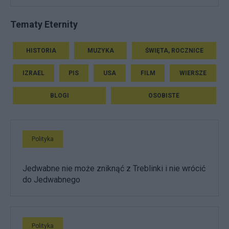
Tematy Eternity
HISTORIA
MUZYKA
ŚWIĘTA, ROCZNICE
IZRAEL
PIS
USA
FILM
WIERSZE
BLOGI
OSOBISTE
Polityka
Jedwabne nie może zniknąć z Treblinki i nie wrócić
do Jedwabnego
Polityka