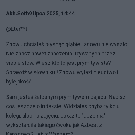
Akh.Seth9 lipca 2025, 14:44
@Eter**t
Znowu chciałeś błysnąć głąbie i znowu nie wyszło.
Nie znasz nawet znaczenia używanych przez
siebie słów. Wiesz kto to jest prymitywista?
Sprawdź w słowniku ! Znowu wyłazi nieuctwo i
bylejakość.
Sam jesteś żałosnym prymitywem pajacu. Napisz
coś jeszcze o indeksie! Widziałeś chyba tylko u
kolegi, albo na zdjęciu. Jakaż to "uczelnia"
wykształciła takiego ćwoka jak Azbest z
Kanadowa? Jeb z Waszem?