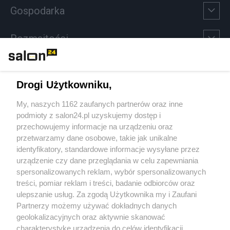
Gospodarka
Rozmaitości
Technologie
Drogi Użytkowniku,
Sport
My, naszych 1162 zaufanych partnerów oraz inne
podmioty z salon24.pl uzyskujemy dostęp i
Społeczeństwo
przechowujemy informacje na urządzeniu oraz
przetwarzamy dane osobowe, takie jak unikalne
Kultura
identyfikatory, standardowe informacje wysyłane przez
urządzenie czy dane przeglądania w celu zapewniania
spersonalizowanych reklam, wybór spersonalizowanych
treści, pomiar reklam i treści, badanie odbiorców oraz
ulepszanie usług. Za zgodą Użytkownika my i Zaufani
X
Facebook
Instagram
Youtube
Partnerzy możemy używać dokładnych danych
geolokalizacyjnych oraz aktywnie skanować
charakterystykę urządzenia do celów identyfikacji.