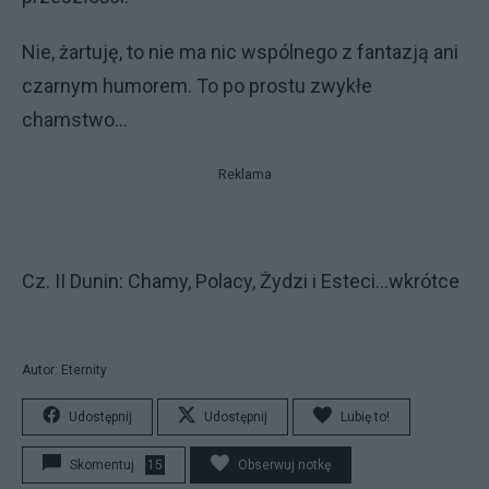
Nie, żartuję, to nie ma nic wspólnego z fantazją ani
czarnym humorem. To po prostu zwykłe
chamstwo...
Reklama
Cz. II Dunin: Chamy, Polacy, Żydzi i Esteci...wkrótce
Autor: Eternity
Udostępnij
Udostępnij
Lubię to!
Skomentuj
15
Obserwuj notkę