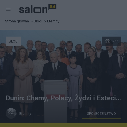
Strona główna
Blogi
Eternity
266
BLOG
Dunin: Chamy, Polacy, Żydzi i Esteci...
Eternity
SPOŁECZEŃSTWO
FB - O mój Boże...