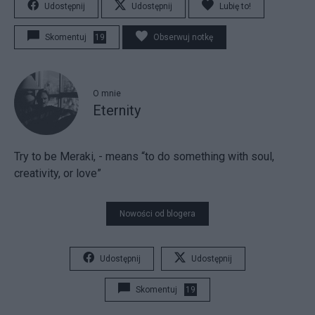
Udostępnij
Udostępnij
Lubię to!
Skomentuj
19
Obserwuj notkę
O mnie
Eternity
Try to be Meraki, - means “to do something with soul,
creativity, or love”
Nowości od blogera
Udostępnij
Udostępnij
Skomentuj
19