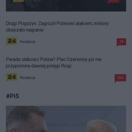
Drugi Prigożyn. Zagroził Putinowi atakiem, miliony
obejrzało nagranie
Redakcja
78
Parada słabości Putina? Plac Czerwony już nie
przypomina dawnej potęgi Rosji
Redakcja
206
#
PiS