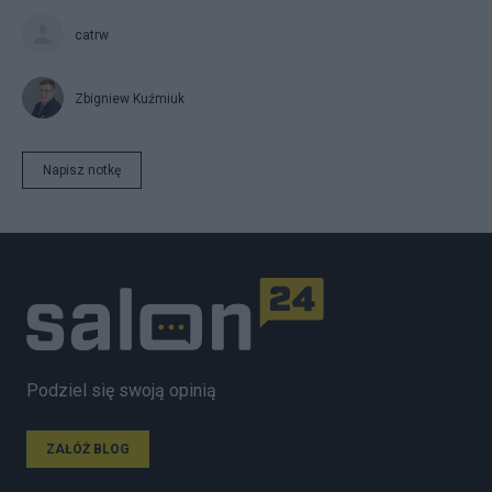
catrw
Zbigniew Kuźmiuk
Napisz notkę
Podziel się swoją opinią
ZAŁÓŻ BLOG