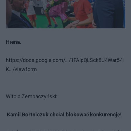
Hiena.
https://docs.google.com/.../1FAIpQLSck8U4War54i
K.../viewform
Witold Zembaczyński:
Kamil Bortniczuk chciał blokować konkurencję!