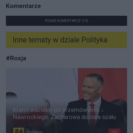
Komentarze
POKAŻ KOMENTARZE (19)
Inne tematy w dziale
Polityka
#
Rosja
Kreml wściekły po przemówieniu
Nawrockiego. Zacharowa dostała szału
Redakcja
335