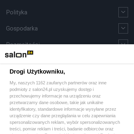
Polityka
Gospodarka
Rozmaitości
Technologie
Drogi Użytkowniku,
Sport
My, naszych 1162 zaufanych partnerów oraz inne
podmioty z salon24.pl uzyskujemy dostęp i
Społeczeństwo
przechowujemy informacje na urządzeniu oraz
przetwarzamy dane osobowe, takie jak unikalne
Kultura
identyfikatory, standardowe informacje wysyłane przez
urządzenie czy dane przeglądania w celu zapewniania
spersonalizowanych reklam, wybór spersonalizowanych
treści, pomiar reklam i treści, badanie odbiorców oraz