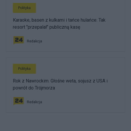
Polityka
Karaoke, basen z kulkami i tańce hulańce. Tak
resort "przepalał" publiczną kasę
Redakcja
Polityka
Rok z Nawrockim. Głośne weta, sojusz z USA i
powrót do Trójmorza
Redakcja