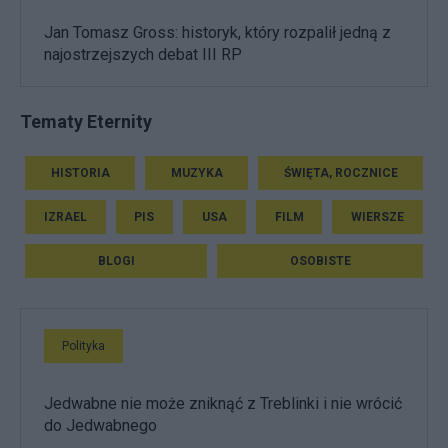
Jan Tomasz Gross: historyk, który rozpalił jedną z
najostrzejszych debat III RP
Tematy Eternity
HISTORIA
MUZYKA
ŚWIĘTA, ROCZNICE
IZRAEL
PIS
USA
FILM
WIERSZE
BLOGI
OSOBISTE
Polityka
Jedwabne nie może zniknąć z Treblinki i nie wrócić
do Jedwabnego