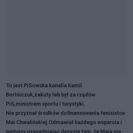
To jest PiSowska kanalia Kamil
Bortniczuk,zakuty łeb był za rządów
PiS,ministrem sportu i turystyki.
Nie przyznał środków dofinansowania tenisistce
Mai Chwalińskiej.Odmawiał każdego wsparcia i
pomocy,uzasadniając decyzje tym, że Maja nie