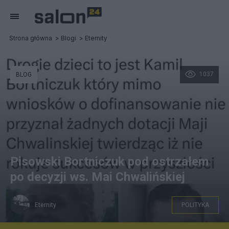
Strona główna
Blogi
Eternity
1037
BLOG
Pisowski Bortniczuk pod ostrzałem
po decyzji ws. Mai Chwalińskiej
Eternity
POLITYKA
FB