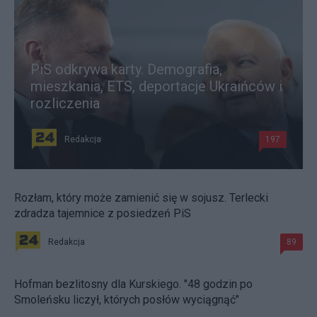
PiS odkrywa karty. Demografia,
mieszkania, ETS, deportacje Ukraińców i
rozliczenia
Redakcja
197
Rozłam, który może zamienić się w sojusz. Terlecki
zdradza tajemnice z posiedzeń PiS
Redakcja
89
Hofman bezlitosny dla Kurskiego. "48 godzin po
Smoleńsku liczył, których posłów wyciągnąć"