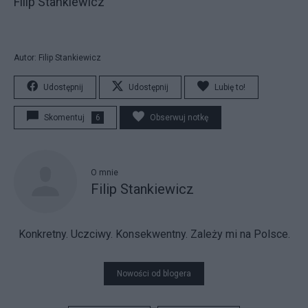
Filip Stankiewicz
Autor: Filip Stankiewicz
Udostępnij
Udostępnij
Lubię to!
Skomentuj
6
Obserwuj notkę
O mnie
Filip Stankiewicz
Konkretny. Uczciwy. Konsekwentny. Zależy mi na Polsce.
Nowości od blogera