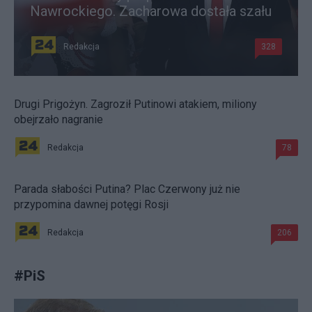
Nawrockiego. Zacharowa dostała szału
Redakcja
328
Drugi Prigożyn. Zagroził Putinowi atakiem, miliony
obejrzało nagranie
Redakcja
78
Parada słabości Putina? Plac Czerwony już nie
przypomina dawnej potęgi Rosji
Redakcja
206
#
PiS