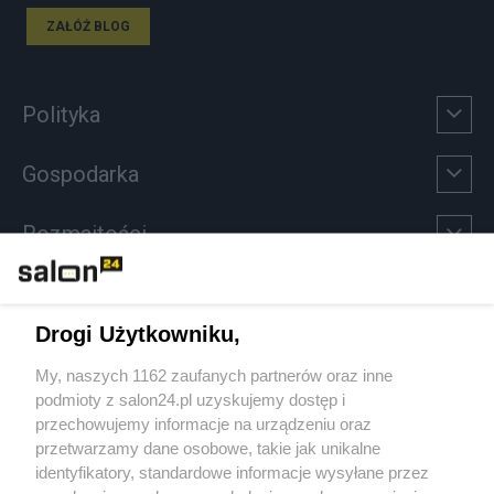
ZAŁÓŻ BLOG
Polityka
Gospodarka
Rozmaitości
Technologie
Drogi Użytkowniku,
Sport
My, naszych 1162 zaufanych partnerów oraz inne
podmioty z salon24.pl uzyskujemy dostęp i
Społeczeństwo
przechowujemy informacje na urządzeniu oraz
przetwarzamy dane osobowe, takie jak unikalne
Kultura
identyfikatory, standardowe informacje wysyłane przez