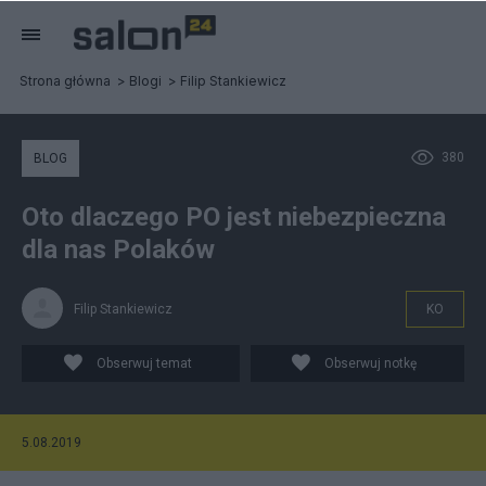
Strona główna
Blogi
Filip Stankiewicz
380
BLOG
Oto dlaczego PO jest niebezpieczna
dla nas Polaków
Filip Stankiewicz
KO
Obserwuj temat
Obserwuj notkę
5.08.2019