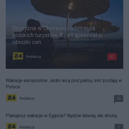
Drożyzna w Chorwacji odstrasza
polskich turystów. Rząd apelował o
obniżki cen
Redakcja
67
Wakacje europosłów. Jedni lecą pod palmy, inni zostają w
Polsce
Redakcja
35
Planujesz wakacje w Egipcie? Będzie łatwiej, ale drożej
Redakcja
1