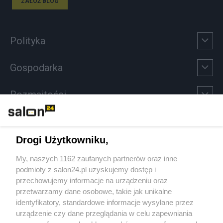
ZAŁÓŻ BLOG
Polityka
Gospodarka
Rozmaitości
Technologie
Drogi Użytkowniku,
Sport
My, naszych 1162 zaufanych partnerów oraz inne
podmioty z salon24.pl uzyskujemy dostęp i
Społeczeństwo
przechowujemy informacje na urządzeniu oraz
przetwarzamy dane osobowe, takie jak unikalne
Kultura
identyfikatory, standardowe informacje wysyłane przez
urządzenie czy dane przeglądania w celu zapewniania