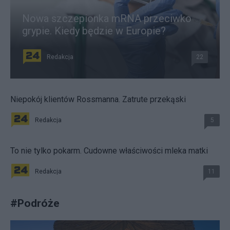
Nowa szczepionka mRNA przeciwko
grypie. Kiedy będzie w Europie?
Redakcja
22
Niepokój klientów Rossmanna. Zatrute przekąski
Redakcja
5
To nie tylko pokarm. Cudowne właściwości mleka matki
Redakcja
11
#
Podróże