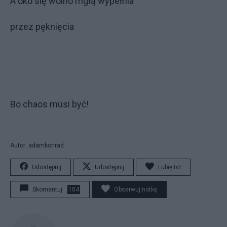
A oko się wolno mgłą wypełnia
przez pęknięcia
Bo chaos musi być!
Autor: adamkonrad
Udostępnij
Udostępnij
Lubię to!
Skomentuj
104
Obserwuj notkę