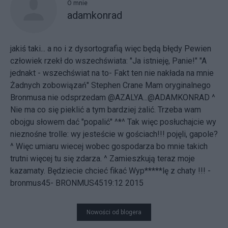
O mnie
adamkonrad
jakiś taki... a no i z dysortografią więc będą błędy Pewien
człowiek rzekł do wszechświata: "Ja istnieję, Panie!" "A
jednakt - wszechświat na to- Fakt ten nie nakłada na mnie
Żadnych zobowiązań" Stephen Crane
Mam oryginalnego
Bronmusa nie odsprzedam @AZALYA...@ADAMKONRAD ^
Nie ma co się pieklić a tym bardziej żalić. Trzeba wam
obojgu słowem dać "popalić" ^*^ Tak więc posłuchajcie wy
nieznośne trolle: wy jesteście w gościach!!! pojęli, gapole?
^ Więc umiaru wiecej wobec gospodarza bo mnie takich
trutni więcej tu się zdarza. ^ Zamieszkują teraz moje
kazamaty. Będziecie chcieć fikać Wyp*****lę z chaty !!! -
bronmus45- BRONMUS4519:12 2015
Nowości od blogera