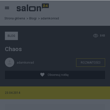
Strona główna
Blogi
adamkonrad
848
BLOG
Chaos
adamkonrad
ROZMAITOŚCI
Obserwuj notkę
23.04.2014