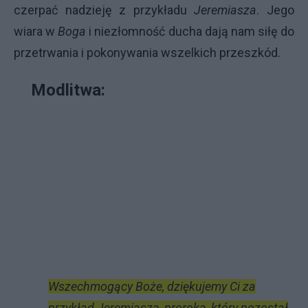
czerpać nadzieję z przykładu
Jeremiasza
. Jego
wiara w
Boga
i niezłomność ducha dają nam siłę do
przetrwania i pokonywania wszelkich przeszkód.
Modlitwa:
Wszechmogący Boże, dziękujemy Ci za
przykład Jeremiasza, proroka, który pozostał