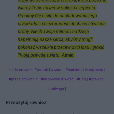
wierny Tobie nawet w obliczu cierpienia.
Prosimy Cię o siłę do naśladowania jego
przykładu i o niezłomność ducha w chwilach
próby. Niech Twoja miłość i nadzieja
napełniają nasze serca, abyśmy mogli
pokonać wszelkie przeciwności losu i głosić
Twoją prawdę światu.
Amen
.
| #Jeremiasz | #prorok | #wiara | #nadzieja | #cierpienie |
#prześladowania | #niesprawiedliwość | #Bóg | #prawda |
#odwaga |
Przeczytaj również
: