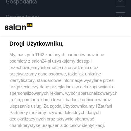
Gospodarka
Rozmaitości
Technologie
Drogi Użytkowniku,
Sport
My, naszych 1162 zaufanych partnerów oraz inne
podmioty z salon24.pl uzyskujemy dostęp i
Społeczeństwo
przechowujemy informacje na urządzeniu oraz
przetwarzamy dane osobowe, takie jak unikalne
Kultura
identyfikatory, standardowe informacje wysyłane przez
urządzenie czy dane przeglądania w celu zapewniania
spersonalizowanych reklam, wybór spersonalizowanych
treści, pomiar reklam i treści, badanie odbiorców oraz
ulepszanie usług. Za zgodą Użytkownika my i Zaufani
X
Facebook
Instagram
Youtube
Partnerzy możemy używać dokładnych danych
geolokalizacyjnych oraz aktywnie skanować
charakterystykę urządzenia do celów identyfikacji.