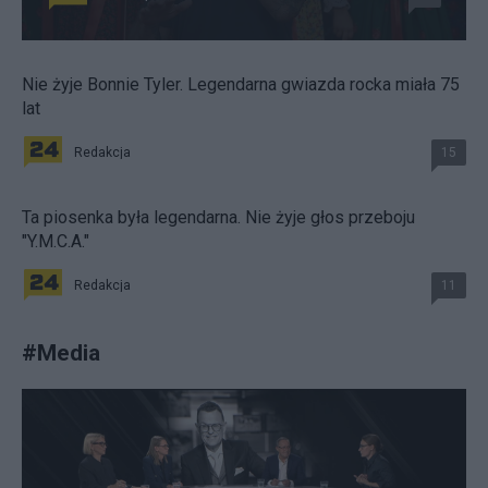
Nie żyje Bonnie Tyler. Legendarna gwiazda rocka miała 75
lat
Redakcja
15
Ta piosenka była legendarna. Nie żyje głos przeboju
"Y.M.C.A."
Redakcja
11
#
Media