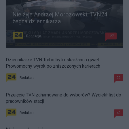
Nie żyje Andrzej Morozowski. TVN24
żegna dziennikarza
Redakcja
127
Dziennikarze TVN Turbo byli oskarżani o gwałt.
Prowomocny wyrok po zniszczonych karierach
Redakcja
22
Przejęcie TVN zahamowane do wyborów? Wyciekł list do
pracowników stacji
Redakcja
40