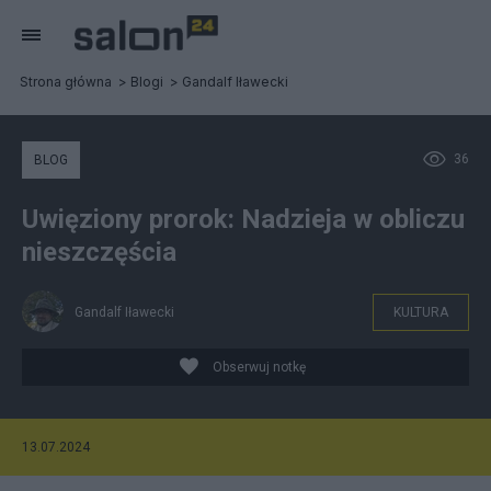
Strona główna
Blogi
Gandalf Iławecki
36
BLOG
Uwięziony prorok: Nadzieja w obliczu
nieszczęścia
Gandalf Iławecki
KULTURA
Obserwuj notkę
13.07.2024