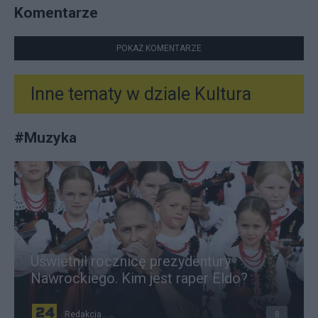
Komentarze
POKAŻ KOMENTARZE
Inne tematy w dziale
Kultura
#
Muzyka
Uświetnił rocznicę prezydentury
Nawrockiego. Kim jest raper Eldo?
Redakcja
8