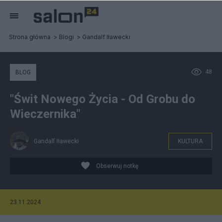
Strona główna
Blogi
Gandalf Iławecki
48
BLOG
"Świt Nowego Życia - Od Grobu do
Wieczernika"
Gandalf Iławecki
KULTURA
Obserwuj notkę
23.11.2024