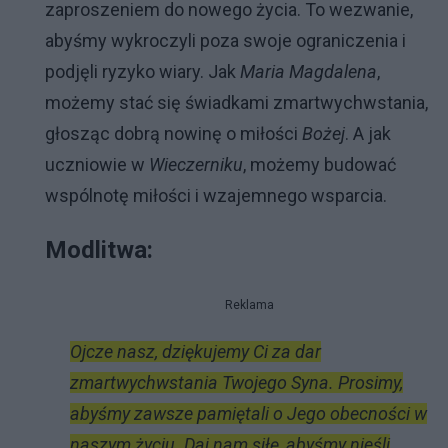
zaproszeniem do nowego życia. To wezwanie,
abyśmy wykroczyli poza swoje ograniczenia i
podjęli ryzyko wiary. Jak
Maria Magdalena
,
możemy stać się świadkami zmartwychwstania,
głosząc dobrą nowinę o miłości
Bożej
. A jak
uczniowie w
Wieczerniku
, możemy budować
wspólnotę miłości i wzajemnego wsparcia.
Modlitwa:
Reklama
Ojcze nasz, dziękujemy Ci za dar
zmartwychwstania Twojego Syna. Prosimy,
abyśmy zawsze pamiętali o Jego obecności w
naszym życiu. Daj nam siłę, abyśmy nieśli