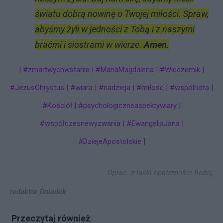
światu dobrą nowinę o Twojej miłości. Spraw,
abyśmy żyli w jedności z Tobą i z naszymi
braćmi i siostrami w wierze.
Amen
.
| #zmartwychwstanie | #MariaMagdalena | #Wieczernik |
#JezusChrystus | #wiara | #nadzieja | #miłość | #wspólnota |
#Kościół | #psychologiczneaspektywiary |
#współczesnewyzwania | #EwangeliaJana |
#DziejeApostolskie |
Oprac. z łaski opatrzności Bożej,
redaktor Gniadek
Przeczytaj również
: