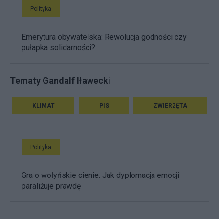
Polityka
Emerytura obywatelska: Rewolucja godności czy
pułapka solidarności?
Tematy Gandalf Iławecki
KLIMAT
PIS
ZWIERZĘTA
Polityka
Gra o wołyńskie cienie. Jak dyplomacja emocji
paraliżuje prawdę