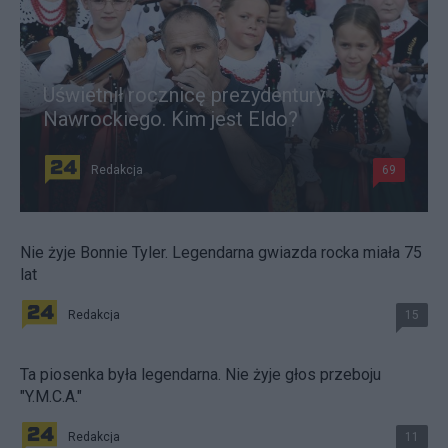
Uświetnił rocznicę prezydentury
Nawrockiego. Kim jest Eldo?
Redakcja
69
Nie żyje Bonnie Tyler. Legendarna gwiazda rocka miała 75
lat
Redakcja
15
Ta piosenka była legendarna. Nie żyje głos przeboju
"Y.M.C.A."
Redakcja
11