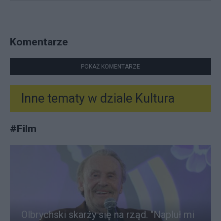
Komentarze
POKAŻ KOMENTARZE
Inne tematy w dziale
Kultura
#
Film
Olbrychski skarży się na rząd. "Napluł mi