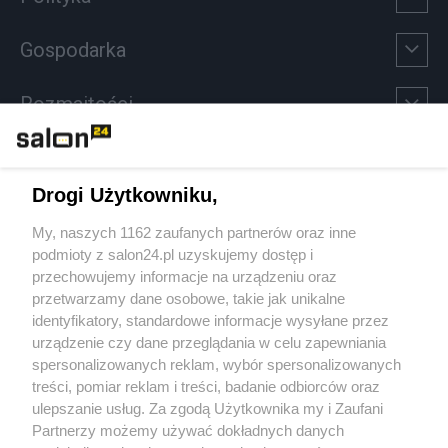
Gospodarka
Rozmaitości
Technologie
Drogi Użytkowniku,
Sport
My, naszych 1162 zaufanych partnerów oraz inne
podmioty z salon24.pl uzyskujemy dostęp i
Społeczeństwo
przechowujemy informacje na urządzeniu oraz
przetwarzamy dane osobowe, takie jak unikalne
Kultura
identyfikatory, standardowe informacje wysyłane przez
urządzenie czy dane przeglądania w celu zapewniania
spersonalizowanych reklam, wybór spersonalizowanych
treści, pomiar reklam i treści, badanie odbiorców oraz
ulepszanie usług. Za zgodą Użytkownika my i Zaufani
X
Facebook
Instagram
Youtube
Partnerzy możemy używać dokładnych danych