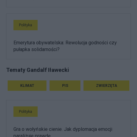
Polityka
Emerytura obywatelska: Rewolucja godności czy
pułapka solidarności?
Tematy Gandalf Iławecki
KLIMAT
PIS
ZWIERZĘTA
Polityka
Gra o wołyńskie cienie. Jak dyplomacja emocji
paraliżuje prawdę