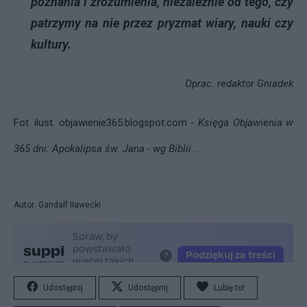
poznania i zrozumienia, niezależnie od tego, czy
patrzymy na nie przez pryzmat wiary, nauki czy
kultury.
Oprac. redaktor Gniadek
Fot. ilust.
objawienie365.blogspot.com -
Księga Objawienia w
365 dni: Apokalipsa św. Jana - wg Biblii ...
Autor: Gandalf Iławecki
Udostępnij
Udostępnij
Lubię to!