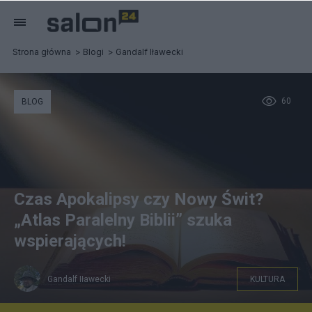
Strona główna
Blogi
Gandalf Iławecki
60
BLOG
Czas Apokalipsy czy Nowy Świt?
„Atlas Paralelny Biblii” szuka
wspierających!
Gandalf Iławecki
KULTURA
objawienie365.blogspot.com