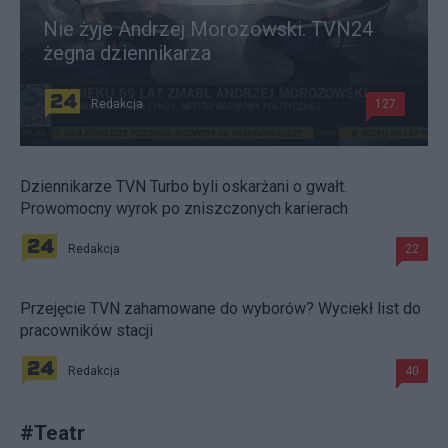
Nie żyje Andrzej Morozowski. TVN24
żegna dziennikarza
Redakcja
127
Dziennikarze TVN Turbo byli oskarżani o gwałt.
Prowomocny wyrok po zniszczonych karierach
Redakcja
22
Przejęcie TVN zahamowane do wyborów? Wyciekł list do
pracowników stacji
Redakcja
40
#
Teatr