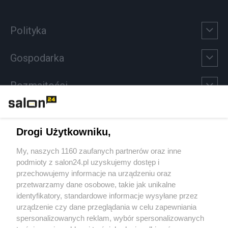
Polityka
Gospodarka
Rozmaitości
Technologie
Drogi Użytkowniku,
Sport
My, naszych 1160 zaufanych partnerów oraz inne
podmioty z salon24.pl uzyskujemy dostęp i
Społeczeństwo
przechowujemy informacje na urządzeniu oraz
przetwarzamy dane osobowe, takie jak unikalne
Kultura
identyfikatory, standardowe informacje wysyłane przez
urządzenie czy dane przeglądania w celu zapewniania
spersonalizowanych reklam, wybór spersonalizowanych