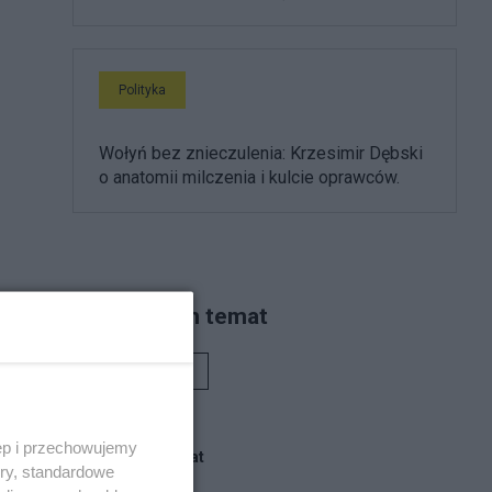
Polityka
Wołyń bez znieczulenia: Krzesimir Dębski
o anatomii milczenia i kulcie oprawców.
Piszą na ten temat
i
Rafał Woś
ęp i przechowujemy
Blogi na ten temat
ory, standardowe