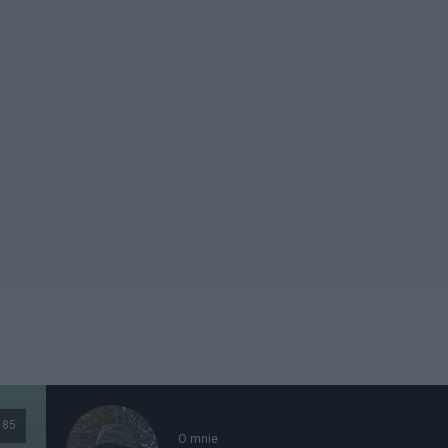
85
O mnie