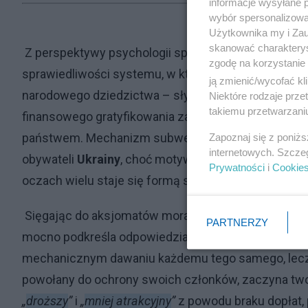
informacje wysyłane 
wybór spersonalizowan
Użytkownika my i Zau
skanować charakterys
Z perspektywy psychologii społecznej, poczucie be
zgodę na korzystanie 
sprawiedliwości systemu, w którym funkcjonuje. Kie
ją zmienić/wycofać kl
narodowego dziedzictwa – słyszy w urzędzie
„
dla P
Niektóre rodzaje prz
takiemu przetwarzaniu
finansowego gratyfikowania zatrudnienia cudzozie
państwem. Mechanizm subwencji i preferencyjnyc
Zapoznaj się z poniż
internetowych. Szcze
obywateli
Ukrainy
, choć motywowany szczytną ideą 
Prywatności
i
Cookie
oczach wielu staje się formą systemowej dyskrymin
Sięgając do aksjomatów moralnych,
Biblia
uczy nas
PARTNERZY
mocno podkreśla odpowiedzialność za własny dom
mechanicznym dawaniu każdemu tego samego, lecz n
powołany do ochrony swoich członków, zaczyna twor
„
droższy
”
i
„
mniej atrakcyjny
”
z powodu braku dopłat, 