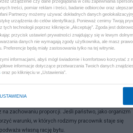
przez urządzenie czy dane przeglądania w celu zapewniania sperson
ych treści, pomiar reklam i treści, badanie odbiorców oraz ulepszan
Reklama
fani Partnerzy możemy używać dokładnych danych geolokalizacyjn
tykę urządzenia do celów identyfikacji. Ponieważ cenimy Twoją pry
zpieczeństwa jednostki opiera się na przewidywalności 
z tych technologii poprzez kliknięcie „Akceptuję”. Zgoda jest dobro
dy polski pracownik – płatnik podatków i sukcesor
ikając przycisk ustawień prywatności znajdujący się w lewym dolny
ana nic nie ma
”,
podczas gdy obok powstają mechanizm
etwarzania danych nie wymagają zgody użytkownika, ale masz prawo 
. Preferencje będą miały zastosowania tylko na tej witrynie.
mców, dochodzi do naruszenia tzw.
„
umowy emocjonalnej
h stawek
ZUS
dla przedsiębiorców zatrudniających
szymi informacjami, abyś mógł świadomie i komfortowo korzystać z
gółowe informacje dotyczące przetwarzania Twoich danych znajdzi
integracji i odpowiedzią na kryzys demograficzny, w
s
oraz po kliknięciu w „Ustawienia”.
acji.
 gościnności wobec przybysza
(
Kpł 19, 34
)
, ale równie
USTAWIENIA
(
1 Tm 5, 8
)
. Sprawiedliwość
(iustitia)
nie polega na
a zachowaniu proporcji. Jeśli państwo, jako organizm
zyć warunki, w których rodzimy pracownik staje się
podważa własną rację bytu.