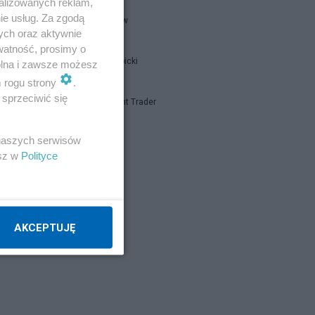
alizowanych reklam,
ie usług. Za zgodą
threeme-ww
ych oraz aktywnie
watność, prosimy o
i
Jan Filip Libicki
wolna i zawsze możesz
m rogu strony
.
y
sprzeciwić się
Independent Trader
”
z
 naszych serwisów
Napisz notkę
esz w
Polityce
AKCEPTUJĘ