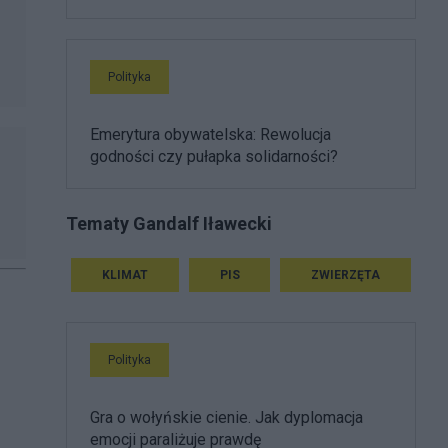
Polityka
Emerytura obywatelska: Rewolucja
godności czy pułapka solidarności?
Tematy Gandalf Iławecki
KLIMAT
PIS
ZWIERZĘTA
Polityka
Gra o wołyńskie cienie. Jak dyplomacja
emocji paraliżuje prawdę