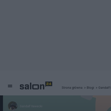
Strona główna
Blogi
Gandalf 
Gandalf Iławecki