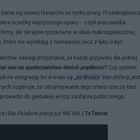
nia się nowej hierarchii na rynku pracy. Przedsiębiorca
ra ścieżkę najniższego oporu – czyli pracownika
firmy, ale skrajnie ryzykowne w skali makrospołecznej.
tóre nie wynikają z nienawiści, lecz z lęku o byt.
ntów odwagi przyznania, że każdy przywilej dla jednej
tać nas na społeczeństwo dwóch prędkości?
Czy system,
lub na emigrację, bo w kraju są „
za drodzy
” bez dotacji, jes
ych sugeruje, że utrzymywanie tego stanu rzeczy bez
oprowadzi do głębokiej erozji zaufania publicznego.
ce | Dla Polaków pracy już NIE MA
|
ToTemat