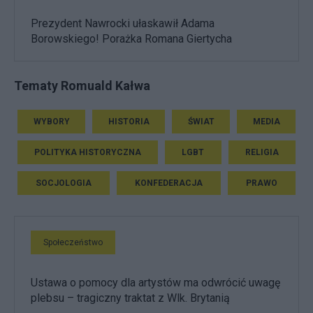
Prezydent Nawrocki ułaskawił Adama
Borowskiego! Porażka Romana Giertycha
Tematy Romuald Kałwa
WYBORY
HISTORIA
ŚWIAT
MEDIA
POLITYKA HISTORYCZNA
LGBT
RELIGIA
SOCJOLOGIA
KONFEDERACJA
PRAWO
Społeczeństwo
Ustawa o pomocy dla artystów ma odwrócić uwagę
plebsu – tragiczny traktat z Wlk. Brytanią