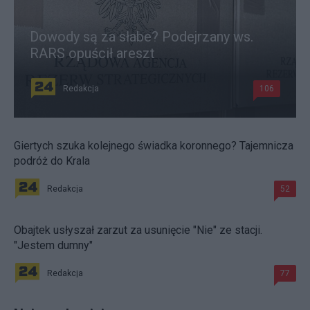
Dowody są za słabe? Podejrzany ws.
RARS opuścił areszt
Redakcja
106
Giertych szuka kolejnego świadka koronnego? Tajemnicza
podróż do Krala
Redakcja
52
Obajtek usłyszał zarzut za usunięcie "Nie" ze stacji.
"Jestem dumny"
Redakcja
77