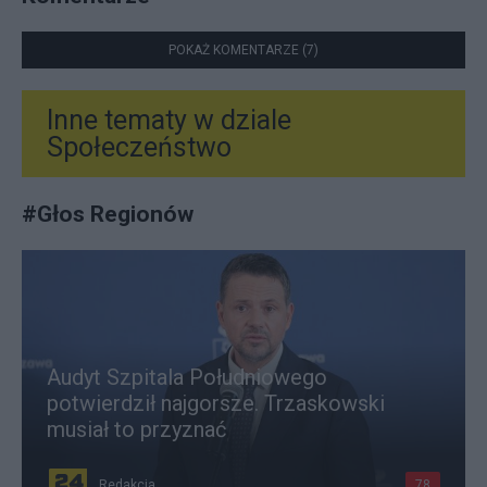
POKAŻ KOMENTARZE (7)
Inne tematy w dziale
Społeczeństwo
#
Głos Regionów
Audyt Szpitala Południowego
potwierdził najgorsze. Trzaskowski
musiał to przyznać
Redakcja
78