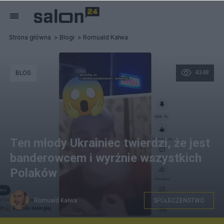
Strona główna
Blogi
Romuald Kałwa
4348
BLOG
Ten młody Ukrainiec twierdzi, że jest
banderowcem i wyrżnie wszystkich
Polaków
Romuald Kałwa
SPOŁECZEŃSTWO
Zrzut ekranu: Romuald Kałwa