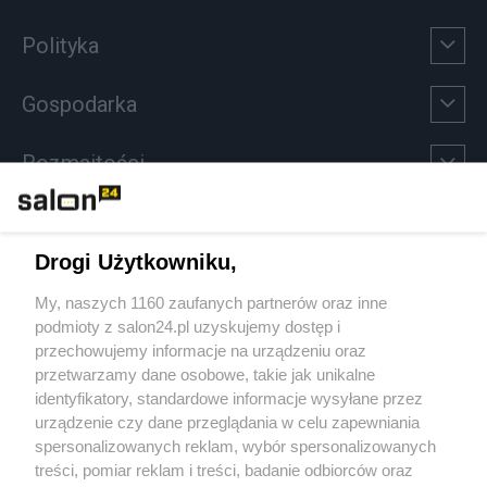
Polityka
Gospodarka
Rozmaitości
Technologie
Drogi Użytkowniku,
Sport
My, naszych 1160 zaufanych partnerów oraz inne
podmioty z salon24.pl uzyskujemy dostęp i
Społeczeństwo
przechowujemy informacje na urządzeniu oraz
przetwarzamy dane osobowe, takie jak unikalne
Kultura
identyfikatory, standardowe informacje wysyłane przez
urządzenie czy dane przeglądania w celu zapewniania
spersonalizowanych reklam, wybór spersonalizowanych
treści, pomiar reklam i treści, badanie odbiorców oraz