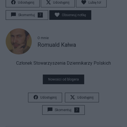
Udostępnij
Udostępnij
Lubię to!
Skomentuj
7
Obserwuj notkę
O mnie
Romuald Kałwa
Członek Stowarzyszenia Dziennikarzy Polskich
Nowości od blogera
Udostępnij
Udostępnij
Skomentuj
7